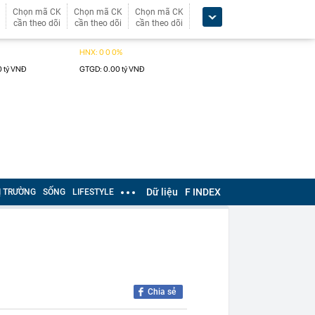
Chọn mã CK
Chọn mã CK
Chọn mã CK
cần theo dõi
cần theo dõi
cần theo dõi
Dữ liệu
F INDEX
Ị TRƯỜNG
SỐNG
LIFESTYLE
Chia sẻ