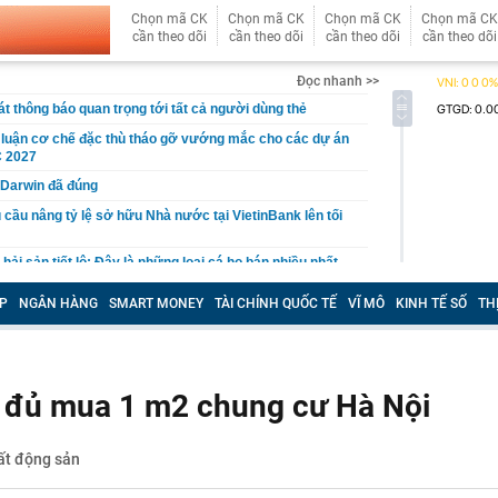
Chọn mã CK
Chọn mã CK
Chọn mã CK
Chọn mã CK
cần theo dõi
cần theo dõi
cần theo dõi
cần theo dõi
Đọc nhanh >>
t thông báo quan trọng tới tất cả người dùng thẻ
 luận cơ chế đặc thù tháo gỡ vướng mắc cho các dự án
 2027
 Darwin đã đúng
 cầu nâng tỷ lệ sở hữu Nhà nước tại VietinBank lên tối
ải sản tiết lộ: Đây là những loại cá họ bán nhiều nhất
P
NGÂN HÀNG
SMART MONEY
TÀI CHÍNH QUỐC TẾ
VĨ MÔ
KINH TẾ SỐ
TH
iến sĩ đồng loạt kiểm tra tại 5 block chung cư vào đúng 4
ến công khai quy hoạch, tiến độ giải quyết hồ sơ đất
trường số
ỉ đủ mua 1 m2 chung cư Hà Nội
iá hơn 200 triệu đồng được dàn sao bom tấn The
o diễn Christopher Nolan cùng yêu thích
 làm mô hình nhà miền Tây, thu gần nửa tỉ mỗi năm
ất động sản
ất đồng bằng sông Cửu Long chính thức được công nhận
chính cấp tỉnh loại I