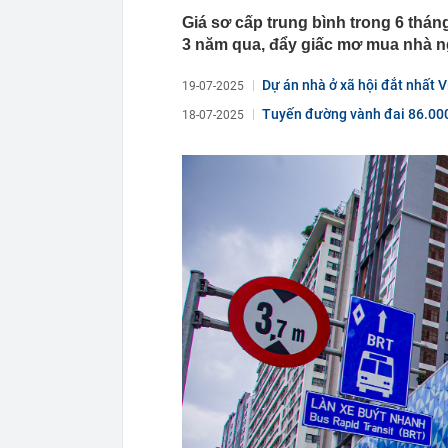
Giá sơ cấp trung bình trong 6 thán
12:16
Việt Nam có 1
Bali, được hà
3 năm qua, đẩy giấc mơ mua nhà n
làm điểm đến
12:15
Từng công bố 
Dự án nhà ở xã hội đắt nhất 
19-07-2025
BĐS "khủng" n
Tuyến đường vành đai 86.000 
18-07-2025
12:15
Vì sao người 
12:14
Doanh nghiệp 
rộng nhất Việ
12:13
Hà Nội đồng bộ
12:12
Người phụ nữ 
món ăn sáng n
12:03
Ô tô đỗ qua đ
12:01
Chốt ngày côn
12:00
Nợ có khả năn
nào nhiều nhấ
11:59
Áp thấp nhiệt