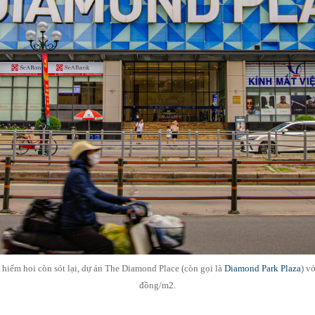
” hiếm hoi còn sót lại, dự án The Diamond Place (còn gọi là
Diamond Park Plaza
) v
đồng/m2.