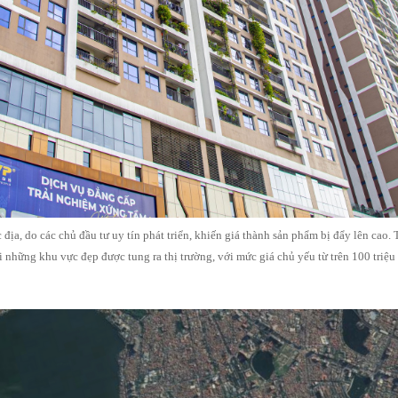
c địa, do các chủ đầu tư uy tín phát triển, khiến giá thành sản phẩm bị đẩy lên cao.
i những khu vực đẹp được tung ra thị trường, với mức giá chủ yếu từ trên 100 triệ