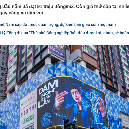
g đầu năm đã đạt 91 triệu đồng/m2. Còn giá thứ cấp tại nhiề
 nơi được tạp chí Mỹ đánh giá đẹp hơn cả Maldives và
ng loạt “ông lớn” Sun Group, Vingroup, BIM Group... chọn
gày càng xa tầm với.
phát triển gần 61.000 căn nhà ở xã hội, doanh nghiệp
Việt Nam sắp đạt mốc quan trọng, dự kiến bàn giao sớm một năm
hất thị trường đang triển khai đến đâu?
tỷ đồng đi qua “Thủ phủ Công nghiệp”bắt đầu được trải nhựa, sẽ hoàn
Nhật Bản thích đi nhà tắm công cộng?
“nhà” Sun Group làm 2 khu đô thị 36.000 tỷ đồng tại tỉnh
t Nam
 triển khai Vùng phát thải thấp trong Vành đai 1
50 tuổi bị loãng xương, "thủ phạm" có liên quan đến một
hiều người rất chuộng vì nhanh và tiện lợi
êm ở khu đô thị bị trộm mất 2 bánh
g bố giá Jaecoo J5 tại Việt Nam
g mất vốn tại các ngân hàng vượt 200.000 tỷ: Nhà băng
t?
 đới hình thành ngay trên Vịnh Bắc Bộ