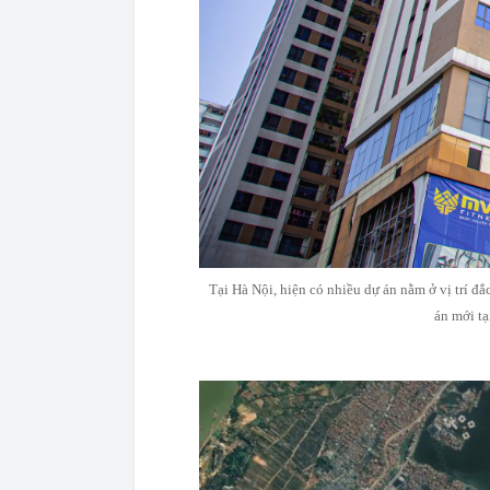
Tại Hà Nội, hiện có nhiều dự án nằm ở vị trí đắ
án mới tạ