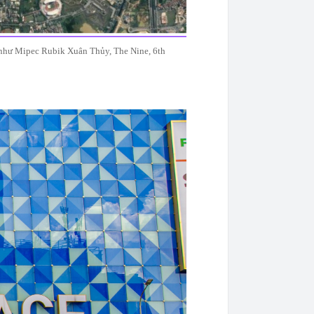
2 như Mipec Rubik Xuân Thủy, The Nine, 6th