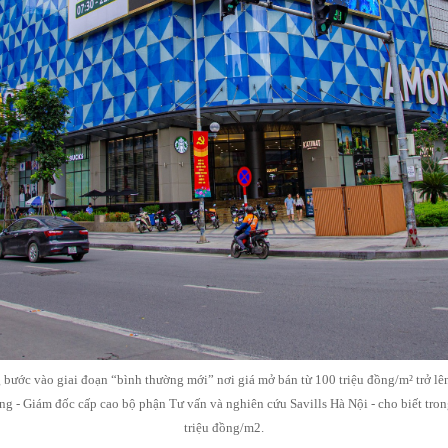
 bước vào giai đoạn “bình thường mới” nơi giá mở bán từ 100 triệu đồng/m² trở lên
g - Giám đốc cấp cao bộ phận Tư vấn và nghiên cứu Savills Hà Nội - cho biết tron
triệu đồng/m2.