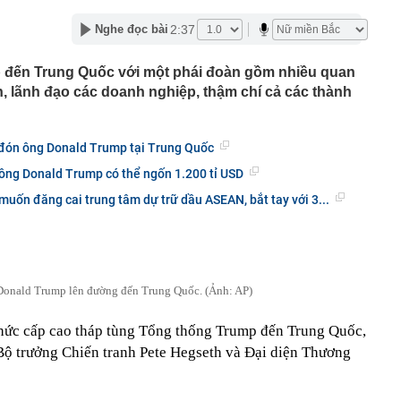
àng nhiều gia đình không còn phơi quần áo ở ban công?
2:37
Nghe đọc bài
 ngoài trời đang được dùng theo 1 cách rất khác
n thuộc có khả năng tích tụ kim loại nặng, người Việt
 đến Trung Quốc với một phái đoàn gồm nhiều quan
nguồn gốc trước khi sử dụng
n, lãnh đạo các doanh nghiệp, thậm chí cả các thành
ịch đi học trở lại của học sinh 34 tỉnh, thành phố sau kỳ
Việt hầu như món nào cũng có hành lá?
 đón ông Donald Trump tại Trung Quốc
g quà, 5 câu nói này đủ sức khiến mối quan hệ phụ
ông Donald Trump có thể ngốn 1.200 tỉ USD
viên gắn bó khăng khít, con trẻ được hưởng lợi!
ích Crimea, phá hủy hệ thống phòng không 15 triệu USD
ốn đăng cai trung tâm dự trữ dầu ASEAN, bắt tay với 3...
m đốc Nhà hát Chèo Quân đội mua ô tô tặng sinh nhật
m 12 tuổi
 29A "dính" gần 100 lần phạt nguội do chạy quá tốc độ quy
háng 7/2026 vi phạm 21 lần
onald Trump lên đường đến Trung Quốc. (Ảnh: AP)
ump bực bội vì lộ tin về kho đạn dược Mỹ
chức cấp cao tháp tùng Tổng thống Trump đến Trung Quốc,
 Không khí tập thể dục sáng ở Việt Nam 'có tính gây
'
Bộ trưởng Chiến tranh Pete Hegseth và Đại diện Thương