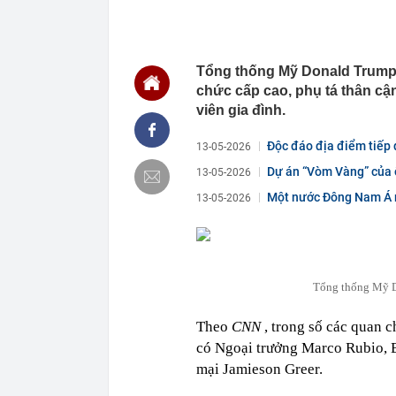
22:56
Vì sao ngày c
Vài mét vuông
22:48
5 LOẠI rau que
Tổng thống Mỹ Donald Trump
nên cẩn thận 
chức cấp cao, phụ tá thân cậ
22:28
CHÍNH THỨC: L
viên gia đình.
nghỉ hè
22:25
Vì sao đồ ăn 
Độc đáo địa điểm tiếp
13-05-2026
22:07
Không cần tặn
Dự án “Vòm Vàng” của 
huynh - giáo 
13-05-2026
22:03
Ukraine tập k
Một nước Đông Nam Á mu
13-05-2026
của Nga
22:02
Nam NSND, Giá
vợ thiếu tá ké
21:51
Một ô tô biển
định: Riêng t
Tổng thống Mỹ D
21:37
Tổng thống Tr
Theo
CNN
, trong số các quan 
21:35
Du khách Tây:
nghiện rất cao
có Ngoại trưởng Marco Rubio, 
mại Jamieson Greer.