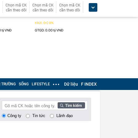
Chọn mã CK
Chọn mã CK
Chọn mã CK
cần theo dõi
cần theo dõi
cần theo dõi
Dữ liệu
F INDEX
Ị TRƯỜNG
SỐNG
LIFESTYLE
Công ty
Tin tức
Lãnh đạo