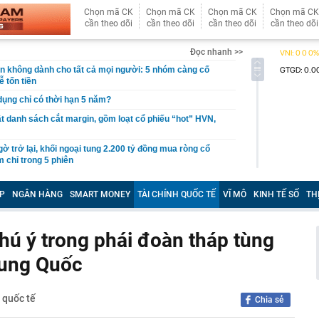
Chọn mã CK
Chọn mã CK
Chọn mã CK
Chọn mã CK
cần theo dõi
cần theo dõi
cần theo dõi
cần theo dõi
Đọc nhanh >>
giản không dành cho tất cả mọi người: 5 nhóm càng cố
ễ tốn tiền
 dụng chỉ có thời hạn 5 năm?
 danh sách cắt margin, gồm loạt cổ phiếu “hot” HVN,
gờ trở lại, khối ngoại tung 2.200 tỷ đồng mua ròng cổ
m chỉ trong 5 phiên
iệp thép với 2.700 lao động đang nợ Trung Quốc gần 1,3
P
NGÂN HÀNG
SMART MONEY
TÀI CHÍNH QUỐC TẾ
VĨ MÔ
KINH TẾ SỐ
TH
an trọng đang trở lại trên thị trường chứng khoán
 50 tuổi ăn cà tím mỗi ngày để chữa tiểu đường, 3 tháng
ú ý trong phái đoàn tháp tùng
: "Ông ăn gì thế?"
rung Quốc
 bán biệt thự 9 phòng ngủ ở TP.HCM giá gốc 600 tỷ, giảm
ng bố phim Tết 2027, nghe tên ai cũng quả quyết “chắc
 quốc tế
phẩm”
Chia sẻ
pple giấu kín suốt 15 năm trên iPhone