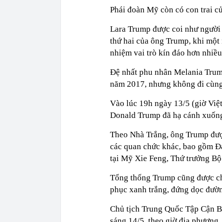
Phái đoàn Mỹ còn có con trai c
Lara Trump được coi như người 
thứ hai của ông Trump, khi một
nhiệm vai trò kín đáo hơn nhiều
Đệ nhất phu nhân Melania Trum
năm 2017, nhưng không đi cùng
Vào lúc 19h ngày 13/5 (giờ Vi
Donald Trump đã hạ cánh xuống
Theo Nhà Trắng, ông Trump đượ
các quan chức khác, bao gồm Đ
tại Mỹ Xie Feng, Thứ trưởng B
Tổng thống Trump cũng được ch
phục xanh trắng, đứng dọc đườn
Chủ tịch Trung Quốc Tập Cận Bì
sáng 14/5, theo giờ địa phương.