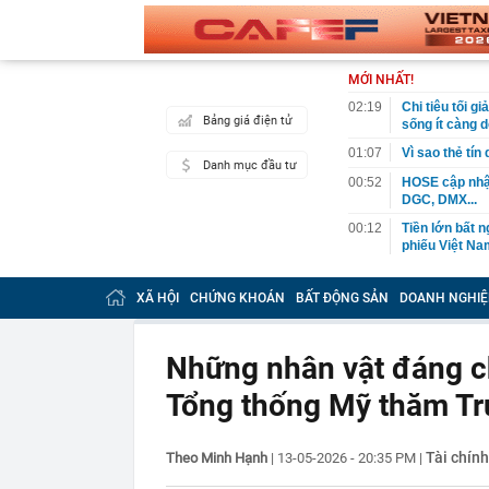
MỚI NHẤT!
02:19
Chi tiêu tối 
Bảng giá điện tử
sống ít càng d
01:07
Vì sao thẻ tín
Danh mục đầu tư
00:52
HOSE cập nhật
DGC, DMX...
00:12
Tiền lớn bất n
phiếu Việt Na
00:05
Một doanh ngh
tỷ USD
XÃ HỘI
CHỨNG KHOÁN
BẤT ĐỘNG SẢN
DOANH NGHIỆ
00:04
Một yếu tố qu
23:40
Người đàn ông
Những nhân vật đáng ch
sau bác sĩ hỏi
Tổng thống Mỹ thăm T
23:34
Nam ca sĩ rao
còn 400 tỷ
23:28
Trấn Thành cô
Tài chính
Theo Minh Hạnh
|
13-05-2026 - 20:35 PM
|
chắn là siêu 
23:14
Bí mật được A