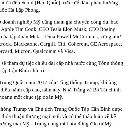
ent đã đến Seoul (Hàn Quốc) trước để đàm phán thương
uốc Hà Lập Phong.
ạo doanh nghiệp Mỹ cũng tham gia chuyến công du, bao
 Apple Tim Cook, CEO Tesla Elon Musk, CEO Boeing
o của tập đoàn Meta - Dina Powell McCormick, cũng như
rock, Blackstone, Cargill, Citi, Coherent, GE Aerospace,
ercard, Micron, Qualcomm và Visa.
O sẽ tham dự tiệc chiêu đãi cấp nhà nước cùng Tổng thống
ập Cận Bình chủ trì.
Trung Quốc năm 2017 của Tổng thống Trump, khi ông
 điều hành cấp cao, năm nay, Nhà Trắng và Bộ Tài chính
khoảng một chục tập đoàn Mỹ.
 thống Trump và Chủ tịch Trung Quốc Tập Cận Bình được
 thỏa thuận thương mại mới, và có thể thảo luận về kế
hương mại Mỹ - Trung cùng một hội đồng đầu tư Mỹ -