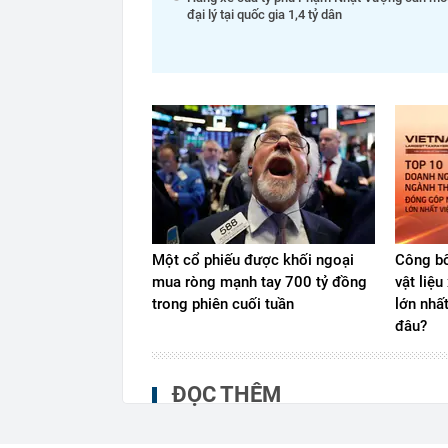
đại lý tại quốc gia 1,4 tỷ dân
Một cổ phiếu được khối ngoại
Công bố
mua ròng mạnh tay 700 tỷ đồng
vật liệ
trong phiên cuối tuần
lớn nhấ
đâu?
ĐỌC THÊM