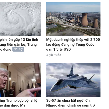
phin lớn gấp 13 lần tỉnh
Một doanh nghiệp thép với 2.700
iang tiến gần bờ, Trung
lao động đang nợ Trung Quốc
áo động
gần 1,3 tỷ USD
Nổi bật
4 giờ trước
ống Trump bực bội vì lộ
Su-57 ẩn chứa bất ngờ lớn:
kho đạn dược Mỹ
Nhược điểm chính sẽ sớm trở