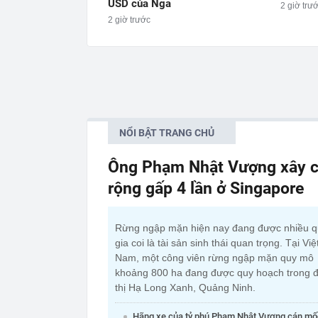
USD của Nga
2 giờ trư
2 giờ trước
NỔI BẬT TRANG CHỦ
Ông Phạm Nhật Vượng xây c
rộng gấp 4 lần ở Singapore
Rừng ngập mặn hiện nay đang được nhiều 
gia coi là tài sản sinh thái quan trọng. Tại Việ
Nam, một công viên rừng ngập mặn quy mô
khoảng 800 ha đang được quy hoạch trong đ
thị Hạ Long Xanh, Quảng Ninh.
Hãng xe của tỷ phú Phạm Nhật Vượng cán mố