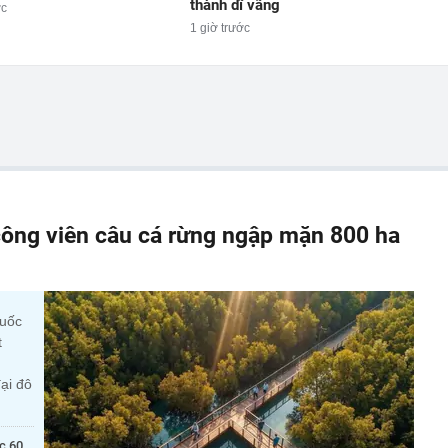
thành dĩ vãng
ớc
1 giờ trước
ông viên câu cá rừng ngập mặn 800 ha
quốc
t
ại đô
c 60