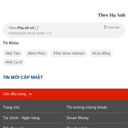
Theo Hạ Anh
Copy link
Theo
Phụ nữ số
03/06/2025 08:42 (GMT +7)
Từ Khóa:
Mỹ Tâm
Đức Phúc
The Voice Vietnam
Cao Bằng
Nữ Ca Sĩ
TIN MỚI CẬP NHẬT
Lên đầu trang
Trang chủ
Thị trường chứng khoán
Tài chính - Ngân hàng
Smart Money