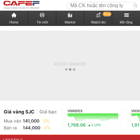
New
Home
Tin mới
Market
Watch list
Mở rộng
Giá vàng SJC
Giá bạc
VNINDEX
VN30
Mua vào
141,000
0%
1,768.06
1,91
0.19%
Bán ra
144,000
0%