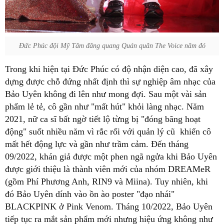
Đức Phúc đội Mỹ Tâm đăng quang Quán quân The Voice năm đó
Trong khi hiện tại Đức Phúc có độ nhận diện cao, đã xây
dựng được chỗ đứng nhất định thì sự nghiệp âm nhạc của
Bảo Uyên không đi lên như mong đợi. Sau một vài sản
phẩm lẻ tẻ, cô gần như "mất hút" khỏi làng nhạc. Năm
2021, nữ ca sĩ bất ngờ tiết lộ từng bị "đóng băng hoạt
động" suốt nhiều năm vì rắc rối với quản lý cũ khiến cô
mất hết động lực và gần như trầm cảm. Đến tháng
09/2022, khán giả được một phen ngã ngửa khi Bảo Uyên
được giới thiệu là thành viên mới của nhóm DREAMeR
(gồm Phí Phương Anh, RIN9 và Miina). Tuy nhiên, khi
đó Bảo Uyên dính vào ồn ào poster "đạo nhái"
BLACKPINK ở Pink Venom. Tháng 10/2022, Bảo Uyên
tiếp tục ra mắt sản phẩm mới nhưng hiệu ứng không như