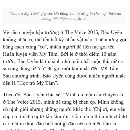
"Học trò Mỹ Tâm" gây sốc khi đăng đàn tố từng bị chèn ép, hiện tại
không thể nhận show, đi hát
Về câu chuyện hậu trường ở The Voice 2015, Bảo Uyên
không nhắc cụ thể tên bất kỳ nhân vật nào. Thế nhưng gọi
bằng cách xưng "cô", nhiều người đã liên tục gọi tên
Huấn luyện viên Mỹ Tâm. Bởi lẽ ở thời điểm 10 năm
trước, Bảo Uyên là thí sinh nhỏ tuổi nhất cuộc thi, nữ ca
sĩ cũng dùng từ "cô" để gọi mỗi khi nhắc đến Mỹ Tâm.
Sau chương trình, Bảo Uyên cũng được nhiều người nhắc
đến là "Học trò Mỹ Tâm".
Theo đó, Bảo Uyên chia sẻ: "Mình có một câu chuyện là
ở The Voice 2015, mình đã từng bị chèn ép. Mình không
có nịnh giỏi nhưng những người khác thì: 'Chị ơi, em yêu
chị, em thích chị từ lâu lắm rồi'. Còn mình thì mình chỉ đơ
cái mặt ra thôi, đâu biết nói gì đâu nên cô hiểu lầm là