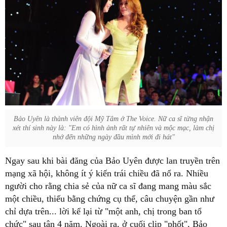
Bảo Uyên là thành viên đội Mỹ Tâm ở The Voice. Nữ ca sĩ từng nhận
xét thí sinh này là: "Em có hình ảnh rất tự nhiên và mộc mạc, làm chị
nhớ đến những ngày đầu mình mới đi hát"
Ngay sau khi bài đăng của Bảo Uyên được lan truyền trên
mạng xã hội, không ít ý kiến trái chiều đã nổ ra. Nhiều
người cho rằng chia sẻ của nữ ca sĩ đang mang màu sắc
một chiều, thiếu bằng chứng cụ thể, câu chuyện gần như
chỉ dựa trên... lời kể lại từ "một anh, chị trong ban tổ
chức" sau tận 4 năm. Ngoài ra, ở cuối clip "phốt", Bảo