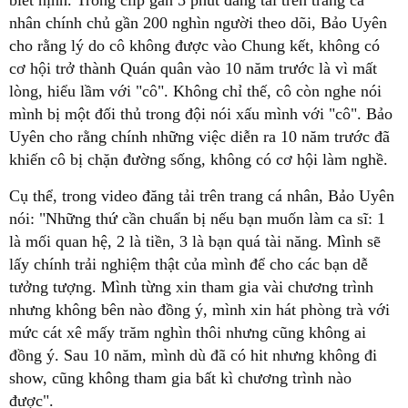
biết nịnh. Trong clip gần 5 phút đăng tải trên trang cá
nhân chính chủ gần 200 nghìn người theo dõi, Bảo Uyên
cho rằng lý do cô không được vào Chung kết, không có
cơ hội trở thành Quán quân vào 10 năm trước là vì mất
lòng, hiểu lầm với "cô". Không chỉ thế, cô còn nghe nói
mình bị một đối thủ trong đội nói xấu mình với "cô". Bảo
Uyên cho rằng chính những việc diễn ra 10 năm trước đã
khiến cô bị chặn đường sống, không có cơ hội làm nghề.
Cụ thể, trong video đăng tải trên trang cá nhân, Bảo Uyên
nói: "Những thứ cần chuẩn bị nếu bạn muốn làm ca sĩ: 1
là mối quan hệ, 2 là tiền, 3 là bạn quá tài năng. Mình sẽ
lấy chính trải nghiệm thật của mình để cho các bạn dễ
tưởng tượng. Mình từng xin tham gia vài chương trình
nhưng không bên nào đồng ý, mình xin hát phòng trà với
mức cát xê mấy trăm nghìn thôi nhưng cũng không ai
đồng ý. Sau 10 năm, mình dù đã có hit nhưng không đi
show, cũng không tham gia bất kì chương trình nào
được".