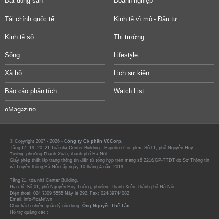
Bất động sản
Doanh nghiệp
Tài chính quốc tế
Kinh tế vĩ mô - Đầu tư
Kinh tế số
Thị trường
Sống
Lifestyle
Xã hội
Lịch sự kiện
Báo cáo phân tích
Watch List
eMagazine
© Copyright 2007 - 2026 -
Công ty Cổ phần VCCorp.
Tầng 17, 19, 20, 21 Toà nhà Center Building - Hapulico Complex, Số 01, phố Nguyễn Huy
Tưởng, phường Thanh Xuân, thành phố Hà Nội
Giấy phép thiết lập trang thông tin điện tử tổng hợp trên mạng số 2216/GP-TTĐT do Sở Thông tin
và Truyền thông Hà Nội cấp ngày 10 tháng 4 năm 2019.
Tầng 21, tòa nhà Center Building.
Địa chỉ: Số 01, phố Nguyễn Huy Tưởng, phường Thanh Xuân, thành phố Hà Nội
Điện thoại: 024 7309 5555 Máy lẻ 292. Fax: 024-39744082
Email: info@cafef.vn
Chịu trách nhiệm quản lý nội dung:
Ông Nguyễn Thế Tân
Hỗ trợ quảng cáo :