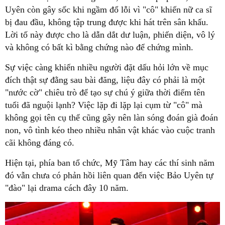
Uyên còn gây sốc khi ngầm đổ lỗi vì "cô" khiến nữ ca sĩ
bị đau đầu, không tập trung được khi hát trên sân khấu.
Lời tố này được cho là dẫn dắt dư luận, phiến diện, vô lý
và không có bất kì bằng chứng nào để chứng mình.
Sự việc càng khiến nhiều người đặt dấu hỏi lớn về mục
đích thật sự đằng sau bài đăng, liệu đây có phải là một
"nước cờ" chiêu trò để tạo sự chú ý giữa thời điểm tên
tuổi đã nguội lạnh? Việc lặp đi lặp lại cụm từ "cô" mà
không gọi tên cụ thể cũng gây nên làn sóng đoán già đoán
non, vô tình kéo theo nhiều nhân vật khác vào cuộc tranh
cãi không đáng có.
Hiện tại, phía ban tổ chức, Mỹ Tâm hay các thí sinh năm
đó vẫn chưa có phản hồi liên quan đến việc Bảo Uyên tự
"đào" lại drama cách đây 10 năm.