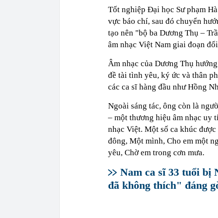
Tốt nghiệp Đại học Sư phạm Hà 
vực báo chí, sau đó chuyển hướ
tạo nên "bộ ba Dương Thụ – Tr
âm nhạc Việt Nam giai đoạn đổi
Âm nhạc của Dương Thụ hướng đế
đề tài tình yêu, ký ức và thân p
các ca sĩ hàng đầu như Hồng N
Ngoài sáng tác, ông còn là ngư
– một thương hiệu âm nhạc uy t
nhạc Việt. Một số ca khúc được
đông, Một mình, Cho em một ngày
yêu, Chờ em trong cơn mưa.
Nam ca sĩ 33 tuổi b
đã không thích" đáng 