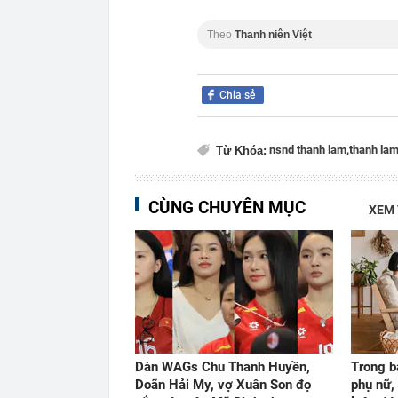
Theo
Thanh niên Việt
Chia sẻ
nsnd thanh lam,
thanh la
Từ Khóa:
CÙNG CHUYÊN MỤC
XEM
Dàn WAGs Chu Thanh Huyền,
Trong b
Doãn Hải My, vợ Xuân Son đọ
phụ nữ,