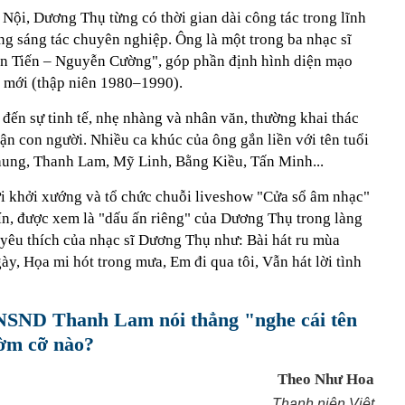
Nội, Dương Thụ từng có thời gian dài công tác trong lĩnh
ng sáng tác chuyên nghiệp. Ông là một trong ba nhạc sĩ
ần Tiến – Nguyễn Cường", góp phần định hình diện mạo
 mới (thập niên 1980–1990).
n sự tinh tế, nhẹ nhàng và nhân văn, thường khai thác
hận con người. Nhiều ca khúc của ông gắn liền với tên tuổi
hung, Thanh Lam, Mỹ Linh, Bằng Kiều, Tấn Minh...
ời khởi xướng và tổ chức chuỗi liveshow "Cửa sổ âm nhạc"
ín, được xem là "dấu ấn riêng" của Dương Thụ trong làng
 yêu thích của nhạc sĩ Dương Thụ như: Bài hát ru mùa
, Họa mi hót trong mưa, Em đi qua tôi, Vẫn hát lời tình
ị NSND Thanh Lam nói thẳng "nghe cái tên
gờm cỡ nào?
Theo Như Hoa
Thanh niên Việt