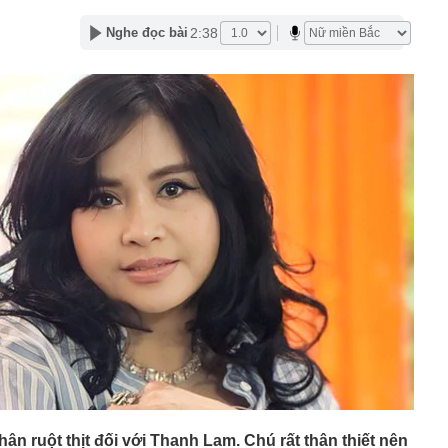
ặc sườn xám đẹp nhất Trung Quốc: Vương Sở Nhiên bét
2:38
Nghe đọc bài
đẹp hơn cả Lưu Diệc Phi
inh 12 giao dịch chuyển khoản liên tục với tổng 5 tỷ
16 giờ
làm Mỹ bất ngờ giảm, hụt xa ước tính, dự báo khả năng
uất tháng 9 lập tức giảm
 mạnh, quỹ vàng lớn nhất thế giới có động thái mới
tin, giấy tờ người dân cần sớm tích hợp vào VNeID để
yền lợi
n tăng cao hơn vàng miếng
g "kỳ lạ" tựa mình vào dãy núi đá vôi ở Phong Nha:
 tre, nội thất bằng gỗ tái chế, du khách như bước vào
ưa
thông báo: Tạm hoãn xuất cảnh đối với tất cả những ai
nh sách sau đây
tối ưu công năng cho ngân sách hạn chế
công suất thiết kế, Hà Nội giải bài toán chống ngập ra
ân ruột thịt đối với Thanh Lam. Chú rất thân thiết nên