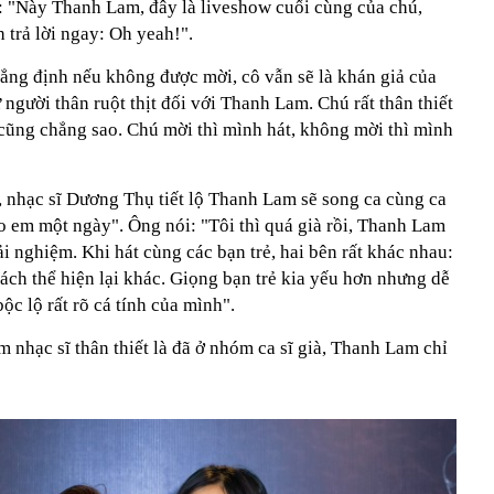
: "Này Thanh Lam, đây là liveshow cuối cùng của chú,
 trả lời ngay: Oh yeah!".
ng định nếu không được mời, cô vẫn sẽ là khán giả của
người thân ruột thịt đối với Thanh Lam. Chú rất thân thiết
ũng chẳng sao. Chú mời thì mình hát, không mời thì mình
, nhạc sĩ Dương Thụ tiết lộ Thanh Lam sẽ song ca cùng ca
o em một ngày". Ông nói: "Tôi thì quá già rồi, Thanh Lam
ải nghiệm. Khi hát cùng các bạn trẻ, hai bên rất khác nhau:
ch thể hiện lại khác. Giọng bạn trẻ kia yếu hơn nhưng dễ
ộc lộ rất rõ cá tính của mình".
m nhạc sĩ thân thiết là đã ở nhóm ca sĩ già, Thanh Lam chỉ