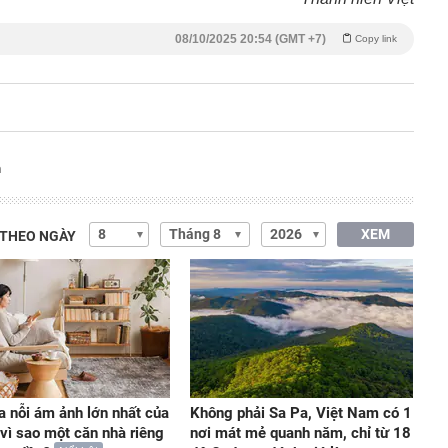
08/10/2025 20:54 (GMT +7)
Copy link
m
XEM
 THEO NGÀY
a nỗi ám ảnh lớn nhất của
Không phải Sa Pa, Việt Nam có 1
 vì sao một căn nhà riêng
nơi mát mẻ quanh năm, chỉ từ 18