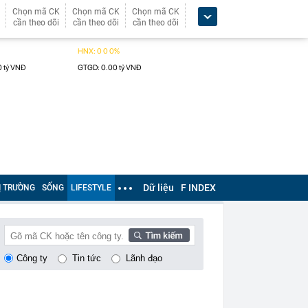
Chọn mã CK
Chọn mã CK
Chọn mã CK
cần theo dõi
cần theo dõi
cần theo dõi
Dữ liệu
F INDEX
Ị TRƯỜNG
SỐNG
LIFESTYLE
Công ty
Tin tức
Lãnh đạo