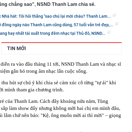
ũng chẳng sao", NSND Thanh Lam chia sẻ.
hà hát: Tôi hỏi thẳng "sao chú lại mời cháu? Thanh Lam...
0 đồng ngày nào Thanh Lam cũng dùng, 57 tuổi vẫn trẻ đẹp,...
ng hay nhất tái xuất trong đêm nhạc tại Thủ đô, NSND...
TIN MỚI
 diễn ra vào đầu tháng 11 tới, NSND Thanh Lam và nhạc sĩ
niệm gắn bó trong âm nhạc lẫn cuộc sống.
thu hút sự chú ý khi chia sẻ cảm xúc cô từng "tự ái" khi
i mình tham gia chương trình.
 trẻ của Thanh Lam. Cách đây khoảng nửa năm, Tùng
sắp làm show đấy nhưng không mời hai chị em mình đâu,
 ái lắm chứ nên bảo: "Kệ, ông muốn mời ai thì mời" – giọng