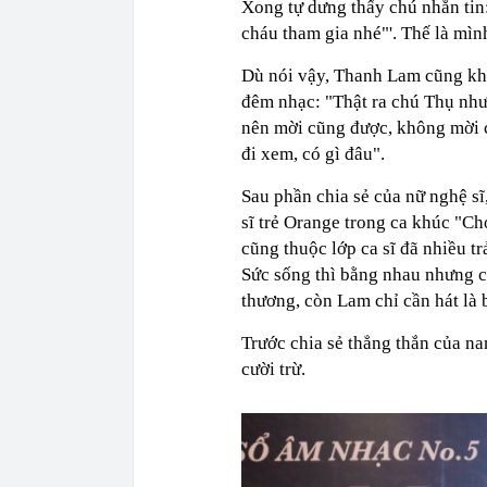
Xong tự dưng thấy chú nhắn tin
cháu tham gia nhé"'. Thế là mình
Dù nói vậy, Thanh Lam cũng khẳ
đêm nhạc: "Thật ra chú Thụ như 
nên mời cũng được, không mời c
đi xem, có gì đâu".
Sau phần chia sẻ của nữ nghệ sĩ
sĩ trẻ Orange trong ca khúc "Ch
cũng thuộc lớp ca sĩ đã nhiều tr
Sức sống thì bằng nhau nhưng cá
thương, còn Lam chỉ cần hát là b
Trước chia sẻ thẳng thắn của na
cười trừ.