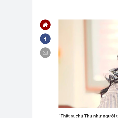
11:25
10 mỹ nhân m
bảng, hạng 1 
11:24
Công an xác m
đồng vào lúc 
11:23
Báo cáo việc 
Fed tăng lãi s
11:23
Giá vàng tăng
11:20
5 loại thông 
tránh bỏ lỡ qu
11:17
Giá vàng nhẫ
11:12
Khu nghỉ dưỡn
Đường đi bằng
vùng đất cổ x
11:10
Cơ quan Thuế 
nằm trong da
11:09
Thiết kế nhà 
11:08
Mưa lớn vượt 
sao?
"Thật ra chú Thụ như người th