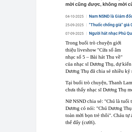
mời cũng được, không mời c
Nam NSND là Giám đốc N
04-10-2025
"Thuốc chống già" giá 
25-09-2025
Người hát nhạc Phú Qua
07-09-2025
Trong buổi trò chuyện giới
thiệu liveshow "Cửa sổ âm
nhạc số 5 – Bài hát Thu về"
của nhạc sĩ Dương Thụ, dự kiến
Dương Thụ đã chia sẻ nhiều kỷ 
Tại buổi trò chuyện, Thanh Lam 
chưa thấy nhạc sĩ Dương Thụ mờ
Nữ NSND chia sẻ: "Chú là tuổi
Dương có nói: "Chú Dương Thụ 
toàn mời bọn trẻ thôi". Cháu tự
thế đấy (cười).