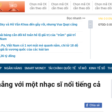
Chọn mã CK
Chọn mã CK
Chọn mã CK
Chọn mã CK
cần theo dõi
cần theo dõi
cần theo dõi
cần theo dõi
Đọc nhanh >>
Sky và Hồ Văn Khoa đến gây rối, nhưng Vua Quạt cũng
ài bảng cân đối kế toán hé lộ giá trị của "trùm" giải trí
t Nam
 Pa, Việt Nam có 1 nơi mát mẻ quanh năm, chỉ từ 18 độ
giá là vương quốc của các loài lan
,36 tỷ đồng
P giáo viên BẠO HÀNH TRẺ EM; cơ quan Công an
ười dân, giáo viên, báo mẫu, cơ sở trông giữ trẻ
P
NGÂN HÀNG
SMART MONEY
TÀI CHÍNH QUỐC TẾ
VĨ MÔ
KINH TẾ SỐ
TH
n nhà nước tại doanh nghiệp, khuyến khích sáp nhập
uần thảo Nhật Bản khiến 6 người bị thương, giao thông
ng với một nhạc sĩ nổi tiếng cả
ầu doanh thu hơn 100.000 tỷ của Việt Nam lần đầu tiên
oại nhiên liệu mới
mùi này
Chia sẻ
ua sữa đậu nành” Việt Nam tăng trưởng hơn 34%, công
gần 368 tỷ đồng trả cổ tức trong tháng 8