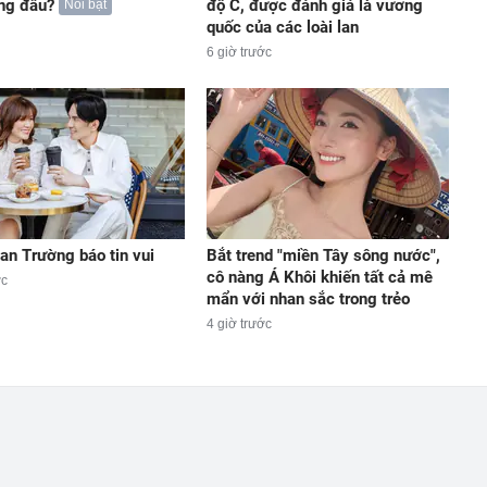
ng đầu?
độ C, được đánh giá là vương
Nổi bật
quốc của các loài lan
6 giờ trước
an Trường báo tin vui
Bắt trend "miền Tây sông nước",
cô nàng Á Khôi khiến tất cả mê
ớc
mẩn với nhan sắc trong trẻo
4 giờ trước