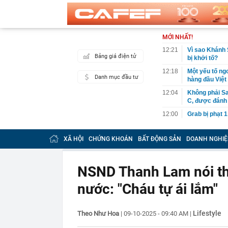
MỚI NHẤT!
12:21
Vì sao Khánh 
Bảng giá điện tử
bị khởi tố?
12:18
Một yếu tố ngo
Danh mục đầu tư
hàng đầu Việ
12:04
Không phải Sa
C, được đánh 
12:00
Grab bị phạt 1
12:00
BẮT KHẨN CẤ
khuyến cáo ng
XÃ HỘI
CHỨNG KHOÁN
BẤT ĐỘNG SẢN
DOANH NGHIỆ
11:54
Cơ cấu lại vố
11:50
Bão Dolphin q
NSND Thanh Lam nói thẳ
tê liệt
nước: "Cháu tự ái lắm"
11:40
Nhà máy lọc d
xuất bán một l
11:38
Rắn rất sợ 5 
Lifestyle
Theo Như Hoa
|
09-10-2025 - 09:40 AM
|
11:34
Lợi nhuận “V
ty mẹ sắp chi 