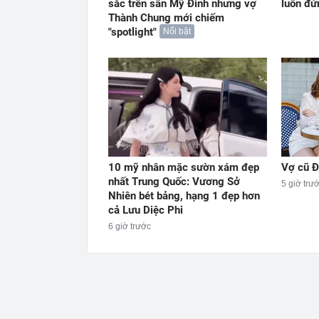
sắc trên sân Mỹ Đình nhưng vợ
luôn đứ
Thành Chung mới chiếm
"spotlight"
Nổi bật
10 mỹ nhân mặc sườn xám đẹp
Vợ cũ Đ
nhất Trung Quốc: Vương Sở
5 giờ trư
Nhiên bét bảng, hạng 1 đẹp hơn
cả Lưu Diệc Phi
6 giờ trước