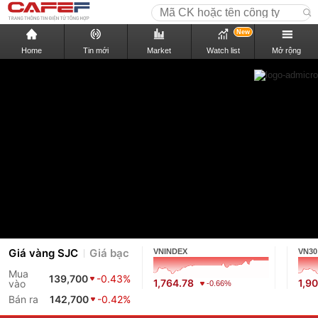
New
Home
Tin mới
Market
Watch list
Mở rộng
Giá vàng SJC
Giá bạc
VNINDEX
VN30
Mua
139,700
-0.43%
1,764.78
1,9
vào
-0.66%
Bán ra
142,700
-0.42%