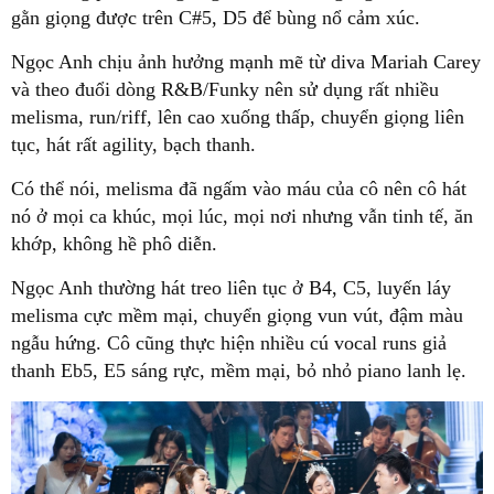
gằn giọng được trên C#5, D5 để bùng nổ cảm xúc.
Ngọc Anh chịu ảnh hưởng mạnh mẽ từ diva Mariah Carey
và theo đuổi dòng R&B/Funky nên sử dụng rất nhiều
melisma, run/riff, lên cao xuống thấp, chuyển giọng liên
tục, hát rất agility, bạch thanh.
Có thể nói, melisma đã ngấm vào máu của cô nên cô hát
nó ở mọi ca khúc, mọi lúc, mọi nơi nhưng vẫn tinh tế, ăn
khớp, không hề phô diễn.
Ngọc Anh thường hát treo liên tục ở B4, C5, luyến láy
melisma cực mềm mại, chuyển giọng vun vút, đậm màu
ngẫu hứng. Cô cũng thực hiện nhiều cú vocal runs giả
thanh Eb5, E5 sáng rực, mềm mại, bỏ nhỏ piano lanh lẹ.