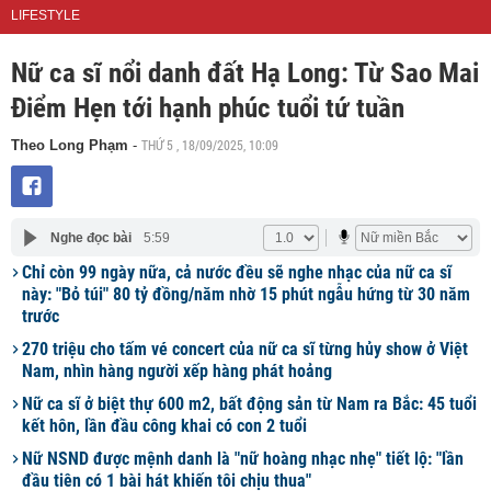
LIFESTYLE
Nữ ca sĩ nổi danh đất Hạ Long: Từ Sao Mai
Điểm Hẹn tới hạnh phúc tuổi tứ tuần
THỨ 5 , 18/09/2025, 10:09
Theo Long Phạm
-
Nghe đọc bài
5:59
Chỉ còn 99 ngày nữa, cả nước đều sẽ nghe nhạc của nữ ca sĩ
này: "Bỏ túi" 80 tỷ đồng/năm nhờ 15 phút ngẫu hứng từ 30 năm
trước
270 triệu cho tấm vé concert của nữ ca sĩ từng hủy show ở Việt
Nam, nhìn hàng người xếp hàng phát hoảng
Nữ ca sĩ ở biệt thự 600 m2, bất động sản từ Nam ra Bắc: 45 tuổi
kết hôn, lần đầu công khai có con 2 tuổi
Nữ NSND được mệnh danh là "nữ hoàng nhạc nhẹ" tiết lộ: "lần
đầu tiên có 1 bài hát khiến tôi chịu thua"