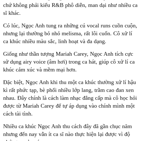
chứ không phải kiểu R&B phô diễn, man dại như nhiều ca
sĩ khác.
Có lúc, Ngọc Anh tung ra những cú vocal runs cuồn cuộn,
nhưng lại thường bỏ nhỏ melisma, rất lôi cuốn. Cô xử lí
ca khúc nhiều màu sắc, linh hoạt và đa dạng.
Giống như thần tượng Mariah Carey, Ngọc Anh tích cực
sử dụng airy voice (âm hơi) trong ca hát, giúp cô xử lí ca
khúc cảm xúc và mềm mại hơn.
Đặc biệt, Ngọc Anh khi thu một ca khúc thường xử lí hậu
kì rất phức tạp, bè phối nhiều lớp lang, trầm cao đan xen
nhau. Đây chính là cách làm nhạc đẳng cấp mà cô học hỏi
được từ Mariah Carey để tự áp dụng vào chính mình một
cách tài tình.
Nhiều ca khúc Ngọc Anh thu cách đây đã gần chục năm
nhưng đến nay vẫn ít ca sĩ nào thực hiện lại được vì độ