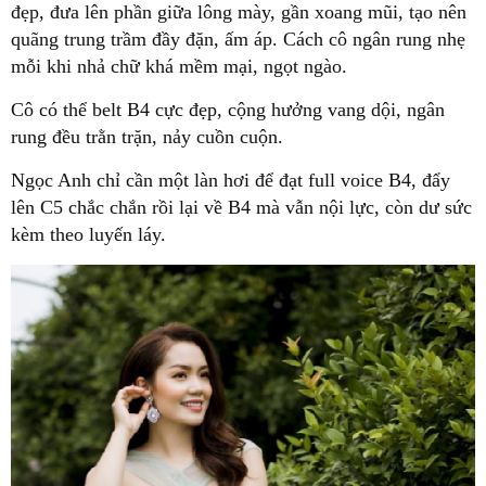
đẹp, đưa lên phần giữa lông mày, gần xoang mũi, tạo nên
quãng trung trầm đầy đặn, ấm áp. Cách cô ngân rung nhẹ
mỗi khi nhả chữ khá mềm mại, ngọt ngào.
Cô có thể belt B4 cực đẹp, cộng hưởng vang dội, ngân
rung đều trằn trặn, nảy cuồn cuộn.
Ngọc Anh chỉ cần một làn hơi để đạt full voice B4, đẩy
lên C5 chắc chắn rồi lại về B4 mà vẫn nội lực, còn dư sức
kèm theo luyến láy.