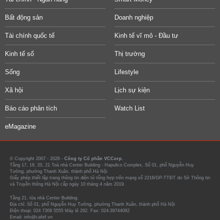
Bất động sản
Doanh nghiệp
Tài chính quốc tế
Kinh tế vĩ mô - Đầu tư
Kinh tế số
Thị trường
Sống
Lifestyle
Xã hội
Lịch sự kiện
Báo cáo phân tích
Watch List
eMagazine
© Copyright 2007 - 2026 -
Công ty Cổ phần VCCorp.
Tầng 17, 19, 20, 21 Toà nhà Center Building - Hapulico Complex, Số 01, phố Nguyễn Huy
Tưởng, phường Thanh Xuân, thành phố Hà Nội
Giấy phép thiết lập trang thông tin điện tử tổng hợp trên mạng số 2216/GP-TTĐT do Sở Thông tin
và Truyền thông Hà Nội cấp ngày 10 tháng 4 năm 2019.
Tầng 21, tòa nhà Center Building.
Địa chỉ: Số 01, phố Nguyễn Huy Tưởng, phường Thanh Xuân, thành phố Hà Nội
Điện thoại: 024 7309 5555 Máy lẻ 292. Fax: 024-39744082
Email: info@cafef.vn