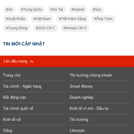
Xe
Trung Quốc
Xe Tải
Hybrid
Suv
Xuất Khẩu
Việt Nam
Tiết Kiệm Xăng
Ông Trùm
Trung Đông
SUV Cỡ C
Honda CR-V
TIN MỚI CẬP NHẬT
Lên đầu trang
Trang chủ
Thị trường chứng khoán
Tài chính - Ngân hàng
Smart Money
Bất động sản
Doanh nghiệp
Tài chính quốc tế
Kinh tế vĩ mô - Đầu tư
Kinh tế số
Thị trường
Sống
Lifestyle