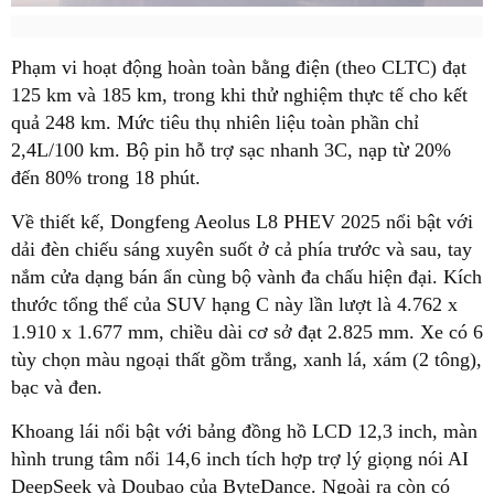
Phạm vi hoạt động hoàn toàn bằng điện (theo CLTC) đạt
125 km và 185 km
, trong khi thử nghiệm thực tế cho kết
quả
248 km
. Mức tiêu thụ nhiên liệu toàn phần chỉ
2,4L/100 km
. Bộ pin hỗ trợ sạc nhanh 3C, nạp từ 20%
đến 80% trong
18 phút
.
Về thiết kế, Dongfeng Aeolus L8 PHEV 2025 nổi bật với
dải đèn chiếu sáng xuyên suốt ở cả phía trước và sau, tay
nắm cửa dạng bán ẩn cùng bộ vành đa chấu hiện đại. Kích
thước tổng thể của SUV hạng C này lần lượt là 4.762 x
1.910 x 1.677 mm, chiều dài cơ sở đạt 2.825 mm. Xe có
6
tùy chọn màu ngoại thất
gồm trắng, xanh lá, xám (2 tông),
bạc và đen.
Khoang lái nổi bật với bảng đồng hồ LCD 12,3 inch, màn
hình trung tâm nổi 14,6 inch tích hợp trợ lý giọng nói AI
DeepSeek và Doubao của ByteDance. Ngoài ra còn có