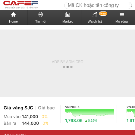
New
Home
Tin mới
Market
Watch list
Mở rộng
Giá vàng SJC
Giá bạc
VNINDEX
VN30
Mua vào
141,000
0%
1,768.06
1,91
0.19%
Bán ra
144,000
0%