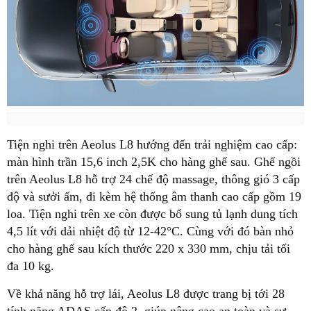
Tiện nghi trên Aeolus L8 hướng đến trải nghiệm cao cấp:
màn hình trần
15,6 inch 2,5K
cho hàng ghế sau. Ghế ngồi
trên Aeolus L8 hỗ trợ 24 chế độ massage, thông gió 3 cấp
độ và sưởi ấm, đi kèm hệ thống âm thanh cao cấp gồm 19
loa. Tiện nghi trên xe còn được bổ sung tủ lạnh dung tích
4,5 lít với dải nhiệt độ từ 12-42°C. Cùng với đó bàn nhỏ
cho hàng ghế sau kích thước 220 x 330 mm, chịu tải tối
đa 10 kg.
Về khả năng hỗ trợ lái, Aeolus L8 được trang bị tới 28
tính năng ADAS cấp độ 2, giúp nâng cao an toàn và sự