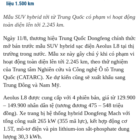
liệu 1.500 km
Mẫu SUV hybrid tới từ Trung Quốc có phạm vi hoạt động
toàn diện lên tới 2.245 km.
Ngày 11/8, thương hiệu Trung Quốc Dongfeng chính thức
mở bán trước mẫu SUV hybrid sạc điện Aeolus L8 tại thị
trường trong nước. Mẫu xe này gây chú ý khi có phạm vi
hoạt động toàn diện lên tới
2.245 km
, theo thử nghiệm
của Trung tâm Nghiên cứu và Công nghệ Ô tô Trung
Quốc (CATARC). Xe dự kiến cũng sẽ xuất khẩu sang
Trung Đông và Nam Mỹ
.
Aeolus L8 được cung cấp với
4 phiên bản
, giá từ
129.900
– 149.900 nhân dân tệ
(tương đương 475 – 548 triệu
đồng). Xe trang bị hệ thống hybrid Dongfeng Mach với
tổng công suất
265 kW (355 mã lực)
, kết hợp động cơ
1.5T, mô-tơ điện và pin lithium-ion sắt-phosphate dung
lượng
30,3 kWh
.