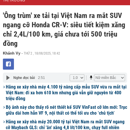
THỊ TRƯỜNG
'Ông trùm' xe tải tại Việt Nam ra mắt SUV
ngang cỡ Honda CR-V: siêu tiết kiệm xăng
chỉ 2,4L/100 km, giá chưa tới 500 triệu
đồng
THỨ 2 , 18/08/2025, 18:42
Khánh Vy
-
Nghe đọc bài
2:51
Hãng xe xây nhà máy 4.100 tỷ nâng cấp mẫu SUV vừa ra mắt tại
Việt Nam: đi xa hơn 610 km nhưng giá vẫn giữ nguyên từ 400
triệu đồng
Bộ ảnh này cho thấy rõ nét thiết kế SUV VinFast cỡ lớn mới: Trục
giữa dài hơn hẳn VF 9, nội thất có thể tối ưu cho ‘chủ tịch’
Hãng xe xây nhà máy 20.000 tỷ tại Việt Nam ra mắt SUV ngang
cỡ Maybach GLS: chỉ 'ăn' xăng 4,8 lít/100 km, chạy full nhiên