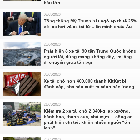
báu lớn
02/05/2026
Tổng thống Mỹ Trump bất ngờ áp thuế 25%
với xe hơi và xe tải từ Liên minh châu Âu
20/04/2026
Phát hiện 8 xe tải 90 tấn Trung Quốc không
người lái, dùng mạng không dây, im lặng
di chuyển giữa tấn bụi
30/03/2026
Xe tải chở hơn 400.000 thanh KitKat bị
đánh cắp, nhà sản xuất ra cảnh báo ‘nóng’
21/03/2026
Kiểm tra 2 xe tải chở 2.340kg lạp xưởng,
bánh bao, thanh cua, chả mực.... công an
phát hiện chi tiết khiến nhiều người “ớn
lạnh”
20/03/2026