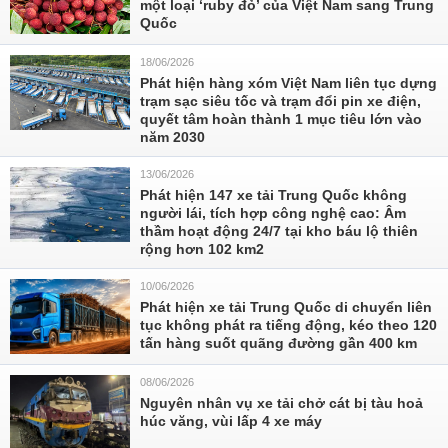
một loại ‘ruby đỏ’ của Việt Nam sang Trung
Quốc
18/06/2026
Phát hiện hàng xóm Việt Nam liên tục dựng
trạm sạc siêu tốc và trạm đổi pin xe điện,
quyết tâm hoàn thành 1 mục tiêu lớn vào
năm 2030
13/06/2026
Phát hiện 147 xe tải Trung Quốc không
người lái, tích hợp công nghệ cao: Âm
thầm hoạt động 24/7 tại kho báu lộ thiên
rộng hơn 102 km2
10/06/2026
Phát hiện xe tải Trung Quốc di chuyển liên
tục không phát ra tiếng động, kéo theo 120
tấn hàng suốt quãng đường gần 400 km
08/06/2026
Nguyên nhân vụ xe tải chở cát bị tàu hoả
húc văng, vùi lấp 4 xe máy