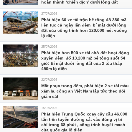
hoàn thành ‘chiến dịch’ dưới lòng đất
27/07/2026
Phát hiện 60 xe tải trộn bê tông đổ 380 m3
liên tục cả ngày lẫn đêm, bí mật dưới lòng
đất của công trình hơn 120.000 mét vuông
lộ diện
25/07/2026
Phát hiện hơn 500 xe tải chở đất hoạt động
xuyên đêm, đổ 13.200 m2 bê tông suốt 54
giờ: Bí mật dưới lòng đất của 2 tòa tháp
450m lộ diện
22/07/2026
Mật phục trong đêm, phát hiện 2 xe tải màu
xám lạ, công an Việt Nam lập tức theo dõi
giám sát
15/07/2026
Phát hiện Trung Quốc xoay cây cầu 46.000
tấn trên tuyến đường sắt vào đúng vị trí
chỉ trong 68 phút , công trình huyết mạch
của quốc gia lộ diện