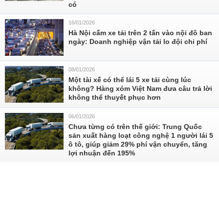
có
16/01/2026
Hà Nội cấm xe tải trên 2 tấn vào nội đô ban
ngày: Doanh nghiệp vận tải lo đội chi phí
08/01/2026
Một tài xế có thể lái 5 xe tải cùng lúc
không? Hàng xóm Việt Nam đưa câu trả lời
không thể thuyết phục hơn
06/01/2026
Chưa từng có trên thế giới: Trung Quốc
sản xuất hàng loạt công nghệ 1 người lái 5
ô tô, giúp giảm 29% phí vận chuyển, tăng
lợi nhuận đến 195%
05/01/2026
Phát hiện 10 xe tải 50 tấn không người lái,
không tiếng động, di chuyển như xe F1,
âm thầm khai thác kho báu 62 nghìn tỷ
đồng