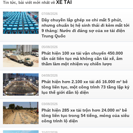
XE TẢI
Tin tức, bài viết mới nhất về
07/08/2026
Dây chuyền lắp ghép xe chỉ mất 5 phút,
nhưng chuẩn bị hệ sinh thái đi kèm mất tới
9 tháng: Nước đi đáng sợ của xe tải điện
Trung Quốc
05/08/2026
Phát hiện 100 xe tải vận chuyển 450.000
tấn cát liên tục mà không cần tài xế, âm
thầm làm một nhiệm vụ chiến lược
04/08/2026
Phát hiện hơn 2.100 xe tải đổ 16.000 m³ bê
tông liên tục, một công trình 73 tầng lập kỷ
lục thế giới dần lộ diện
03/08/2026
Phát hiện 285 xe tải trộn hơn 24.000 m³ bê
tông liên tục trong 54 tiếng, móng của siêu
công trình lộ diện
31/07/2026