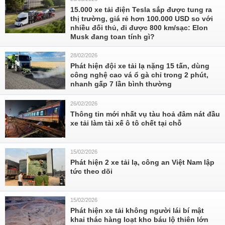
15.000 xe tải điện Tesla sắp được tung ra
thị trường, giá rẻ hơn 100.000 USD so với
nhiều đối thủ, đi được 800 km/sạc: Elon
Musk đang toan tính gì?
28/02/2026
Phát hiện đội xe tải lạ nặng 15 tấn, dùng
công nghệ cao vá ổ gà chỉ trong 2 phút,
nhanh gấp 7 lần bình thường
26/02/2026
Thông tin mới nhất vụ tàu hoả đâm nát đầu
xe tải làm tài xế ô tô chết tại chỗ
15/02/2026
Phát hiện 2 xe tải lạ, công an Việt Nam lập
tức theo dõi
15/02/2026
Phát hiện xe tải không người lái bí mật
khai thác hàng loạt kho báu lộ thiên lớn