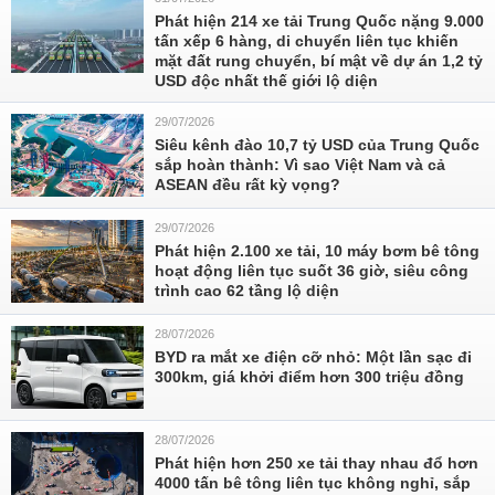
Phát hiện 214 xe tải Trung Quốc nặng 9.000
tấn xếp 6 hàng, di chuyển liên tục khiến
mặt đất rung chuyển, bí mật về dự án 1,2 tỷ
USD độc nhất thế giới lộ diện
29/07/2026
Siêu kênh đào 10,7 tỷ USD của Trung Quốc
sắp hoàn thành: Vì sao Việt Nam và cả
ASEAN đều rất kỳ vọng?
29/07/2026
Phát hiện 2.100 xe tải, 10 máy bơm bê tông
hoạt động liên tục suốt 36 giờ, siêu công
trình cao 62 tầng lộ diện
28/07/2026
BYD ra mắt xe điện cỡ nhỏ: Một lần sạc đi
300km, giá khởi điểm hơn 300 triệu đồng
28/07/2026
Phát hiện hơn 250 xe tải thay nhau đổ hơn
4000 tấn bê tông liên tục không nghỉ, sắp