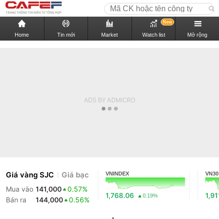
New
Home
Tin mới
Market
Watch list
Mở rộng
Giá vàng SJC
Giá bạc
VNINDEX
VN30
Mua vào
141,000
0.57%
1,768.06
1,91
0.19%
Bán ra
144,000
0.56%