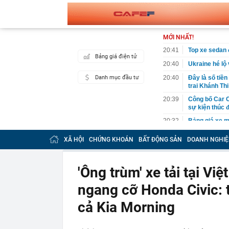
MỚI NHẤT!
20:41
Top xe sedan 
Bảng giá điện tử
20:40
Ukraine hé lộ
Danh mục đầu tư
20:40
Đây là số tiề
trai Khánh Th
20:39
Công bố Car C
sự kiện thúc 
20:32
Bảng giá xe 
20:31
Thi hành lệnh
XÃ HỘI
CHỨNG KHOÁN
BẤT ĐỘNG SẢN
DOANH NGHIỆ
tỷ đồng
20:31
Ba mỹ nhân có
'Ông trùm' xe tải tại V
20:25
TikToker Nguy
20:24
iPhone 17 Pro
ngang cỡ Honda Civic: t
20:17
Ô tô bất ngờ 
cả Kia Morning
20:15
Xem khách Tây
20:14
Khuyên chân 