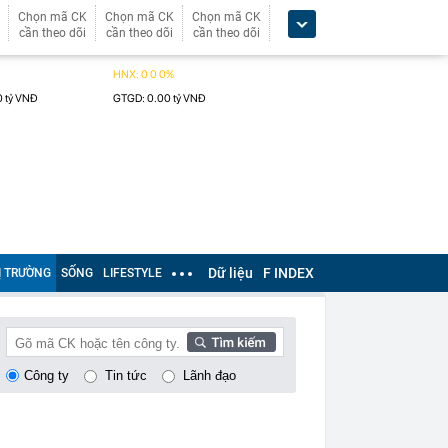
Chọn mã CK
Chọn mã CK
Chọn mã CK
cần theo dõi
cần theo dõi
cần theo dõi
Dữ liệu
F INDEX
Ị TRƯỜNG
SỐNG
LIFESTYLE
Công ty
Tin tức
Lãnh đạo