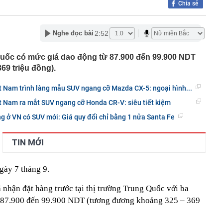
Chia sẻ
ọc tập này, chỉ PHÍ TIỀN mà không dùng đến!
lập kỷ lục thế giới khi đứng trên cánh máy bay giữa
2:52
Nghe đọc bài
n của Nguyễn Minh Hiền SN 1992, liên hệ công an gấp
 tử”, “công chúa” ngồi ghế nóng doanh nghiệp gia đình:
Quốc có mức giá dao động từ 87.900 đến 99.900 NDT
 hào quang
9 triệu đồng).
inh giao dịch chuyển khoản 747.500.000 đồng giữa
hương Hoa và Trần Văn Phúc: 1 người được mời đến
iệt Nam trình làng mẫu SUV ngang cỡ Mazda CX-5: ngoại hình...
 việc
hất nhì Việt Nam U45 đi khắp thế gian, đến Tây Tạng
Việt Nam ra mắt SUV ngang cỡ Honda CR-V: siêu tiết kiệm
iều
ếng ở VN có SUV mới: Giá quy đổi chỉ bằng 1 nửa Santa Fe
n hàng lại có hình chữ nhật bo tròn 4 góc?
, cây cảnh trăm tỷ: Có dấu hiệu rửa tiền không?
TIN MỚI
 không có cuộc đàm phán nào với Mỹ
gày 7 tháng 9.
nhận đặt hàng trước tại thị trường Trung Quốc với ba
ừ 87.900 đến 99.900 NDT (tương đương khoảng 325 – 369