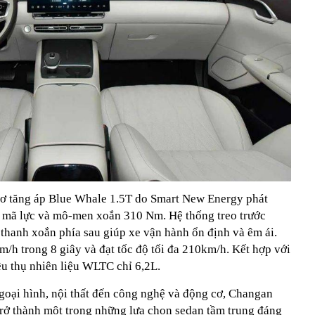
cơ tăng áp Blue Whale 1.5T do Smart New Energy phát
92 mã lực và mô-men xoắn 310 Nm. Hệ thống treo trước
hanh xoắn phía sau giúp xe vận hành ổn định và êm ái.
km/h trong 8 giây và đạt tốc độ tối đa 210km/h. Kết hợp với
êu thụ nhiên liệu WLTC chỉ 6,2L.
ngoại hình, nội thất đến công nghệ và động cơ, Changan
rở thành một trong những lựa chọn sedan tầm trung đáng