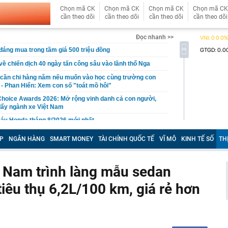
Chọn mã CK
Chọn mã CK
Chọn mã CK
Chọn mã CK
cần theo dõi
cần theo dõi
cần theo dõi
cần theo dõi
Đọc nhanh >>
đáng mua trong tầm giá 500 triệu đồng
 về chiến dịch 40 ngày tấn công sâu vào lãnh thổ Nga
n cần chi hàng năm nếu muốn vào học cùng trường con
i - Phan Hiển: Xem con số "toát mồ hôi"
hoice Awards 2026: Mở rộng vinh danh cả con người,
đẩy ngành xe Việt Nam
máy Honda tháng 8/2026 mới nhất
 bắt tạm giam Nguyễn Minh Hiền SN 1992 liên quan hơn 1
P
NGÂN HÀNG
SMART MONEY
TÀI CHÍNH QUỐC TẾ
VĨ MÔ
KINH TẾ SỐ
TH
 gương mặt đẹp nhất giới giải trí Trung Quốc
iệt Nam trình làng mẫu sedan
ễn Dương Kiều Vy lĩnh án
 Max đang có giá thấp nhất từ trước đến nay
iêu thụ 6,2L/100 km, giá rẻ hơn
"bay" lên không trung khiến nhiều người thót tim
 đi cầu khỉ miền Tây, dân mạng nín thở vì hồi hộp
thành phụ huynh có con sắp vào lớp 1: Đừng mua các