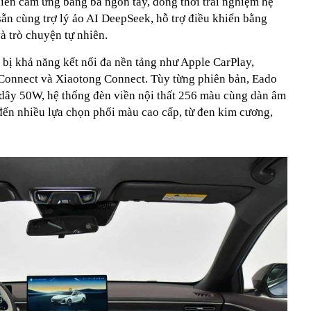
hiển cảm ứng bằng ba ngón tay, đồng thời trải nghiệm hệ
ẵn cùng trợ lý ảo AI DeepSeek, hỗ trợ điều khiển bằng
à trò chuyện tự nhiên.
bị khả năng kết nối đa nền tảng như Apple CarPlay,
Connect và Xiaotong Connect. Tùy từng phiên bản, Eado
dây 50W, hệ thống đèn viền nội thất 256 màu cùng dàn âm
đến nhiều lựa chọn phối màu cao cấp, từ đen kim cương,