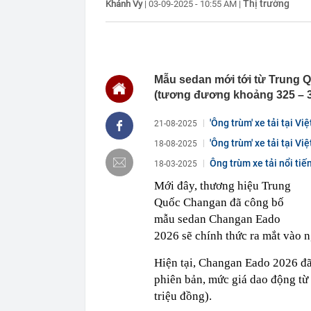
Thị trường
Khánh Vy
|
03-09-2025 - 10:55 AM
|
món đồ dụng h
20:08
Cụ bà 97 tuổi 
không trung
20:05
Ai là nạn nhâ
19:59
Thế hệ “hoàng
Mẫu sedan mới tới từ Trung 
Đằng sau ánh
(tương đương khoảng 325 – 36
19:56
Công an xác m
Nguyễn Thị P
'Ông trùm' xe tải tại V
ngân hàng làm
21-08-2025
19:50
Hoa hậu đẹp n
'Ông trùm' xe tải tại 
18-08-2025
nhận ra một đ
xăng...
Ông trùm xe tải nổi ti
18-03-2025
19:46
Vì sao thẻ ngâ
Mới đây, thương hiệu Trung
19:41
Lan ‘đột biến’
Quốc Changan đã công bố
19:36
Iran tuyên bố
mẫu sedan Changan Eado
2026 sẽ chính thức ra mắt vào n
Hiện tại, Changan Eado 2026 đã 
phiên bản, mức giá dao động t
triệu đồng).