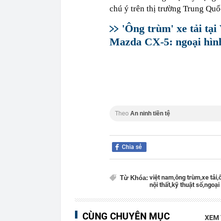
chú ý trên thị trường Trung Quố
'Ông trùm' xe tải tạ
Mazda CX-5: ngoại hình
Theo
An ninh tiền tệ
Chia sẻ
việt nam,
ông trùm,
xe tải,
Từ Khóa:
nội thất,
kỹ thuật số,
ngoại 
CÙNG CHUYÊN MỤC
XEM