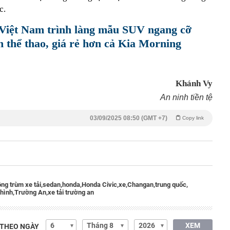
c.
i Việt Nam trình làng mẫu SUV ngang cỡ
 thể thao, giá rẻ hơn cả Kia Morning
Khánh Vy
An ninh tiền tệ
03/09/2025 08:50 (GMT +7)
Copy link
ông trùm xe tải,
sedan,
honda,
Honda Civic,
xe,
Changan,
trung quốc,
hình,
Trường An,
xe tải trường an
XEM
 THEO NGÀY