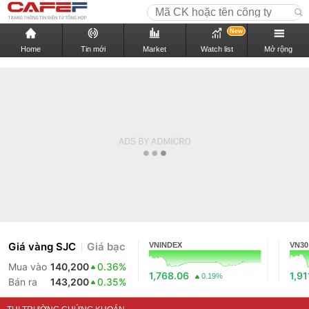
New
Home
Tin mới
Market
Watch list
Mở rộng
Giá vàng SJC
Giá bạc
VNINDEX
VN30
Mua vào
140,200
0.36%
1,768.06
1,91
0.19%
Bán ra
143,200
0.35%