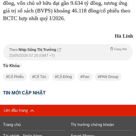
đồng, vốn chủ sở hữu đạt gần 9.634 tỷ đồng, tương ứng
giá trị sổ sách (BVPS) khoảng 46.118 đồng/cổ phiếu theo
BCTC hợp nhất quý I/2026.
Hà Linh
Copy link
Theo
Nhịp Sống Thị Trường
15/05/2026 07:20 (GMT +7)
Từ Khóa:
Cổ Phiếu
Cổ Tức
Cổ Đông
Pan
PAN Group
TIN MỚI CẬP NHẬT
Lên đầu trang
Trang chủ
Thị trường chứng khoán
Tài chính - Ngân hàng
Smart Money