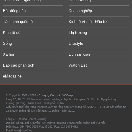
Bất động sản
Doanh nghiệp
Tài chính quốc tế
Kinh tế vĩ mô - Đầu tư
Kinh tế số
Thị trường
Sống
Lifestyle
Xã hội
Lịch sự kiện
Báo cáo phân tích
Watch List
eMagazine
© Copyright 2007 - 2026 -
Công ty Cổ phần VCCorp.
Tầng 17, 19, 20, 21 Toà nhà Center Building - Hapulico Complex, Số 01, phố Nguyễn Huy
Tưởng, phường Thanh Xuân, thành phố Hà Nội
Giấy phép thiết lập trang thông tin điện tử tổng hợp trên mạng số 2216/GP-TTĐT do Sở Thông tin
và Truyền thông Hà Nội cấp ngày 10 tháng 4 năm 2019.
Tầng 21, tòa nhà Center Building.
Địa chỉ: Số 01, phố Nguyễn Huy Tưởng, phường Thanh Xuân, thành phố Hà Nội
Điện thoại: 024 7309 5555 Máy lẻ 292. Fax: 024-39744082
Email: info@cafef.vn