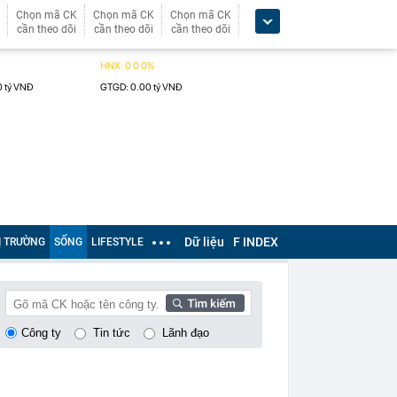
Chọn mã CK
Chọn mã CK
Chọn mã CK
cần theo dõi
cần theo dõi
cần theo dõi
Dữ liệu
F INDEX
Ị TRƯỜNG
SỐNG
LIFESTYLE
Công ty
Tin tức
Lãnh đạo