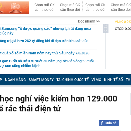
Chọn mã CK
Chọn mã CK
Chọn mã CK
Chọn mã CK
cần theo dõi
cần theo dõi
cần theo dõi
cần theo dõi
Đọc nhanh >>
i Samsung "ít được quảng cáo" nhưng lại rất đáng mua
t lúc này
àng trị giá hơn 262 tỷ đồng khi đi dạo trên khu đất của
t quả xổ số miền Nam hôm nay thứ Sáu ngày 7/8/2026
 gan B rồi bỏ điều trị suốt 20 năm, người đàn ông 53 tuổi
 vợ con cũng nhiễm bệnh
àu omega-3 bậc nhất
P
NGÂN HÀNG
SMART MONEY
TÀI CHÍNH QUỐC TẾ
VĨ MÔ
KINH TẾ SỐ
TH
i nhận ra: Càng tiết kiệm càng tốt là lời khuyên dễ khiến
ên trả giá
 cao, doanh nghiệp gửi nhà băng hàng nghìn tỷ đồng
i học nghỉ việc kiếm hơn 129.000
ốc Bắc - Nam đạt hơn 1.300 tỷ đồng
 rác thải điện tử
g thân thầy bói Phan Thị Thu Trang SN 1989
ng tiết Lập thu 2026?
Chia sẻ
ấu cơm cần bỏ ngay