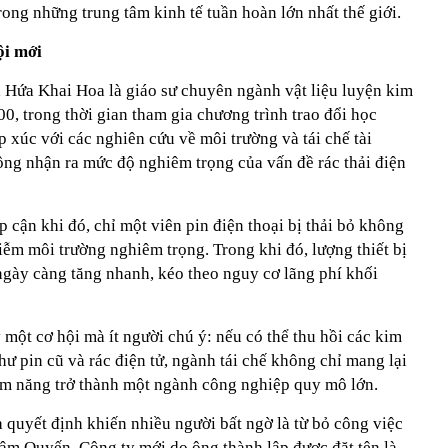
ong những trung tâm kinh tế tuần hoàn lớn nhất thế giới.
ội mới
, Hứa Khai Hoa là giáo sư chuyên ngành vật liệu luyện kim
, trong thời gian tham gia chương trình trao đổi học
p xúc với các nghiên cứu về môi trường và tái chế tài
ông nhận ra mức độ nghiêm trọng của vấn đề rác thải điện
 cận khi đó, chỉ một viên pin điện thoại bị thải bỏ không
ễm môi trường nghiêm trọng. Trong khi đó, lượng thiết bị
u ngày càng tăng nhanh, kéo theo nguy cơ lãng phí khối
một cơ hội mà ít người chú ý: nếu có thể thu hồi các kim
 như pin cũ và rác điện tử, ngành tái chế không chỉ mang lại
iềm năng trở thành một ngành công nghiệp quy mô lớn.
quyết định khiến nhiều người bất ngờ là từ bỏ công việc
hâm Quyến. Công ty mới do ông thành lập được đặt tên là