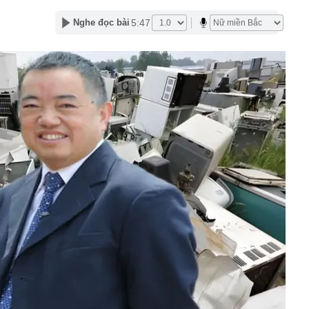
gặp khó khăn gì khi bán hàng trên sàn thương mại điện
5:47
Nghe đọc bài
ị khởi công nhiều dự án dịp Quốc khánh 2/9
tác đồng loạt ra quân, kiểm tra 98 công nhân tại 3 xã
30% thuế cho hộ kinh doanh, doanh nghiệp có doanh thu
g
ỏi vàng trị giá 29 tỷ đồng buôn lậu qua biên giới bằng xe
- 5/8, sân bay Tân Sơn Nhất ghi nhận một máy bay lạ cất
thép sâu 136 mét giữa biển, hoàn thành công trình cao
110 tầng chưa từng có trên thế giới
g Hà dần lộ diện giữa sông Hồng
30% thuế cho hộ kinh doanh, doanh nghiệp thu dưới 10