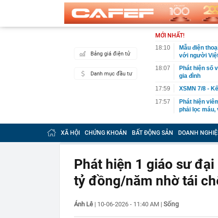
MỚI NHẤT!
18:10
Mẫu điện thoạ
Bảng giá điện tử
với người Việ
18:07
Phát hiện số v
Danh mục đầu tư
gia đình
17:59
XSMN 7/8 - Kế
17:57
Phát hiện viêm
phải lọc máu,
17:52
9 loại rau gi
XÃ HỘI
CHỨNG KHOÁN
BẤT ĐỘNG SẢN
DOANH NGHIỆ
17:48
45 tuổi tôi mớ
người trung ni
17:46
Lãi suất tăng
Phát hiện 1 giáo sư đạ
17:33
Thu phí cao t
tỷ đồng/năm nhờ tái chế
17:26
Tuyên án chun
17:22
Nên làm gì tro
Sống
Ánh Lê
|
10-06-2026 - 11:40 AM
|
17:15
4 thói quen n