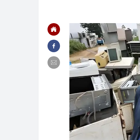
17:12
Các chủ shop 
tử?
17:03
TPHCM chuẩn b
16:59
Nhiều tổ công 
16:46
Đề xuất giảm 
đến 10 tỷ đồn
16:42
Tịch thu 39 th
máy
16:42
2 ngày trước 
cánh
16:40
Cắm loạt cọc 
bằng tòa nhà 
16:38
9 trụ cầu Hồn
16:32
Đề xuất giảm 
tỷ đồng