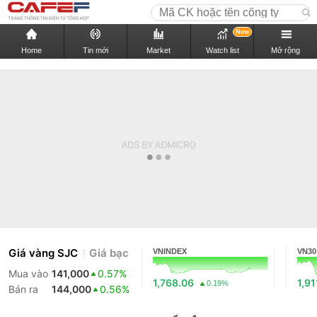
New
Home
Tin mới
Market
Watch list
Mở rộng
Giá vàng SJC
Giá bạc
VNINDEX
VN30
Mua vào
141,000
0.57%
1,768.06
1,91
0.19%
Bán ra
144,000
0.56%