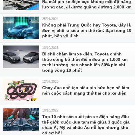
Ra mắt pin xe điện cực khủng mật độ năng
lượng cao, đi được quãng đường 2.000 km
25/01/2024
Không phải Trung Quốc hay Toyota, đây là
đơn vị chế ra siêu pin thể rắn: Sạc trong 10
phút, bền vô địch
13/10/2023
Bị chê chậm làm xe điện, Toyota chính
thức công bố thời điểm đưa pin 1.000 km
ra thị trường, sạc nhanh lên 80% pin chỉ
trong vòng 10 phút
12/09/2023
Chạy đua chế tạo siêu pin hứa hẹn sẽ làm
nên cuộc cách mạng thứ hai cho xe điện
10/10/2022
Top 10 nhà sản xuất pin xe điện hàng đầu
thế giới: cuộc đua tam mã giữa 3 quốc gia
châu Á; Mỹ và châu Âu nỗ lực nhưng khó
có cơ hội