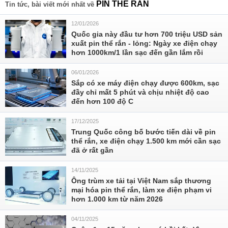
PIN THỂ RẮN
Tin tức, bài viết mới nhất về
12/01/2026
Quốc gia này đầu tư hơn 700 triệu USD sản
xuất pin thể rắn - lỏng: Ngày xe điện chạy
hơn 1000km/1 lần sạc đến gần lắm rồi
06/01/2026
Sắp có xe máy điện chạy được 600km, sạc
đầy chỉ mất 5 phút và chịu nhiệt độ cao
đến hơn 100 độ C
17/12/2025
Trung Quốc công bố bước tiến dài về pin
thể rắn, xe điện chạy 1.500 km mới cần sạc
đã ở rất gần
14/11/2025
Ông trùm xe tải tại Việt Nam sắp thương
mại hóa pin thể rắn, làm xe điện phạm vi
hơn 1.000 km từ năm 2026
04/11/2025