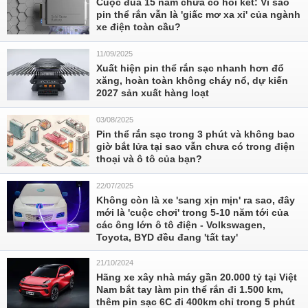
Cuộc đua 15 năm chưa có hồi kết: Vì sao
pin thể rắn vẫn là 'giấc mơ xa xỉ' của ngành
xe điện toàn cầu?
11/09/2025
Xuất hiện pin thể rắn sạc nhanh hơn đổ
xăng, hoàn toàn không cháy nổ, dự kiến
2027 sản xuất hàng loạt
03/08/2025
Pin thể rắn sạc trong 3 phút và không bao
giờ bắt lửa tại sao vẫn chưa có trong điện
thoại và ô tô của bạn?
22/07/2025
Không còn là xe 'sang xịn mịn' ra sao, đây
mới là 'cuộc chơi' trong 5-10 năm tới của
các ông lớn ô tô điện - Volkswagen,
Toyota, BYD đều đang 'tất tay'
21/10/2024
Hãng xe xây nhà máy gần 20.000 tỷ tại Việt
Nam bắt tay làm pin thể rắn đi 1.500 km,
thêm pin sạc 6C đi 400km chỉ trong 5 phút