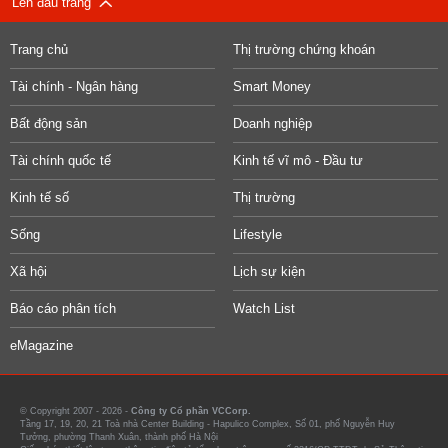
Lên đầu trang
Trang chủ
Thị trường chứng khoán
Tài chính - Ngân hàng
Smart Money
Bất động sản
Doanh nghiệp
Tài chính quốc tế
Kinh tế vĩ mô - Đầu tư
Kinh tế số
Thị trường
Sống
Lifestyle
Xã hội
Lịch sự kiện
Báo cáo phân tích
Watch List
eMagazine
© Copyright 2007 - 2026 -
Công ty Cổ phần VCCorp.
Tầng 17, 19, 20, 21 Toà nhà Center Building - Hapulico Complex, Số 01, phố Nguyễn Huy
Tưởng, phường Thanh Xuân, thành phố Hà Nội