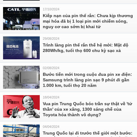
17/10/2024
Kiếp nạn của pin thể rắn: Chưa kịp thương
mại hóa đã bị 1 loại pin mới chiếm sóng,
nguy cơ cao sớm bị khai tử
29/08/2024
Trình làng pin thể rắn thế hệ mới: Mật độ
280Wh/kg, tuổi thọ 600 chu kỳ sạc xả
02/08/2024
Bước tiến mới trong cuộc đua pin xe điện:
Samsung trình làng pin sạc 9 phút đi gần
1.000 km, tuổi thọ 20 năm
18/04/2024
Vua pin Trung Quốc bóc trần sự thật về 'tử
thần' của xe xăng, 1300 sáng chế của
Toyota hóa thành vô dụng?
04/04/2024
Trung Quốc lại đi trước thế giới một bước: