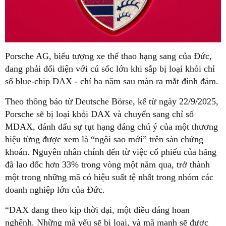
Porsche AG, biểu tượng xe thể thao hạng sang của Đức,
đang phải đối diện với cú sốc lớn khi sắp bị loại khỏi chỉ
số blue-chip DAX - chỉ ba năm sau màn ra mắt đình đám.
Theo thông báo từ Deutsche Börse, kể từ ngày 22/9/2025,
Porsche sẽ bị loại khỏi DAX và chuyển sang chỉ số
MDAX, đánh dấu sự tụt hạng đáng chú ý của một thương
hiệu từng được xem là “ngôi sao mới” trên sàn chứng
khoán. Nguyên nhân chính đến từ việc cổ phiếu của hãng
đã lao dốc hơn 33% trong vòng một năm qua, trở thành
một trong những mã có hiệu suất tệ nhất trong nhóm các
doanh nghiệp lớn của Đức.
“DAX đang theo kịp thời đại, một điều đáng hoan
nghênh. Những mã yếu sẽ bị loại, và mã mạnh sẽ được