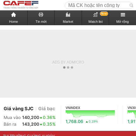
New
Home
Tin mới
Market
Watch list
Mở rộng
Giá vàng SJC
Giá bạc
VNINDEX
VN30
Mua vào
140,200
0.36%
1,768.06
1,91
0.19%
Bán ra
143,200
0.35%