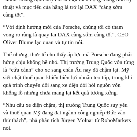
thuật và mục tiêu của hãng là trở lại DAX “càng sớm
càng tốt”.
“Với định hướng mới của Porsche, chúng tôi có tham
vọng rõ ràng là quay lại DAX càng sớm càng tốt”, CEO
Oliver Blume lạc quan và tự tin nói.
Thế nhưng, thực tế cho thấy áp lực mà Porsche đang phải
hứng chịu không hề nhỏ. Thị trường Trung Quốc vốn từng
là “cứu cánh” cho xe sang châu Âu nay đã chậm lại. Mỹ
siết chặt thuế quan khiến biên lợi nhuận teo tóp, trong khi
quá trình chuyển đổi sang xe điện đòi hỏi nguồn vốn
khổng lồ nhưng chưa mang lại kết quả tương xứng.
“Nhu cầu xe điện chậm, thị trường Trung Quốc suy yếu
và thuế quan Mỹ đang đặt ngành công nghiệp Đức vào
thử thách”, nhà phân tích Jürgen Molnar từ RoboMarkets
nói.