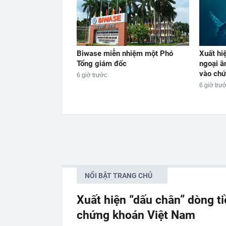
Biwase miễn nhiệm một Phó
Xuất hi
Tổng giám đốc
ngoại â
vào chứ
6 giờ trước
6 giờ trư
NỔI BẬT TRANG CHỦ
Xuất hiện “dấu chân” dòng t
chứng khoán Việt Nam