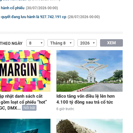
 hành cổ phiếu
(30/07/2026 00:00)
 quyết đang lưu hành là 927.742.191 cp
(28/07/2026 00:00)
XEM
 THEO NGÀY
p nhật danh sách cắt
Idico tăng vốn điều lệ lên hơn
 gồm loạt cổ phiếu “hot”
4.100 tỷ đồng sau trả cổ tức
GC, DMX...
Nổi bật
6 giờ trước