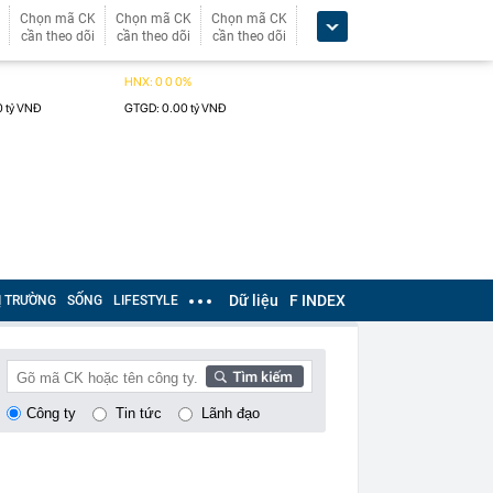
Chọn mã CK
Chọn mã CK
Chọn mã CK
cần theo dõi
cần theo dõi
cần theo dõi
Dữ liệu
F INDEX
Ị TRƯỜNG
SỐNG
LIFESTYLE
Công ty
Tin tức
Lãnh đạo