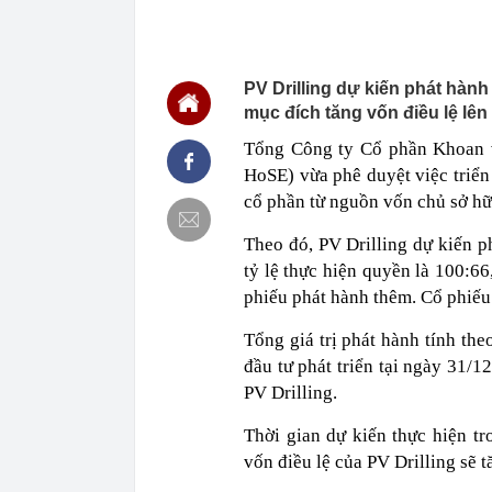
09:59
Bên trong khu
Georgina: Giá
cực
PV Drilling dự kiến phát hàn
09:53
Mỹ vừa có độn
thông lệ hàng
mục đích tăng vốn điều lệ lên
09:52
Ra lệnh bắt k
Tổng Công ty Cổ phần Khoan 
09:50
Kho bạc theo d
HoSE) vừa phê duyệt việc triển
09:50
Chủ đầu tư chư
cổ phần từ nguồn vốn chủ sở hữ
09:48
Vì sao nhiều g
Theo đó, PV Drilling dự kiến p
Mỗi lần kéo g
tỷ lệ thực hiện quyền là 100:6
09:48
Diễn viên Việt
giờ được đề c
phiếu phát hành thêm. Cổ phiế
09:47
Tiến sĩ Việt 
AI", từng là m
Tổng giá trị phát hành tính th
đầu tư phát triển tại ngày 31/1
09:46
Công an thông
chuyển khoản
PV Drilling.
09:45
Go-Live Workd
nên chuẩn mự
Thời gian dự kiến thực hiện tr
vốn điều lệ của PV Drilling sẽ 