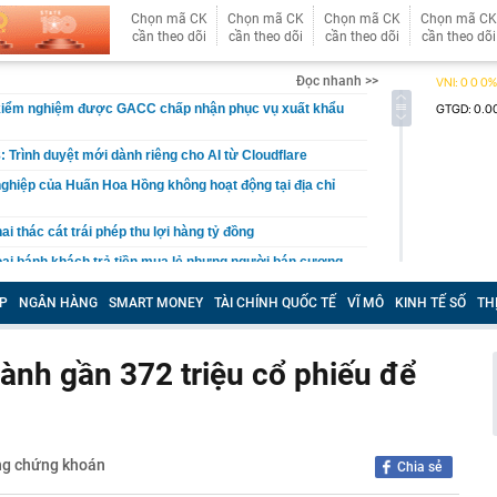
Chọn mã CK
Chọn mã CK
Chọn mã CK
Chọn mã CK
cần theo dõi
cần theo dõi
cần theo dõi
cần theo dõi
Đọc nhanh >>
kiểm nghiệm được GACC chấp nhận phục vụ xuất khẩu
: Trình duyệt mới dành riêng cho AI từ Cloudflare
ghiệp của Huấn Hoa Hồng không hoạt động tại địa chỉ
i thác cát trái phép thu lợi hàng tỷ đồng
oại bánh khách trả tiền mua lẻ nhưng người bán cương
 lý do nằm ngay trong cái tên
P
NGÂN HÀNG
SMART MONEY
TÀI CHÍNH QUỐC TẾ
VĨ MÔ
KINH TẾ SỐ
TH
t tâm đóng điện 14 dự án khu vực phía nam trong 5
ăm
căn nhà, cặp vợ chồng bất ngờ đào trúng kho báu
hành gần 372 triệu cổ phiếu để
 đời hơn 300 năm, được đấu giá gần 27 tỷ đồng
đến 200 triệu đồng nếu người dùng tài khoản ngân hàng
u
ền Tây sông nước", cô nàng Á Khôi khiến tất cả mê mẩn
ng chứng khoán
trong trẻo
Chia sẻ
 làm vỡ hộp giấy, khách sạn đòi đền 3,3 triệu đồng