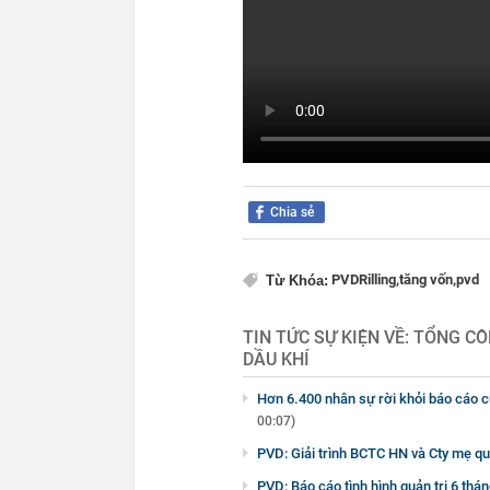
Chia sẻ
PVDRilling,
tăng vốn,
pvd
Từ Khóa:
TIN TỨC SỰ KIỆN VỀ:
TỔNG CÔ
DẦU KHÍ
Hơn 6.400 nhân sự rời khỏi báo cáo 
00:07)
PVD: Giải trình BCTC HN và Cty mẹ q
PVD: Báo cáo tình hình quản trị 6 th