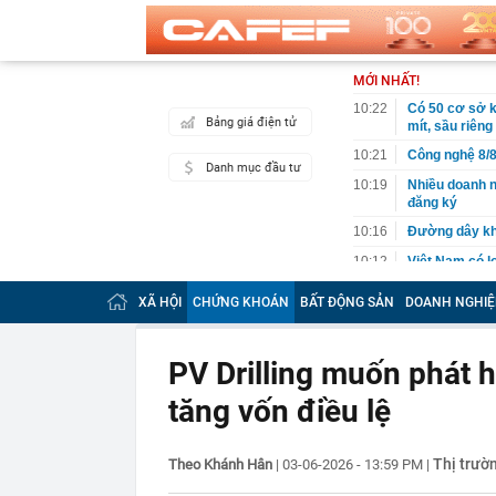
MỚI NHẤT!
10:22
Có 50 cơ sở 
Bảng giá điện tử
mít, sầu riêng
10:21
Công nghệ 8/8
Danh mục đầu tư
10:19
Nhiều doanh n
đăng ký
10:16
Đường dây kha
10:12
Việt Nam có l
quyết từ chối,
XÃ HỘI
CHỨNG KHOÁN
BẤT ĐỘNG SẢN
DOANH NGHIỆ
10:10
Dồn lực, quyế
tháng cuối n
10:05
Thay sàn bếp 
PV Drilling muốn phát 
'khủng': Tuổi
tăng vốn điều lệ
10:05
Mức phạt lên 
có hành vi sa
10:02
Bắt trend "mi
Thị trườ
Theo Khánh Hân
|
03-06-2026 - 13:59 PM
|
với nhan sắc 
10:00
Bé trai 1 tuổi