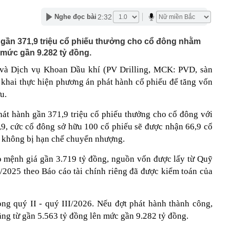
 nghỉ dưỡng sang trọng nơi tổ chức hôn lễ của Ronaldo -
2:32
Nghe đọc bài
 gần 40 triệu đồng/đêm, có quản gia riêng và hồ bơi vô
h gần 371,9 triệu cổ phiếu thưởng cho cổ đông nhằm
g thái không ngờ với nền kinh tế 23.000 tỷ USD, phá vỡ
 chục năm
 mức gần 9.282 tỷ đồng.
hẩn cấp bảo mẫu Triệu Thị Tâm SN 1971
và Dịch vụ Khoan Dầu khí (PV Drilling, MCK: PVD, sàn
õi sát tiến độ giải ngân vốn đầu tư công
 khai thực hiện phương án phát hành cổ phiếu để tăng vốn
a thực hiện nghĩa vụ tài chính, cư dân bị 'treo' sổ hồng
u.
ia đình nhỏ vài giọt tinh dầu vào lõi cuộn giấy vệ sinh?
hát hành gần 371,9 triệu cổ phiếu thưởng cho cổ đông với
iấy mới thấy tác dụng
6,9, cức cổ đông sở hữu 100 cổ phiếu sẽ được nhận 66,9 cổ
 từ chối Trấn Thành đóng phim khác ai ngờ nổi tiếng hơn,
ử đẹp nhất thế giới
u không bị hạn chế chuyển nhượng.
vừa rời Google để mở startup: Được mệnh danh "quái kiệt
ột trong 35 nhà phát minh xuất sắc nhất thế giới
eo mệnh giá gần 3.719 tỷ đồng, nguồn vốn được lấy từ Quỹ
2/2025 theo Báo cáo tài chính riêng đã được kiểm toán của
 báo khẩn đến người dùng VNeID thực hiện giao dịch
 sau
ay “thần tốc” tại Coteccons trong 4 tháng: VSOL tạo
c mới như thế nào?
ong quý II - quý III/2026. Nếu đợt phát hành thành công,
tăng từ gần 5.563 tỷ đồng lên mức gần 9.282 tỷ đồng.