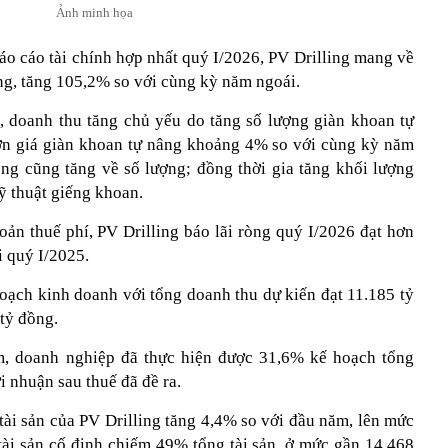
Ảnh minh họa
áo cáo tài chính hợp nhất quý I/2026, PV Drilling mang về
ng, tăng 105,2% so với cùng kỳ năm ngoái.
g, doanh thu tăng chủ yếu do tăng số lượng giàn khoan tự
ơn giá giàn khoan tự nâng khoảng 4% so với cùng kỳ năm
ng cũng tăng về số lượng; đồng thời gia tăng khối lượng
ỹ thuật giếng khoan.
oản thuế phí, PV Drilling báo lãi ròng quý I/2026 đạt hơn
i quý I/2025.
oạch kinh doanh với tổng doanh thu dự kiến đạt 11.185 tỷ
tỷ đồng.
m, doanh nghiệp đã thực hiện được 31,6% kế hoạch tổng
 nhuận sau thuế đã đề ra.
tài sản của PV Drilling tăng 4,4% so với đầu năm, lên mức
tài sản cố định chiếm 49% tổng tài sản, ở mức gần 14.468