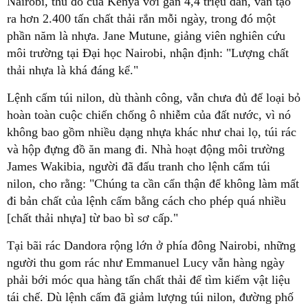
Nairobi, thủ đô của Kenya với gần 4,4 triệu dân, vẫn tạo
ra hơn 2.400 tấn chất thải rắn mỗi ngày, trong đó một
phần năm là nhựa. Jane Mutune, giảng viên nghiên cứu
môi trường tại Đại học Nairobi, nhận định: "Lượng chất
thải nhựa là khá đáng kể."
Lệnh cấm túi nilon, dù thành công, vẫn chưa đủ để loại bỏ
hoàn toàn cuộc chiến chống ô nhiễm của đất nước, vì nó
không bao gồm nhiều dạng nhựa khác như chai lọ, túi rác
và hộp đựng đồ ăn mang đi. Nhà hoạt động môi trường
James Wakibia, người đã đấu tranh cho lệnh cấm túi
nilon, cho rằng: "Chúng ta cần cẩn thận để không làm mất
đi bản chất của lệnh cấm bằng cách cho phép quá nhiều
[chất thải nhựa] từ bao bì sơ cấp."
Tại bãi rác Dandora rộng lớn ở phía đông Nairobi, những
người thu gom rác như Emmanuel Lucy vẫn hàng ngày
phải bới móc qua hàng tấn chất thải để tìm kiếm vật liệu
tái chế. Dù lệnh cấm đã giảm lượng túi nilon, đường phố