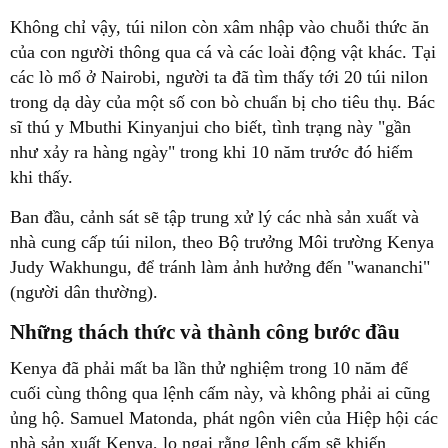
Không chỉ vậy, túi nilon còn xâm nhập vào chuỗi thức ăn
của con người thông qua cá và các loài động vật khác. Tại
các lò mổ ở Nairobi, người ta đã tìm thấy tới 20 túi nilon
trong dạ dày của một số con bò chuẩn bị cho tiêu thụ. Bác
sĩ thú y Mbuthi Kinyanjui cho biết, tình trạng này "gần
như xảy ra hàng ngày" trong khi 10 năm trước đó hiếm
khi thấy.
Ban đầu, cảnh sát sẽ tập trung xử lý các nhà sản xuất và
nhà cung cấp túi nilon, theo Bộ trưởng Môi trường Kenya
Judy Wakhungu, để tránh làm ảnh hưởng đến "wananchi"
(người dân thường).
Những thách thức và thành công bước đầu
Kenya đã phải mất ba lần thử nghiệm trong 10 năm để
cuối cùng thông qua lệnh cấm này, và không phải ai cũng
ủng hộ. Samuel Matonda, phát ngôn viên của Hiệp hội các
nhà sản xuất Kenya, lo ngại rằng lệnh cấm sẽ khiến