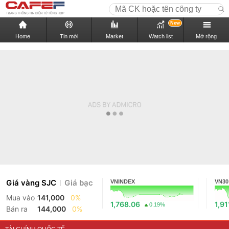
New
Home
Tin mới
Market
Watch list
Mở rộng
Giá vàng SJC
Giá bạc
VNINDEX
VN30
Mua vào
141,000
0%
1,768.06
1,91
0.19%
Bán ra
144,000
0%