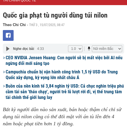
TÀI CHÍNH QUỐC TẾ
Quốc gia phạt tù người dùng túi nilon
THỨ 3 , 15/07/2025, 08:47
Theo Chi Chi
-
Nghe đọc bài
4:33
CEO NVIDIA Jensen Huang: Con người sẽ bị mất việc bởi AI nếu
ngừng đổi mới sáng tạo
Campuchia chuẩn bị vận hành công trình 1,5 tỷ USD do Trung
Quốc xây dựng, kỳ vọng lớn nhất châu Á
Buồn của nền kinh tế 3,84 nghìn tỷ USD: Cả chục nghìn triệu phú
cầm tài sản 'tháo chạy', người trẻ lũ lượt rời đi, vị thế trung tâm
tài chính thế giới lung lay
Bất kỳ người dân nào sản xuất, bán hoặc thậm chí chỉ sử
dụng túi nilon cũng có thể đối mặt với án tù lên đến 4
năm hoặc phạt tiền hơn 1 tỷ đồng.