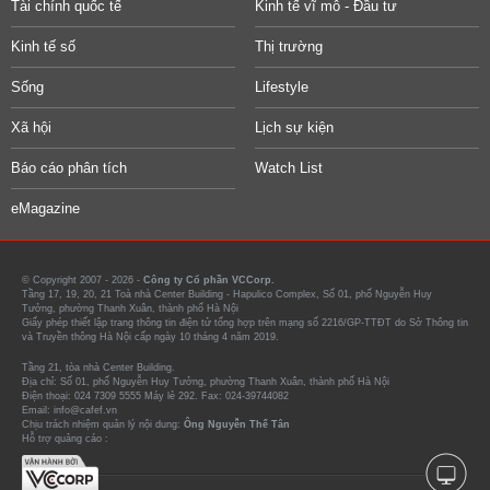
Tài chính quốc tế
Kinh tế vĩ mô - Đầu tư
Kinh tế số
Thị trường
Sống
Lifestyle
Xã hội
Lịch sự kiện
Báo cáo phân tích
Watch List
eMagazine
© Copyright 2007 - 2026 -
Công ty Cổ phần VCCorp.
Tầng 17, 19, 20, 21 Toà nhà Center Building - Hapulico Complex, Số 01, phố Nguyễn Huy
Tưởng, phường Thanh Xuân, thành phố Hà Nội
Giấy phép thiết lập trang thông tin điện tử tổng hợp trên mạng số 2216/GP-TTĐT do Sở Thông tin
và Truyền thông Hà Nội cấp ngày 10 tháng 4 năm 2019.
Tầng 21, tòa nhà Center Building.
Địa chỉ: Số 01, phố Nguyễn Huy Tưởng, phường Thanh Xuân, thành phố Hà Nội
Điện thoại: 024 7309 5555 Máy lẻ 292. Fax: 024-39744082
Email: info@cafef.vn
Chịu trách nhiệm quản lý nội dung:
Ông Nguyễn Thế Tân
Hỗ trợ quảng cáo :