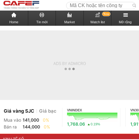
New
Home
Tin mới
Market
Watch list
Mở rộng
Giá vàng SJC
Giá bạc
VNINDEX
VN30
Mua vào
141,000
0%
1,768.06
1,91
0.19%
Bán ra
144,000
0%