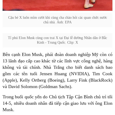
Cậu bé X luôn mỉm cười khi cùng cha chào hỏi các quan chức nước
chủ nhà. Ảnh: EPA
Tỉ phú Elon Musk cùng con trai X tại Đại lễ đường Nhân dân ở Bắc
Kinh - Trung Quốc. Clip: X
Bên cạnh Elon Musk, phái đoàn doanh nghiệp Mỹ còn có
13 lãnh đạo cấp cao khác từ các lĩnh vực công nghệ, hàng
không và tài chính. Nhà Trắng cho biết danh sách bao
gồm các tên tuổi Jensen Huang (NVIDIA), Tim Cook
(Apple), Kelly Ortberg (Boeing), Larry Fink (BlackRock)
và David Solomon (Goldman Sachs).
Trong buổi quốc yến do Chủ tịch Tập Cận Bình chủ trì tối
14-5, nhiều doanh nhân đã tiếp cận giao lưu với ông Elon
Musk.