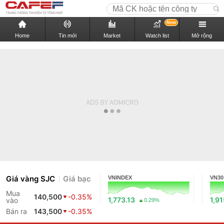
New
Home
Tin mới
Market
Watch list
Mở rộng
Giá vàng SJC
Giá bạc
VNINDEX
VN30
Mua
140,500
-0.35%
1,773.13
1,91
vào
0.29%
Bán ra
143,500
-0.35%