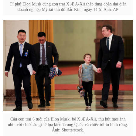
Tỉ phú Elon Musk cùng con trai X Æ A-Xii tháp tùng đoàn đại diện
doanh nghiệp Mỹ tại thủ đô Bắc Kinh ngày 14-5. Ảnh: AP
Cậu con trai 6 tuổi của Elon Musk, bé X Æ A-Xii, thu hút mọi ánh
nhìn với chiếc áo gi-lê lụa kiểu Trung Quốc và chiếc túi in hình rồng.
Ảnh: Shutterstock.