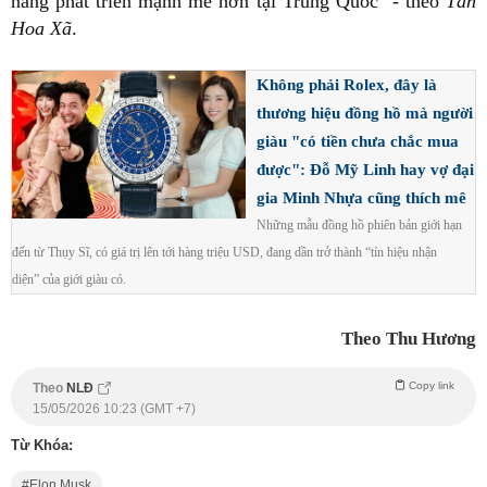
năng phát triển mạnh mẽ hơn tại Trung Quốc" - theo
Tân
Hoa Xã
.
Không phải Rolex, đây là
thương hiệu đồng hồ mà người
giàu "có tiền chưa chắc mua
được": Đỗ Mỹ Linh hay vợ đại
gia Minh Nhựa cũng thích mê
Những mẫu đồng hồ phiên bản giới hạn
đến từ Thụy Sĩ, có giá trị lên tới hàng triệu USD, đang dần trở thành “tín hiệu nhận
diện” của giới giàu có.
Theo Thu Hương
Copy link
Theo
NLĐ
15/05/2026 10:23 (GMT +7)
Từ Khóa:
Elon Musk