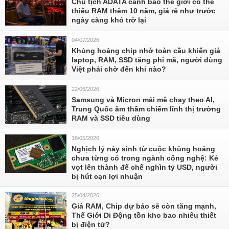
Chủ tịch ADATA cảnh báo thế giới có thể
thiếu RAM thêm 10 năm, giá rẻ như trước
ngày càng khó trở lại
04/07/2026
Khủng hoảng chip nhớ toàn cầu khiến giá
laptop, RAM, SSD tăng phi mã, người dùng
Việt phải chờ đến khi nào?
22/06/2026
Samsung và Micron mải mê chạy theo AI,
Trung Quốc âm thầm chiếm lĩnh thị trường
RAM và SSD tiêu dùng
18/05/2026
Nghịch lý nảy sinh từ cuộc khủng hoảng
chưa từng có trong ngành công nghệ: Kẻ
vọt lên thành đế chế nghìn tỷ USD, người
bị hút cạn lợi nhuận
25/04/2026
Giá RAM, Chip dự báo sẽ còn tăng mạnh,
Thế Giới Di Động tồn kho bao nhiêu thiết
bị điện tử?