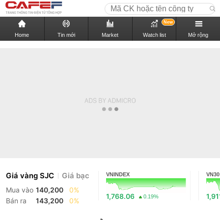
New
Home
Tin mới
Market
Watch list
Mở rộng
Giá vàng SJC
Giá bạc
VNINDEX
VN30
Mua vào
140,200
0%
1,768.06
1,91
0.19%
Bán ra
143,200
0%