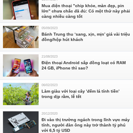
Mua điện thoại "chip khỏe, màn đẹp, pin
lớn" chưa chắc đã đủ: Có một thứ này phải
càng nhiều càng tốt
05/09/2023
Bánh Trung thu ‘sang, xịn, mịn’ giá vài triệu
đồng/hộp hút khách
21/08/2023
Điện thoại Android sắp đồng loạt có RAM
24 GB, iPhone thì sao?
06/02/2023
Làm giàu với loại cây 'đếm lá tính tiền'
trong dịp rằm, lễ tết
20/12/2020
Đi vào thị trường ngách trong lĩnh vực máy
tính, người đàn ông này trở thành tỷ phú
với 6,5 tỷ USD