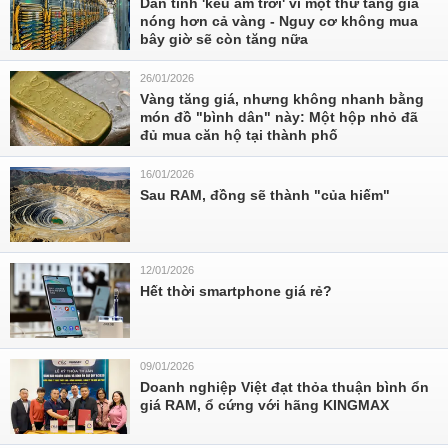
Dân tình 'kêu ầm trời' vì một thứ tăng giá
nóng hơn cả vàng - Nguy cơ không mua
bây giờ sẽ còn tăng nữa
26/01/2026
Vàng tăng giá, nhưng không nhanh bằng
món đồ "bình dân" này: Một hộp nhỏ đã
đủ mua căn hộ tại thành phố
16/01/2026
Sau RAM, đồng sẽ thành "của hiếm"
12/01/2026
Hết thời smartphone giá rẻ?
09/01/2026
Doanh nghiệp Việt đạt thỏa thuận bình ổn
giá RAM, ổ cứng với hãng KINGMAX