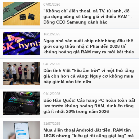
07/01/2026
"Không chỉ điện thoại, cả TV, tủ lạnh, đồ
gia dụng cũng sẽ tăng giá vì thiếu RAM" -
Đồng CEO Samsung cảnh báo
16/12/2025
Ngay nhà sản xuất chip nhớ hàng đầu thế
giới cũng thừa nhận: Phải đến 2028 thì
khủng hoảng giá RAM may ra mới kết thúc
04/12/2025
Dân tình Việt "kêu ầm trời" vì một thứ tăng
giá còn hơn cả vàng: Nguy cơ không mua
bây giờ là còn lên nữa
04/12/2025
Báo Hàn Quốc: Các hãng PC hoàn toàn bất
lực trước khủng hoảng RAM, dự kiến tăng
giá ít nhất 20% trong năm 2026
31/07/2025
Mua điện thoại Android đắt tiền, RAM tận
16GB nhưng "kiểu gì rồi cũng giật lag" mà