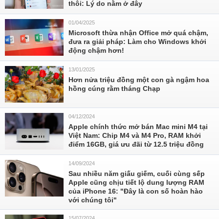
thôi: Lý do nằm ở đây
01/04/2025
Microsoft thừa nhận Office mở quá chậm,
đưa ra giải pháp: Làm cho Windows khởi
động chậm hơn!
13/01/2025
Hơn nửa triệu đồng một con gà ngậm hoa
hồng cúng rằm tháng Chạp
04/12/2024
Apple chính thức mở bán Mac mini M4 tại
Việt Nam: Chip M4 và M4 Pro, RAM khởi
điểm 16GB, giá ưu đãi từ 12.5 triệu đồng
14/09/2024
Sau nhiều năm giấu giếm, cuối cùng sếp
Apple cũng chịu tiết lộ dung lượng RAM
của iPhone 16: "Đây là con số hoàn hào
với chúng tôi"
15/07/2024