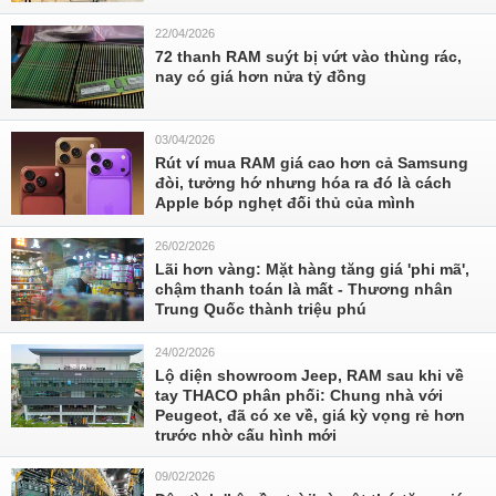
22/04/2026
72 thanh RAM suýt bị vứt vào thùng rác,
nay có giá hơn nửa tỷ đồng
03/04/2026
Rút ví mua RAM giá cao hơn cả Samsung
đòi, tưởng hớ nhưng hóa ra đó là cách
Apple bóp nghẹt đối thủ của mình
26/02/2026
Lãi hơn vàng: Mặt hàng tăng giá 'phi mã',
chậm thanh toán là mất - Thương nhân
Trung Quốc thành triệu phú
24/02/2026
Lộ diện showroom Jeep, RAM sau khi về
tay THACO phân phối: Chung nhà với
Peugeot, đã có xe về, giá kỳ vọng rẻ hơn
trước nhờ cấu hình mới
09/02/2026