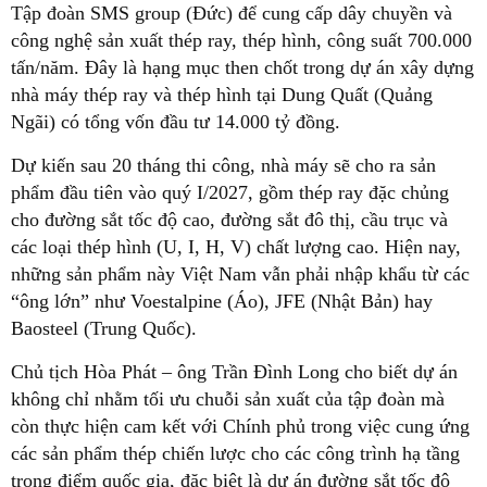
Tập đoàn SMS group (Đức) để cung cấp dây chuyền và
công nghệ sản xuất thép ray, thép hình, công suất 700.000
tấn/năm. Đây là hạng mục then chốt trong dự án xây dựng
nhà máy thép ray và thép hình tại Dung Quất (Quảng
Ngãi) có tổng vốn đầu tư 14.000 tỷ đồng.
Dự kiến sau 20 tháng thi công, nhà máy sẽ cho ra sản
phẩm đầu tiên vào quý I/2027, gồm thép ray đặc chủng
cho đường sắt tốc độ cao, đường sắt đô thị, cầu trục và
các loại thép hình (U, I, H, V) chất lượng cao. Hiện nay,
những sản phẩm này Việt Nam vẫn phải nhập khẩu từ các
“ông lớn” như Voestalpine (Áo), JFE (Nhật Bản) hay
Baosteel (Trung Quốc).
Chủ tịch Hòa Phát – ông Trần Đình Long cho biết dự án
không chỉ nhằm tối ưu chuỗi sản xuất của tập đoàn mà
còn thực hiện cam kết với Chính phủ trong việc cung ứng
các sản phẩm thép chiến lược cho các công trình hạ tầng
trọng điểm quốc gia, đặc biệt là dự án đường sắt tốc độ