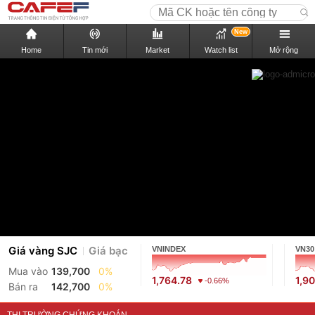
New
Home
Tin mới
Market
Watch list
Mở rộng
Giá vàng SJC
Giá bạc
VNINDEX
VN30
Mua vào
139,700
0%
1,764.78
1,9
-0.66%
Bán ra
142,700
0%