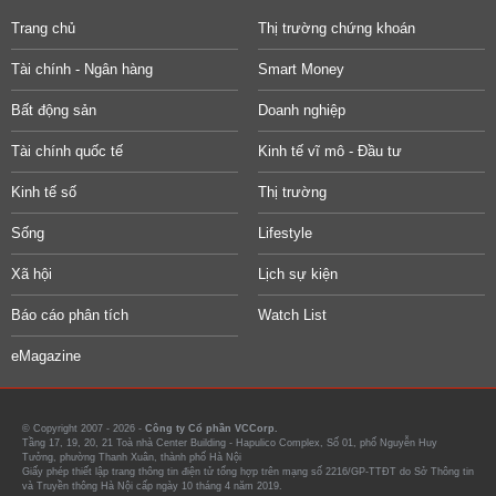
Trang chủ
Thị trường chứng khoán
Tài chính - Ngân hàng
Smart Money
Bất động sản
Doanh nghiệp
Tài chính quốc tế
Kinh tế vĩ mô - Đầu tư
Kinh tế số
Thị trường
Sống
Lifestyle
Xã hội
Lịch sự kiện
Báo cáo phân tích
Watch List
eMagazine
© Copyright 2007 - 2026 -
Công ty Cổ phần VCCorp.
Tầng 17, 19, 20, 21 Toà nhà Center Building - Hapulico Complex, Số 01, phố Nguyễn Huy
Tưởng, phường Thanh Xuân, thành phố Hà Nội
Giấy phép thiết lập trang thông tin điện tử tổng hợp trên mạng số 2216/GP-TTĐT do Sở Thông tin
và Truyền thông Hà Nội cấp ngày 10 tháng 4 năm 2019.