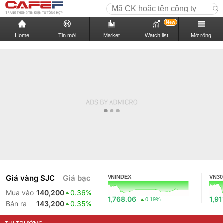
New
Home
Tin mới
Market
Watch list
Mở rộng
Giá vàng SJC
Giá bạc
VNINDEX
VN30
Mua vào
140,200
0.36%
1,768.06
1,91
0.19%
Bán ra
143,200
0.35%