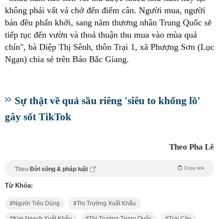
không phải vất vả chở đến điểm cân. Người mua, người
bán đều phấn khởi, sang năm thương nhân Trung Quốc sẽ
tiếp tục đến vườn và thoả thuận thu mua vào mùa quả
chín", bà Diệp Thị Sênh, thôn Trại 1, xã Phượng Sơn (Lục
Ngạn) chia sẻ trên Báo Bắc Giang.
Sự thật về quả sầu riêng 'siêu to khổng lồ'
gây sốt TikTok
Theo Pha Lê
Copy link
Theo
Đời sống & pháp luật
Từ Khóa:
Người Tiêu Dùng
Thị Trường Xuất Khẩu
Kim Ngạch Xuất Khẩu
Thị Trường Trung Quốc
Trái Cây