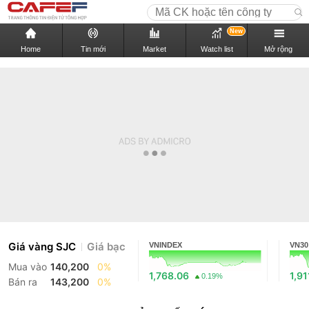
New
Home
Tin mới
Market
Watch list
Mở rộng
Giá vàng SJC
Giá bạc
VNINDEX
VN30
Mua vào
140,200
0%
1,768.06
1,91
0.19%
Bán ra
143,200
0%