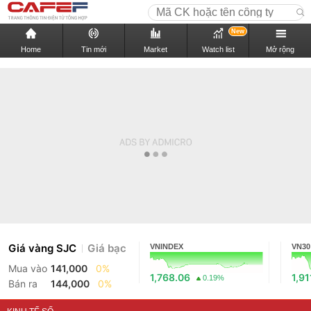
New
Home
Tin mới
Market
Watch list
Mở rộng
Giá vàng SJC
Giá bạc
VNINDEX
VN30
Mua vào
141,000
0%
1,768.06
1,91
0.19%
Bán ra
144,000
0%