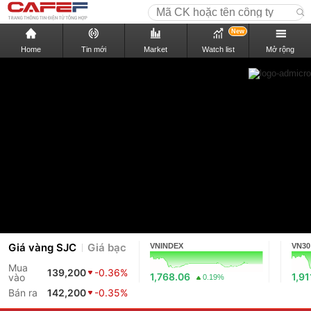
New
Home
Tin mới
Market
Watch list
Mở rộng
Giá vàng SJC
Giá bạc
VNINDEX
VN30
Mua
139,200
-0.36%
1,768.06
1,91
vào
0.19%
Bán ra
142,200
-0.35%