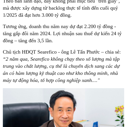
Theo ban lãnh đạo, đây không phải mục tiêu "trên giấy",
mà được xây dựng từ backlog thực tế tính đến cuối quý
1/2025 đã đạt hơn 3.000 tỷ đồng.
Tương ứng, doanh thu năm nay dự đạt 2.200 tỷ đồng -
tăng gấp đôi năm 2024. Lợi nhuận sau thuế dự kiến 24 tỷ
đồng – tăng đến 3,5 lần.
Chủ tịch HĐQT Searefico - ông Lê Tấn Phước – chia sẻ:
“2 năm qua, Searefico không chạy theo số lượng mà tập
trung vào chất lượng, cụ thể là chuyển dịch sang các dự
án có hàm lượng kỹ thuật cao như kho thông minh, nhà
máy tự động hóa, tổ hợp công nghiệp xanh...."