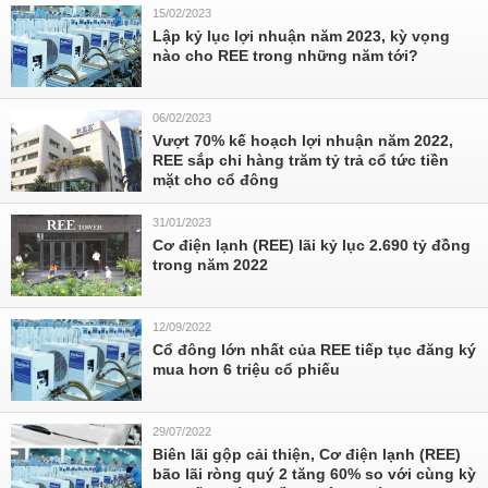
15/02/2023
Lập kỷ lục lợi nhuận năm 2023, kỳ vọng
nào cho REE trong những năm tới?
06/02/2023
Vượt 70% kế hoạch lợi nhuận năm 2022,
REE sắp chi hàng trăm tỷ trả cổ tức tiền
mặt cho cổ đông
31/01/2023
Cơ điện lạnh (REE) lãi kỷ lục 2.690 tỷ đồng
trong năm 2022
12/09/2022
Cổ đông lớn nhất của REE tiếp tục đăng ký
mua hơn 6 triệu cổ phiếu
29/07/2022
Biên lãi gộp cải thiện, Cơ điện lạnh (REE)
bão lãi ròng quý 2 tăng 60% so với cùng kỳ