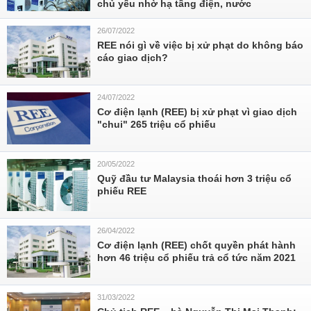
chủ yếu nhờ hạ tầng điện, nước
26/07/2022
REE nói gì về việc bị xử phạt do không báo
cáo giao dịch?
24/07/2022
Cơ điện lạnh (REE) bị xử phạt vì giao dịch
"chui" 265 triệu cổ phiếu
20/05/2022
Quỹ đầu tư Malaysia thoái hơn 3 triệu cổ
phiếu REE
26/04/2022
Cơ điện lạnh (REE) chốt quyền phát hành
hơn 46 triệu cổ phiếu trả cổ tức năm 2021
31/03/2022