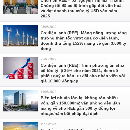
Chủ tịch REE – bà Nguyễn Thị Mai Thanh:
Chúng tôi đã có lộ trình gấp đôi vốn hoá
và đạt doanh thu mức tỷ USD vào năm
2025
28/03/2022
Cơ điện lạnh (REE): Mảng năng lượng tăng
trưởng thần tốc vượt qua cơ điện lạnh,
doanh thu tăng 152% mang về gần 3.000 tỷ
đồng
25/03/2022
Cơ điện lạnh (REE): Trình phương án chia
cổ tức tỷ lệ 25% cho năm 2021; đem cổ
phiếu quỹ ra bán ưu đãi cho nhân viên với
giá 10.000 đồng/cp
14/03/2022
Biên lợi nhuận lớn lại không tốn nhiều
vốn, gần 150.000m2 văn phòng đều đặn
mang về cho REE gần 500 tỷ đồng lợi
nhuận/năm bất chấp đại dịch
11/03/2022