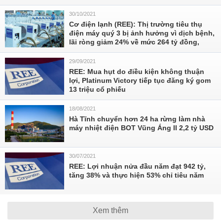
30/10/2021
Cơ điện lạnh (REE): Thị trường tiêu thụ
điện máy quý 3 bị ảnh hưởng vì dịch bệnh,
lãi ròng giảm 24% về mức 264 tỷ đồng,
29/09/2021
REE: Mua hụt do điều kiện không thuận
lợi, Platinum Victory tiếp tục đăng ký gom
13 triệu cổ phiếu
18/08/2021
Hà Tĩnh chuyển hơn 24 ha rừng làm nhà
máy nhiệt điện BOT Vũng Áng II 2,2 tỷ USD
30/07/2021
REE: Lợi nhuận nửa đầu năm đạt 942 tỷ,
tăng 38% và thực hiện 53% chỉ tiêu năm
Xem thêm