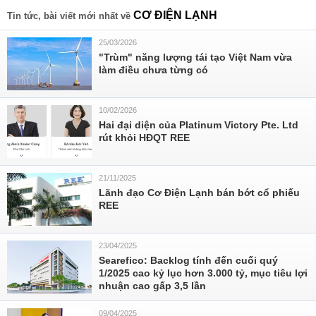
CƠ ĐIỆN LẠNH
Tin tức, bài viết mới nhất về
25/03/2026
"Trùm" năng lượng tái tạo Việt Nam vừa
làm điều chưa từng có
10/02/2026
Hai đại diện của Platinum Victory Pte. Ltd
rút khỏi HĐQT REE
21/11/2025
Lãnh đạo Cơ Điện Lạnh bán bớt cổ phiếu
REE
23/04/2025
Searefico: Backlog tính đến cuối quý
1/2025 cao kỷ lục hơn 3.000 tỷ, mục tiêu lợi
nhuận cao gấp 3,5 lần
09/04/2025