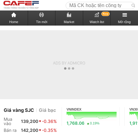
New
Home
Tin mới
Market
Watch list
Mở rộng
Giá vàng SJC
Giá bạc
VNINDEX
VN30
Mua
139,200
-0.36%
1,768.06
1,91
vào
0.19%
Bán ra
142,200
-0.35%