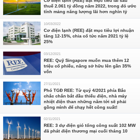
Cơ điện lạnh (REE) đặt mục tiêu lãi sau
thuế 2.061 tỷ đồng năm 2022, trong đó ước
tính mảng năng lượng lãi hơn nghìn tỷ
10/03/2022
Cơ điện lạnh (REE) đặt mục tiêu lợi nhuận
tăng 12-15%, chia cổ tức năm 2021 tỷ lệ
25%
03/12/2021
REE: Quỹ Singapore muốn mua thêm 12
triệu cổ phiếu, nâng sở hữu lên gần 35%
vốn
27/11/2021
Phó TGĐ REE: Từ quý 4/2021 phía Bắc
chắc chắn bắt đầu thiếu điện, nhà máy
nhiệt điện than những năm tới sẽ phải
gồng mình để chạy hết công suất!
02/11/2021
REE: 3 dự điện gió tổng công suất 102 MW
đã phát điện thương mại cuối tháng 10