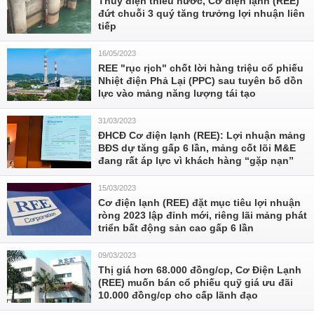
Thủy điện thiếu nước, Cơ điện lạnh (REE)
đứt chuỗi 3 quý tăng trưởng lợi nhuận liên
tiếp
16/05/2023
REE "rục rịch" chốt lời hàng triệu cổ phiếu
Nhiệt điện Phả Lại (PPC) sau tuyên bố dồn
lực vào mảng năng lượng tái tạo
31/03/2023
ĐHCĐ Cơ điện lạnh (REE): Lợi nhuận mảng
BĐS dự tăng gấp 6 lần, mảng cốt lõi M&E
đang rất áp lực vì khách hàng “gặp nạn”
15/03/2023
Cơ điện lạnh (REE) đặt mục tiêu lợi nhuận
ròng 2023 lập đỉnh mới, riêng lãi mảng phát
triển bất động sản cao gấp 6 lần
09/03/2023
Thị giá hơn 68.000 đồng/cp, Cơ Điện Lạnh
(REE) muốn bán cổ phiếu quỹ giá ưu đãi
10.000 đồng/cp cho cấp lãnh đạo