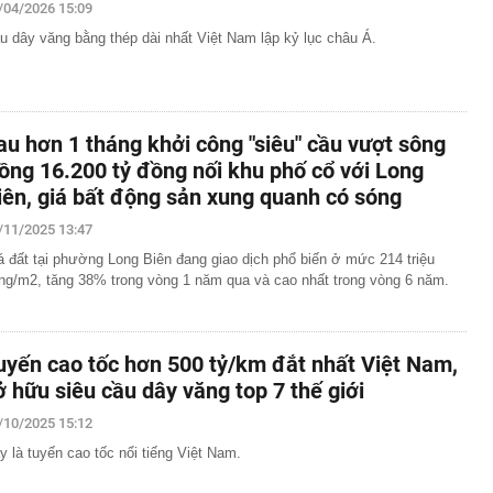
/04/2026 15:09
u dây văng bằng thép dài nhất Việt Nam lập kỷ lục châu Á.
au hơn 1 tháng khởi công "siêu" cầu vượt sông
ồng 16.200 tỷ đồng nối khu phố cổ với Long
iên, giá bất động sản xung quanh có sóng
/11/2025 13:47
á đất tại phường Long Biên đang giao dịch phổ biến ở mức 214 triệu
ng/m2, tăng 38% trong vòng 1 năm qua và cao nhất trong vòng 6 năm.
uyến cao tốc hơn 500 tỷ/km đắt nhất Việt Nam,
ở hữu siêu cầu dây văng top 7 thế giới
/10/2025 15:12
y là tuyến cao tốc nổi tiếng Việt Nam.