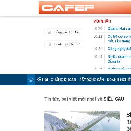
MỚI NHẤT!
10:26
Quang Hải vượ
Bảng giá điện tử
10:22
Có 50 cơ sở 
mít, sầu riêng
Danh mục đầu tư
10:21
Công nghệ 8/8
10:19
Nhiều doanh n
đăng ký
10:16
Đường dây kha
10:12
Việt Nam có l
XÃ HỘI
CHỨNG KHOÁN
BẤT ĐỘNG SẢN
DOANH NGHIỆ
quyết từ chối,
10:10
Dồn lực, quyế
tháng cuối n
Tin tức, bài viết mới nhất về
SIÊU CẦU
10:05
Thay sàn bếp 
'khủng': Tuổi
S
10:05
Mức phạt lên 
có hành vi sa
n
10:02
Bắt trend "mi
b
với nhan sắc 