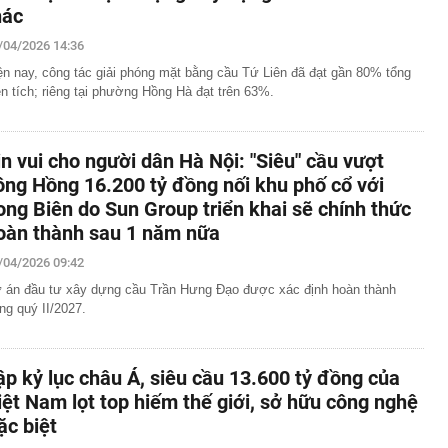
hác
/04/2026 14:36
ện nay, công tác giải phóng mặt bằng cầu Tứ Liên đã đạt gần 80% tổng
ện tích; riêng tại phường Hồng Hà đạt trên 63%.
in vui cho người dân Hà Nội: "Siêu" cầu vượt
ông Hồng 16.200 tỷ đồng nối khu phố cổ với
ong Biên do Sun Group triển khai sẽ chính thức
oàn thành sau 1 năm nữa
/04/2026 09:42
 án đầu tư xây dựng cầu Trần Hưng Đạo được xác định hoàn thành
ong quý II/2027.
ập kỷ lục châu Á, siêu cầu 13.600 tỷ đồng của
iệt Nam lọt top hiếm thế giới, sở hữu công nghệ
ặc biệt