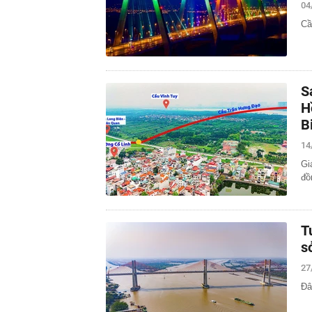
04
Cầ
S
H
B
14
Gi
đồ
T
s
27
Đâ