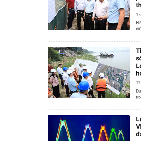
t
17
Hi
di
T
s
L
h
17
Dự
tr
L
V
đ