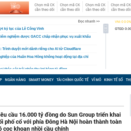
Chọn mã CK
Chọn mã CK
Chọn mã CK
Chọn mã CK
cần theo dõi
cần theo dõi
cần theo dõi
cần theo dõi
Đọc nhanh >>
t kỷ lục của Lê Công Vinh
kiểm nghiệm được GACC chấp nhận phục vụ xuất khẩu
: Trình duyệt mới dành riêng cho AI từ Cloudflare
ghiệp của Huấn Hoa Hồng không hoạt động tại địa chỉ
i thác cát trái phép thu lợi hàng tỷ đồng
oại bánh khách trả tiền mua lẻ nhưng người bán cương
P
NGÂN HÀNG
SMART MONEY
TÀI CHÍNH QUỐC TẾ
VĨ MÔ
KINH TẾ SỐ
TH
 lý do nằm ngay trong cái tên
t tâm đóng điện 14 dự án khu vực phía nam trong 5
ăm
căn nhà, cặp vợ chồng bất ngờ đào trúng kho báu
 đời hơn 300 năm, được đấu giá gần 27 tỷ đồng
iêu cầu 16.000 tỷ đồng do Sun Group triển khai
đến 200 triệu đồng nếu người dùng tài khoản ngân hàng
u
ối phố cổ với phía Đông Hà Nội hoàn thành toàn
ền Tây sông nước", cô nàng Á Khôi khiến tất cả mê mẩn
ộ cọc khoan nhồi cầu chính
trong trẻo