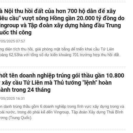
à Nội thu hồi đất của hơn 700 hộ dân để xây
siêu cầu" vượt sông Hồng gần 20.000 tỷ đồng do
ingroup và Tập đoàn xây dựng hàng đầu Trung
uốc thi công
/05/2025 07:57
ng diện tích thu hồi, giải phóng mặt bằng để triển khai cầu Tứ Liên
oảng 62,53ha với tổng số dự kiến khoảng 701 trường hợp thu hồi đất.
hốt tên doanh nghiệp trúng gói thầu gần 10.800
ỷ xây cầu Tứ Liên mà Thủ tướng "lệnh" hoàn
hành trong 24 tháng
/05/2025 16:31
ên danh trúng thầu gồm 6 doanh nghiệp trong lĩnh vực xây dựng trong và
oài nước, trong đó phải kể đến Vingroup, Tập đoàn Xây dựng Thái Bình
ơng (Trung Quốc).