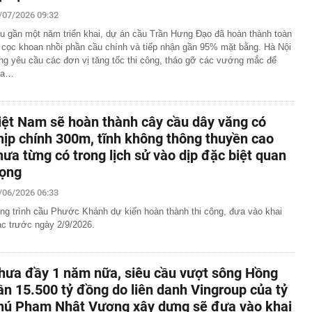
/07/2026 09:32
 làm vỡ hộp giấy, khách sạn đòi đền 3,3 triệu đồng
u gần một năm triển khai, dự án cầu Trần Hưng Đạo đã hoàn thành toàn
 nghỉ dưỡng sang trọng nơi tổ chức hôn lễ của Ronaldo -
 cọc khoan nhồi phần cầu chính và tiếp nhận gần 95% mặt bằng. Hà Nội
 gần 40 triệu đồng/đêm, có quản gia riêng và hồ bơi vô
ng yêu cầu các đơn vị tăng tốc thi công, tháo gỡ các vướng mắc để
ưa…
g thái không ngờ với nền kinh tế 23.000 tỷ USD, phá vỡ
 chục năm
hẩn cấp bảo mẫu Triệu Thị Tâm SN 1971
iệt Nam sẽ hoàn thành cây cầu dây văng có
õi sát tiến độ giải ngân vốn đầu tư công
hịp chính 300m, tĩnh không thông thuyền cao
a thực hiện nghĩa vụ tài chính, cư dân bị 'treo' sổ hồng
hưa từng có trong lịch sử vào dịp đặc biệt quan
ia đình nhỏ vài giọt tinh dầu vào lõi cuộn giấy vệ sinh?
rọng
iấy mới thấy tác dụng
 từ chối Trấn Thành đóng phim khác ai ngờ nổi tiếng hơn,
/06/2026 06:33
ử đẹp nhất thế giới
ng trình cầu Phước Khánh dự kiến hoàn thành thi công, đưa vào khai
vừa rời Google để mở startup: Được mệnh danh "quái kiệt
ác trước ngày 2/9/2026.
ột trong 35 nhà phát minh xuất sắc nhất thế giới
 báo khẩn đến người dùng VNeID thực hiện giao dịch
 sau
hưa đầy 1 năm nữa, siêu cầu vượt sông Hồng
ần 15.500 tỷ đồng do liên danh Vingroup của tỷ
hú Phạm Nhật Vượng xây dựng sẽ đưa vào khai