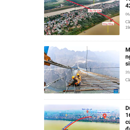
4
06
Cầ
19
M
n
s
20
Cầ
D
1
c
đ