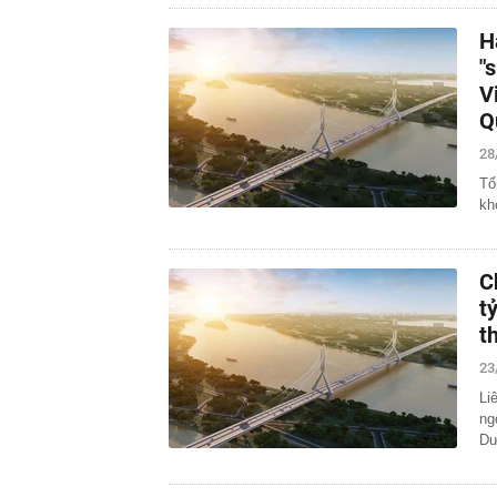
H
"
V
Q
28
Tổ
kh
C
t
t
23
Li
ng
Dư