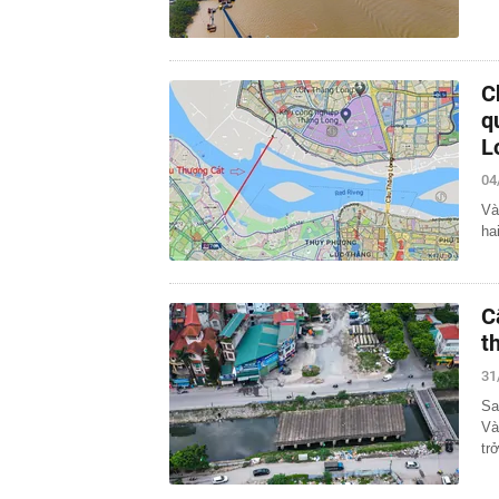
C
q
L
04
Và
ha
C
t
31
Sa
Và
tr