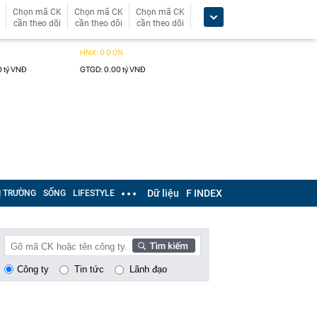
Chọn mã CK
Chọn mã CK
Chọn mã CK
cần theo dõi
cần theo dõi
cần theo dõi
Dữ liệu
F INDEX
Ị TRƯỜNG
SỐNG
LIFESTYLE
Công ty
Tin tức
Lãnh đạo