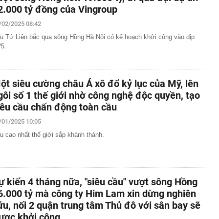
2.000 tỷ đồng của Vingroup
/02/2025 08:42
u Tứ Liên bắc qua sông Hồng Hà Nội có kế hoạch khởi công vào dịp
/5.
ột siêu cường châu Á xô đổ kỷ lục của Mỹ, lên
gôi số 1 thế giới nhờ công nghệ độc quyền, tạo
iêu cầu chấn động toàn cầu
/01/2025 10:05
u cao nhất thế giới sắp khánh thành.
ự kiến 4 tháng nữa, "siêu cầu" vượt sông Hồng
6.000 tỷ mà công ty Him Lam xin dừng nghiên
ứu, nối 2 quận trung tâm Thủ đô với sân bay sẽ
ược khởi công