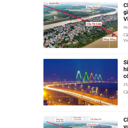
C
g
V
06
Cầ
Vi
S
h
c
25
Cầ
C
v