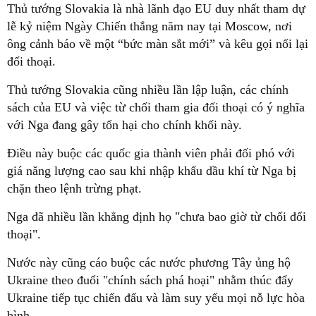
Thủ tướng Slovakia là nhà lãnh đạo EU duy nhất tham dự
lễ kỷ niệm Ngày Chiến thắng năm nay tại Moscow, nơi
ông cảnh báo về một “bức màn sắt mới” và kêu gọi nối lại
đối thoại.
Thủ tướng Slovakia cũng nhiều lần lập luận, các chính
sách của EU và việc từ chối tham gia đối thoại có ý nghĩa
với Nga đang gây tổn hại cho chính khối này.
Điều này buộc các quốc gia thành viên phải đối phó với
giá năng lượng cao sau khi nhập khẩu dầu khí từ Nga bị
chặn theo lệnh trừng phạt.
Nga đã nhiều lần khẳng định họ "chưa bao giờ từ chối đối
thoại".
Nước này cũng cáo buộc các nước phương Tây ủng hộ
Ukraine theo đuổi "chính sách phá hoại" nhằm thúc đẩy
Ukraine tiếp tục chiến đấu và làm suy yếu mọi nỗ lực hòa
bình.