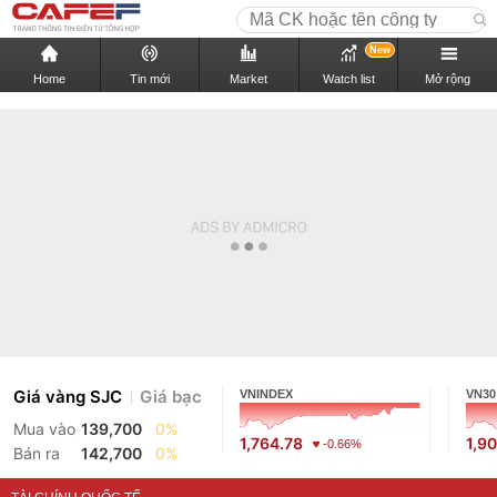
New
Home
Tin mới
Market
Watch list
Mở rộng
Giá vàng SJC
Giá bạc
VNINDEX
VN30
Mua vào
139,700
0%
1,764.78
1,9
-0.66%
Bán ra
142,700
0%