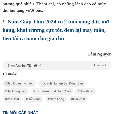
hưởng quá nhiều. Thậm chí, có những lãnh đạo có mức
thù lao tăng vượt bậc.
Năm Giáp Thìn 2024 có 2 tuổi xông đất, mở
hàng, khai trương cực tốt, đem lại may mắn,
tiền tài cả năm cho gia chủ
Tâm Nguyên
Copy link
Theo
An ninh Tiền tệ
Từ Khóa:
Sếp Doanh Nghiệp
Doanh Nghiệp Bất Động Sản
Bất Động Sản
Thị Trường Bất Động Sản
Novaland
Phát Đạt
Đất Xanh
Nam Long
Hải Phát
TIN MỚI CẬP NHẬT