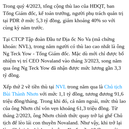
Trong quý 4/2023, tổng cộng thù lao của HĐQT, ban
Tổng Giám đốc, kế toán trưởng, người phụ trách quản trị
tại PDR ở mức 5,3 tỷ đồng, giảm khoảng 40% so với
cùng kỳ năm trước.
Tại CTCP Tập đoàn Đầu tư Địa ốc No Va (mã chứng
khoán: NVL), trong năm người có thù lao cao nhất là ông
Ng Teck Yow - Tổng Giám đốc. Mặc dù mới chỉ được bổ
nhiệm vị trí CEO Novaland vào tháng 3/2023, song năm
qua ông Ng Teck Yow đã nhận được mức lương gần 3,3
tỷ đồng.
Xếp thứ 2 về tiền thù tại
NVL
trong năm qua là
Chủ tịch
Bùi Thành Nhơn
với mức 1,1 tỷ đồng, tương đương 91,6
triệu đồng/tháng. Trong khi đó, cả năm ngoái, mức thù lao
của ông Nhơn chỉ vỏn vẹn khoảng 61,3 triệu đồng. Từ
tháng 2/2023, ông Nhơn chính thức quay trở lại ghế Chủ
tịch để lèo lái con thuyền Novaland. Như vậy, khi trở lại