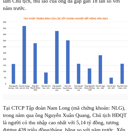
làm Chủ tịch, thù lao của ông đã gấp gần 18 lần so với
năm trước.
Tại CTCP Tập đoàn Nam Long (mã chứng khoán: NLG),
trong năm qua ông Nguyễn Xuân Quang, Chủ tịch HĐQT
là người có thu nhập cao nhất với 5,14 tỷ đồng, tương
đương 428 triệu đồng/tháng, bằng so với năm trước. Xếp