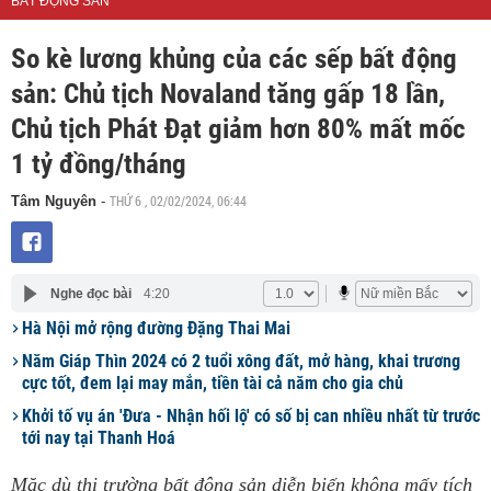
BẤT ĐỘNG SẢN
So kè lương khủng của các sếp bất động
sản: Chủ tịch Novaland tăng gấp 18 lần,
Chủ tịch Phát Đạt giảm hơn 80% mất mốc
1 tỷ đồng/tháng
THỨ 6 , 02/02/2024, 06:44
Tâm Nguyên
-
Nghe đọc bài
4:20
Hà Nội mở rộng đường Đặng Thai Mai
Năm Giáp Thìn 2024 có 2 tuổi xông đất, mở hàng, khai trương
cực tốt, đem lại may mắn, tiền tài cả năm cho gia chủ
Khởi tố vụ án 'Đưa - Nhận hối lộ' có số bị can nhiều nhất từ trước
tới nay tại Thanh Hoá
Mặc dù thị trường bất động sản diễn biến không mấy tích