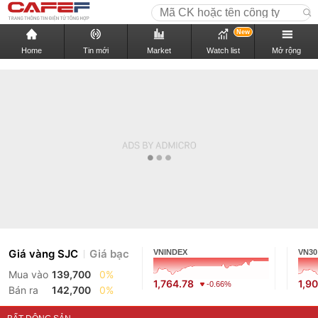
New
Home
Tin mới
Market
Watch list
Mở rộng
Giá vàng SJC
Giá bạc
VNINDEX
VN30
Mua vào
139,700
0%
1,764.78
1,9
-0.66%
Bán ra
142,700
0%