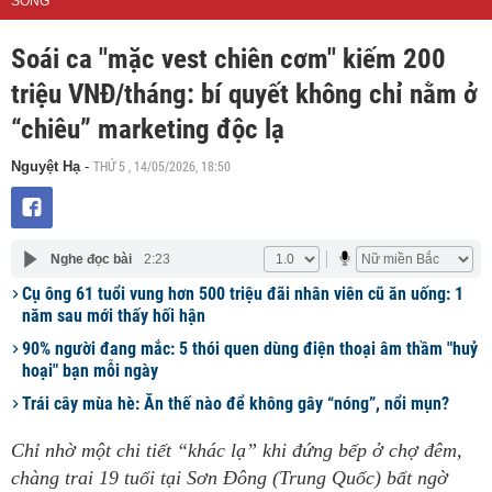
SỐNG
Soái ca "mặc vest chiên cơm" kiếm 200
triệu VNĐ/tháng: bí quyết không chỉ nằm ở
“chiêu” marketing độc lạ
THỨ 5 , 14/05/2026, 18:50
Nguyệt Hạ
-
Nghe đọc bài
2:23
Cụ ông 61 tuổi vung hơn 500 triệu đãi nhân viên cũ ăn uống: 1
năm sau mới thấy hối hận
90% người đang mắc: 5 thói quen dùng điện thoại âm thầm "huỷ
hoại" bạn mỗi ngày
Trái cây mùa hè: Ăn thế nào để không gây “nóng”, nổi mụn?
Chỉ nhờ một chi tiết “khác lạ” khi đứng bếp ở chợ đêm,
chàng trai 19 tuổi tại Sơn Đông (Trung Quốc) bất ngờ