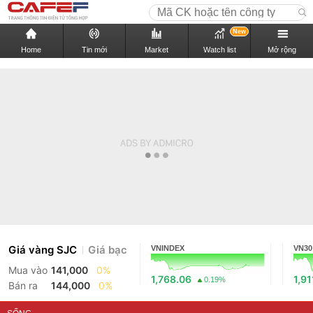
New
Home
Tin mới
Market
Watch list
Mở rộng
Giá vàng SJC
Giá bạc
VNINDEX
VN30
Mua vào
141,000
0%
1,768.06
1,91
0.19%
Bán ra
144,000
0%