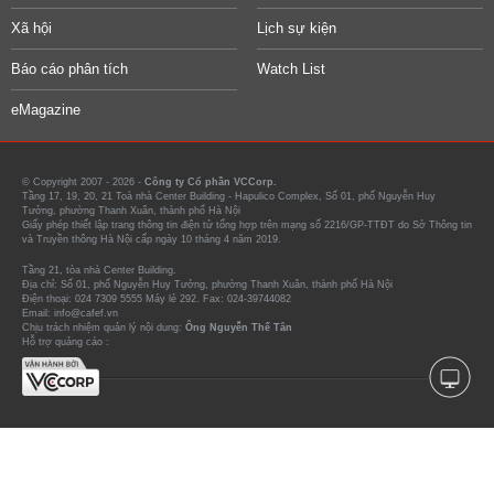
Xã hội
Lịch sự kiện
Báo cáo phân tích
Watch List
eMagazine
© Copyright 2007 - 2026 -
Công ty Cổ phần VCCorp.
Tầng 17, 19, 20, 21 Toà nhà Center Building - Hapulico Complex, Số 01, phố Nguyễn Huy
Tưởng, phường Thanh Xuân, thành phố Hà Nội
Giấy phép thiết lập trang thông tin điện tử tổng hợp trên mạng số 2216/GP-TTĐT do Sở Thông tin
và Truyền thông Hà Nội cấp ngày 10 tháng 4 năm 2019.
Tầng 21, tòa nhà Center Building.
Địa chỉ: Số 01, phố Nguyễn Huy Tưởng, phường Thanh Xuân, thành phố Hà Nội
Điện thoại: 024 7309 5555 Máy lẻ 292. Fax: 024-39744082
Email: info@cafef.vn
Chịu trách nhiệm quản lý nội dung:
Ông Nguyễn Thế Tân
Hỗ trợ quảng cáo :