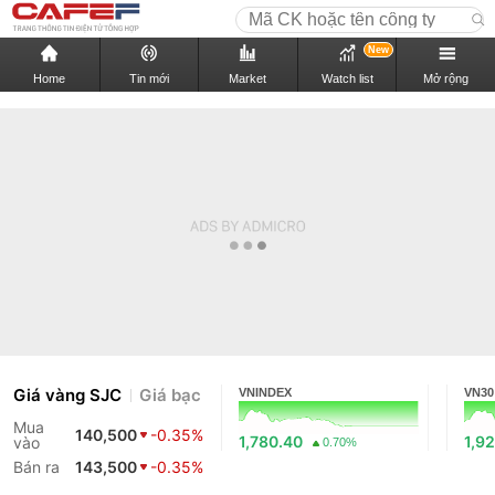
New
Home
Tin mới
Market
Watch list
Mở rộng
Giá vàng SJC
Giá bạc
VNINDEX
VN30
Mua
140,500
-0.35%
1,780.40
1,9
vào
0.70%
Bán ra
143,500
-0.35%