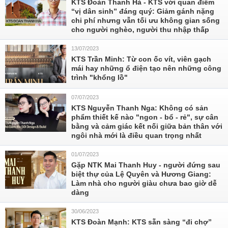
KTS Đoàn Thanh Hà - KTS với quan điểm
“vị dân sinh” đáng quý: Giảm gánh nặng
chi phí nhưng vẫn tối ưu không gian sống
cho người nghèo, người thu nhập thấp
13/07/2023
KTS Trần Minh: Từ con ốc vít, viên gạch
mái hay những ổ điện tạo nên những công
trình "khổng lồ"
07/07/2023
KTS Nguyễn Thanh Nga: Không có sản
phẩm thiết kế nào "ngon - bổ - rẻ", sự cân
bằng và cảm giác kết nối giữa bản thân với
ngôi nhà mới là điều quan trọng nhất
01/07/2023
Gặp NTK Mai Thanh Huy - người đứng sau
biệt thự của Lệ Quyên và Hương Giang:
Làm nhà cho người giàu chưa bao giờ dễ
dàng
30/06/2023
KTS Đoàn Mạnh: KTS sẵn sàng “đi chợ”