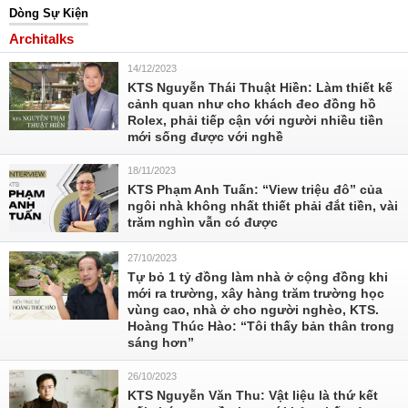
Dòng Sự Kiện
Architalks
14/12/2023
KTS Nguyễn Thái Thuật Hiền: Làm thiết kế
cảnh quan như cho khách đeo đồng hồ
Rolex, phải tiếp cận với người nhiều tiền
mới sống được với nghề
18/11/2023
KTS Phạm Anh Tuấn: “View triệu đô” của
ngôi nhà không nhất thiết phải đắt tiền, vài
trăm nghìn vẫn có được
27/10/2023
Tự bỏ 1 tỷ đồng làm nhà ở cộng đồng khi
mới ra trường, xây hàng trăm trường học
vùng cao, nhà ở cho người nghèo, KTS.
Hoàng Thúc Hào: “Tôi thấy bản thân trong
sáng hơn”
26/10/2023
KTS Nguyễn Văn Thu: Vật liệu là thứ kết