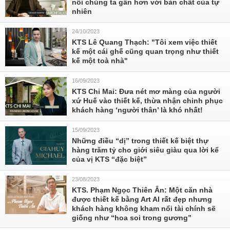
nối chúng ta gần hơn với bản chất của tự
nhiên
24/10/2023
KTS Lê Quang Thạch: "Tôi xem việc thiết
kế một cái ghế cũng quan trọng như thiết
kế một toà nhà"
16/09/2023
KTS Chi Mai: Đưa nét mơ màng của người
xứ Huế vào thiết kế, thừa nhận chinh phục
khách hàng ‘người thân’ là khó nhất!
15/09/2023
Những điều “dị” trong thiết kế biệt thự
hàng trăm tỷ cho giới siêu giàu qua lời kể
của vị KTS “đặc biệt”
23/08/2023
KTS. Phạm Ngọc Thiên Ân: Một căn nhà
được thiết kế bằng Art AI rất đẹp nhưng
khách hàng không kham nổi tài chính sẽ
giống như “hoa soi trong gương”