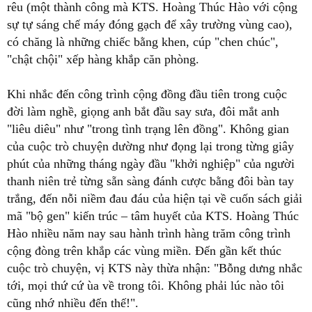
rêu (một thành công mà KTS. Hoàng Thúc Hào với cộng
sự tự sáng chế máy đóng gạch để xây trường vùng cao),
có chăng là những chiếc bằng khen, cúp "chen chúc",
"chật chội" xếp hàng khắp căn phòng.
Khi nhắc đến công trình cộng đồng đầu tiên trong cuộc
đời làm nghề, giọng anh bắt đầu say sưa, đôi mắt anh
"liêu diêu" như "trong tình trạng lên đồng". Không gian
của cuộc trò chuyện dường như đọng lại trong từng giây
phút của những tháng ngày đầu "khởi nghiệp" của người
thanh niên trẻ từng sẵn sàng đánh cược bằng đôi bàn tay
trắng, đến nỗi niềm đau đáu của hiện tại về cuốn sách giải
mã "bộ gen" kiến trúc – tâm huyết của KTS. Hoàng Thúc
Hào nhiều năm nay sau hành trình hàng trăm công trình
cộng đòng trên khắp các vùng miền. Đến gần kết thúc
cuộc trò chuyện, vị KTS này thừa nhận: "Bỗng dưng nhắc
tới, mọi thứ cứ ùa về trong tôi. Không phải lúc nào tôi
cũng nhớ nhiều đến thế!".