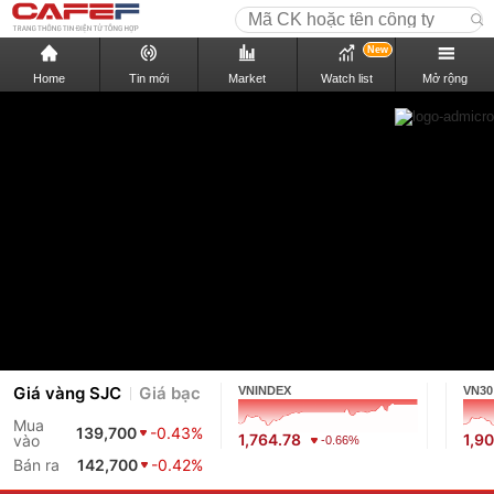
New
Home
Tin mới
Market
Watch list
Mở rộng
Giá vàng SJC
Giá bạc
VNINDEX
VN30
Mua
139,700
-0.43%
1,764.78
1,9
vào
-0.66%
Bán ra
142,700
-0.42%