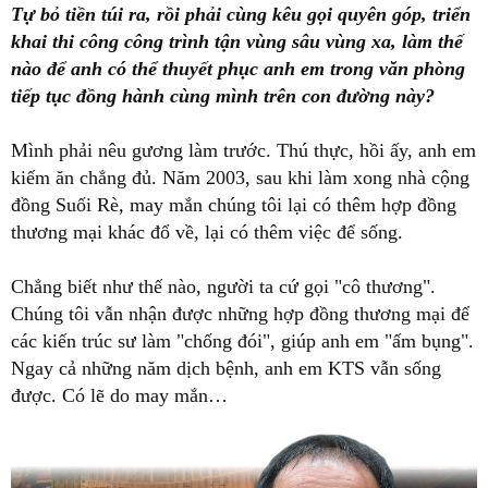
Tự bỏ tiền túi ra, rồi phải cùng kêu gọi quyên góp, triển
khai thi công công trình tận vùng sâu vùng xa, làm thế
nào để anh có thể thuyết phục anh em trong văn phòng
tiếp tục đồng hành cùng mình trên con đường này?
Mình phải nêu gương làm trước. Thú thực, hồi ấy, anh em
kiếm ăn chẳng đủ. Năm 2003, sau khi làm xong nhà cộng
đồng Suối Rè, may mắn chúng tôi lại có thêm hợp đồng
thương mại khác đổ về, lại có thêm việc để sống.
Chẳng biết như thế nào, người ta cứ gọi "cô thương".
Chúng tôi vẫn nhận được những hợp đồng thương mại để
các kiến trúc sư làm "chống đói", giúp anh em "ấm bụng".
Ngay cả những năm dịch bệnh, anh em KTS vẫn sống
được. Có lẽ do may mắn…