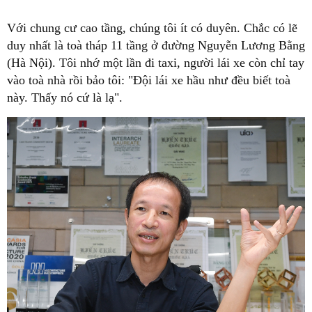
Với chung cư cao tầng, chúng tôi ít có duyên. Chắc có lẽ
duy nhất là toà tháp 11 tầng ở đường Nguyễn Lương Bằng
(Hà Nội). Tôi nhớ một lần đi taxi, người lái xe còn chỉ tay
vào toà nhà rồi bảo tôi: "Đội lái xe hầu như đều biết toà
này. Thấy nó cứ là lạ".