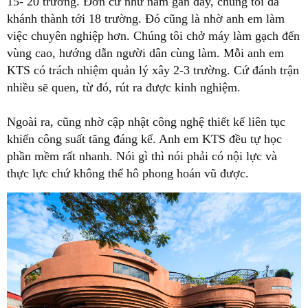
15- 20 trường. Đơn cử như năm gần đây, chúng tôi đã
khánh thành tới 18 trường. Đó cũng là nhờ anh em làm
việc chuyên nghiệp hơn. Chúng tôi chở máy làm gạch đến
vùng cao, hướng dẫn người dân cùng làm. Mỗi anh em
KTS có trách nhiệm quản lý xây 2-3 trường. Cứ đánh trận
nhiều sẽ quen, từ đó, rút ra được kinh nghiệm.
Ngoài ra, cũng nhờ cập nhật công nghệ thiết kế liên tục
khiến công suất tăng đáng kể. Anh em KTS đều tự học
phần mềm rất nhanh. Nói gì thì nói phải có nội lực và
thực lực chứ không thể hô phong hoán vũ được.