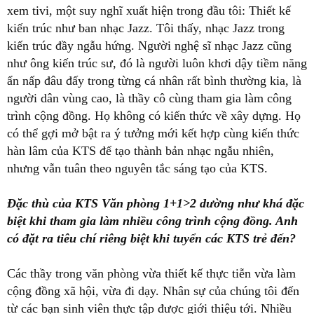
xem tivi, một suy nghĩ xuất hiện trong đầu tôi: Thiết kế
kiến trúc như ban nhạc Jazz. Tôi thấy, nhạc Jazz trong
kiến trúc đầy ngẫu hứng. Người nghệ sĩ nhạc Jazz cũng
như ông kiến trúc sư, đó là người luôn khơi dậy tiềm năng
ẩn nấp đâu đấy trong từng cá nhân rất bình thường kia, là
người dân vùng cao, là thầy cô cùng tham gia làm công
trình cộng đồng. Họ không có kiến thức về xây dựng. Họ
có thể gợi mở bật ra ý tưởng mới kết hợp cùng kiến thức
hàn lâm của KTS để tạo thành bản nhạc ngẫu nhiên,
nhưng vẫn tuân theo nguyên tắc sáng tạo của KTS.
Đặc thù của KTS Văn phòng 1+1>2 dường như khá đặc
biệt khi tham gia làm nhiều công trình cộng đồng. Anh
có đặt ra tiêu chí riêng biệt khi tuyển các KTS trẻ đến?
Các thầy trong văn phòng vừa thiết kế thực tiễn vừa làm
cộng đồng xã hội, vừa đi dạy. Nhân sự của chúng tôi đến
từ các bạn sinh viên thực tập được giới thiệu tới. Nhiều