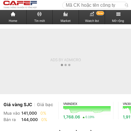
New
Home
Tin mới
Market
Watch list
Mở rộng
Giá vàng SJC
Giá bạc
VNINDEX
VN30
Mua vào
141,000
0%
1,768.06
1,91
0.19%
Bán ra
144,000
0%