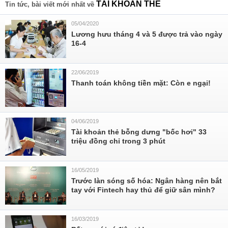
TÀI KHOẢN THẺ
Tin tức, bài viết mới nhất về
05/04/2020
Lương hưu tháng 4 và 5 được trả vào ngày
16-4
22/06/2019
Thanh toán không tiền mặt: Còn e ngại!
04/06/2019
Tài khoản thẻ bỗng dưng "bốc hơi" 33
triệu đồng chỉ trong 3 phút
16/05/2019
Trước làn sóng số hóa: Ngân hàng nên bắt
tay với Fintech hay thủ để giữ sân mình?
16/03/2019