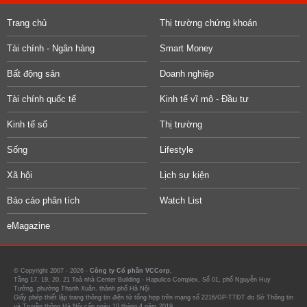
Trang chủ
Thị trường chứng khoán
Tài chính - Ngân hàng
Smart Money
Bất động sản
Doanh nghiệp
Tài chính quốc tế
Kinh tế vĩ mô - Đầu tư
Kinh tế số
Thị trường
Sống
Lifestyle
Xã hội
Lịch sự kiện
Báo cáo phân tích
Watch List
eMagazine
© Copyright 2007 - 2026 -
Công ty Cổ phần VCCorp.
Tầng 17, 19, 20, 21 Toà nhà Center Building - Hapulico Complex, Số 01, phố Nguyễn Huy
Tưởng, phường Thanh Xuân, thành phố Hà Nội
Giấy phép thiết lập trang thông tin điện tử tổng hợp trên mạng số 2216/GP-TTĐT do Sở Thông tin
và Truyền thông Hà Nội cấp ngày 10 tháng 4 năm 2019.