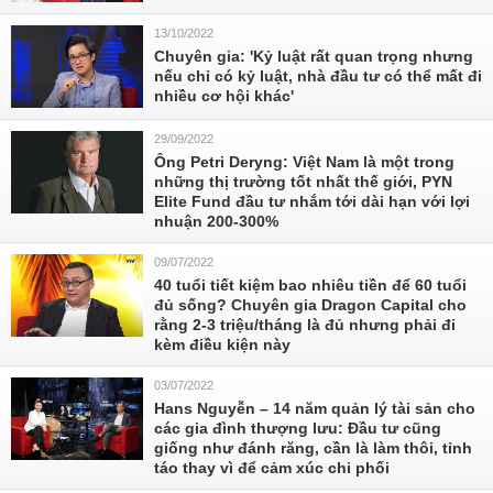
13/10/2022
Chuyên gia: 'Kỷ luật rất quan trọng nhưng
nếu chỉ có kỷ luật, nhà đầu tư có thể mất đi
nhiều cơ hội khác'
29/09/2022
Ông Petri Deryng: Việt Nam là một trong
những thị trường tốt nhất thế giới, PYN
Elite Fund đầu tư nhắm tới dài hạn với lợi
nhuận 200-300%
09/07/2022
40 tuổi tiết kiệm bao nhiêu tiền để 60 tuổi
đủ sống? Chuyên gia Dragon Capital cho
rằng 2-3 triệu/tháng là đủ nhưng phải đi
kèm điều kiện này
03/07/2022
Hans Nguyễn – 14 năm quản lý tài sản cho
các gia đình thượng lưu: Đầu tư cũng
giống như đánh răng, cần là làm thôi, tỉnh
táo thay vì để cảm xúc chi phối