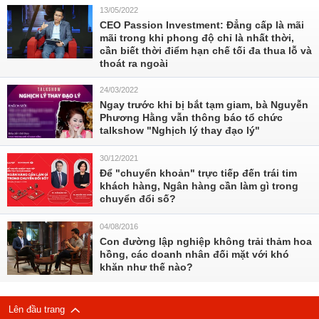
13/05/2022
CEO Passion Investment: Đẳng cấp là mãi
mãi trong khi phong độ chỉ là nhất thời,
cần biết thời điểm hạn chế tối đa thua lỗ và
thoát ra ngoài
24/03/2022
Ngay trước khi bị bắt tạm giam, bà Nguyễn
Phương Hằng vẫn thông báo tổ chức
talkshow "Nghịch lý thay đạo lý"
30/12/2021
Để "chuyển khoản" trực tiếp đến trái tim
khách hàng, Ngân hàng cần làm gì trong
chuyển đổi số?
04/08/2016
Con đường lập nghiệp không trải thảm hoa
hồng, các doanh nhân đối mặt với khó
khăn như thế nào?
Lên đầu trang