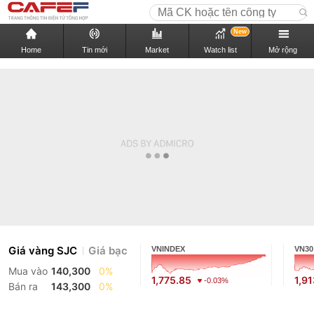
New
Home
Tin mới
Market
Watch list
Mở rộng
Giá vàng SJC
Giá bạc
VNINDEX
VN30
Mua vào
140,300
0%
1,775.85
1,9
-0.03%
Bán ra
143,300
0%