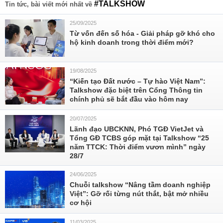
#TALKSHOW
Tin tức, bài viết mới nhất về
25/09/2025
Từ vốn đến số hóa - Giải pháp gỡ khó cho
hộ kinh doanh trong thời điểm mới?
19/08/2025
“Kiến tạo Đất nước – Tự hào Việt Nam”:
Talkshow đặc biệt trên Cổng Thông tin
chính phủ sẽ bắt đầu vào hôm nay
20/07/2025
Lãnh đạo UBCKNN, Phó TGĐ VietJet và
Tổng GĐ TCBS góp mặt tại Talkshow “25
năm TTCK: Thời điểm vươn mình” ngày
28/7
24/06/2025
Chuỗi talkshow “Nâng tầm doanh nghiệp
Việt”: Gỡ rối từng nút thắt, bật mở nhiều
cơ hội
11/03/2025