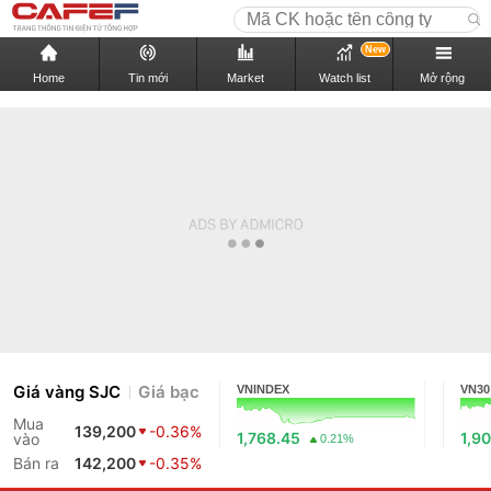
New
Home
Tin mới
Market
Watch list
Mở rộng
Giá vàng SJC
Giá bạc
VNINDEX
VN30
Mua
139,200
-0.36%
1,768.45
1,90
vào
0.21%
Bán ra
142,200
-0.35%