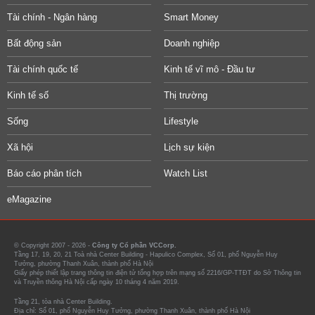
Tài chính - Ngân hàng
Smart Money
Bất động sản
Doanh nghiệp
Tài chính quốc tế
Kinh tế vĩ mô - Đầu tư
Kinh tế số
Thị trường
Sống
Lifestyle
Xã hội
Lịch sự kiện
Báo cáo phân tích
Watch List
eMagazine
© Copyright 2007 - 2026 -
Công ty Cổ phần VCCorp.
Tầng 17, 19, 20, 21 Toà nhà Center Building - Hapulico Complex, Số 01, phố Nguyễn Huy
Tưởng, phường Thanh Xuân, thành phố Hà Nội
Giấy phép thiết lập trang thông tin điện tử tổng hợp trên mạng số 2216/GP-TTĐT do Sở Thông tin
và Truyền thông Hà Nội cấp ngày 10 tháng 4 năm 2019.
Tầng 21, tòa nhà Center Building.
Địa chỉ: Số 01, phố Nguyễn Huy Tưởng, phường Thanh Xuân, thành phố Hà Nội