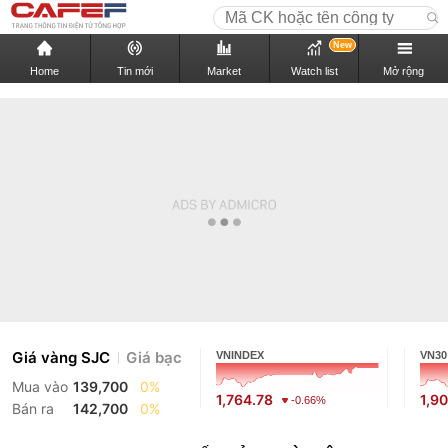
New
Home
Tin mới
Market
Watch list
Mở rộng
Giá vàng SJC
Giá bạc
VNINDEX
VN30
Mua vào
139,700
0%
1,764.78
1,9
-0.66%
Bán ra
142,700
0%