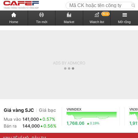
New
Home
Tin mới
Market
Watch list
Mở rộng
Giá vàng SJC
Giá bạc
VNINDEX
VN30
Mua vào
141,000
0.57%
1,768.06
1,91
0.19%
Bán ra
144,000
0.56%