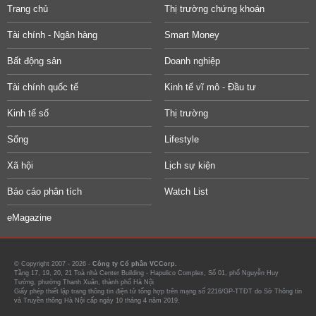
Trang chủ
Thị trường chứng khoán
Tài chính - Ngân hàng
Smart Money
Bất động sản
Doanh nghiệp
Tài chính quốc tế
Kinh tế vĩ mô - Đầu tư
Kinh tế số
Thị trường
Sống
Lifestyle
Xã hội
Lịch sự kiện
Báo cáo phân tích
Watch List
eMagazine
© Copyright 2007 - 2026 -
Công ty Cổ phần VCCorp.
Tầng 17, 19, 20, 21 Toà nhà Center Building - Hapulico Complex, Số 01, phố Nguyễn Huy
Tưởng, phường Thanh Xuân, thành phố Hà Nội
Giấy phép thiết lập trang thông tin điện tử tổng hợp trên mạng số 2216/GP-TTĐT do Sở Thông tin
và Truyền thông Hà Nội cấp ngày 10 tháng 4 năm 2019.