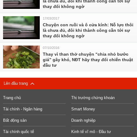
là chưa đủ, đôi khi thành công cần tới sự
thay đổi không ngờ
17/03/2017
Chuyện con ruồi và ô cửa kính: Nỗ lực thôi
là chưa đủ, đôi khi thành công cần tới sự
thay đổi không ngờ
07/10/2016
Thay vì than thở chuyện “chia nhỏ bước
giá” gây khó, NĐT hãy thay đổi chiến thuật
đầu tư
Lên đầu trang
Trang chủ
Thị trường chứng khoán
Tài chính - Ngân hàng
Smart Money
Bất động sản
Doanh nghiệp
Tài chính quốc tế
Kinh tế vĩ mô - Đầu tư