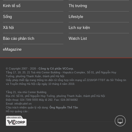
Kinh tế số
Thị trường
Sống
Lifestyle
Xã hội
Lịch sự kiện
Báo cáo phân tích
Watch List
eMagazine
© Copyright 2007 - 2026 -
Công ty Cổ phần VCCorp.
Tầng 17, 19, 20, 21 Toà nhà Center Building - Hapulico Complex, Số 01, phố Nguyễn Huy
Tưởng, phường Thanh Xuân, thành phố Hà Nội
Giấy phép thiết lập trang thông tin điện tử tổng hợp trên mạng số 2216/GP-TTĐT do Sở Thông tin
và Truyền thông Hà Nội cấp ngày 10 tháng 4 năm 2019.
Tầng 21, tòa nhà Center Building.
Địa chỉ: Số 01, phố Nguyễn Huy Tưởng, phường Thanh Xuân, thành phố Hà Nội
Điện thoại: 024 7309 5555 Máy lẻ 292. Fax: 024-39744082
Email: info@cafef.vn
Chịu trách nhiệm quản lý nội dung:
Ông Nguyễn Thế Tân
Hỗ trợ quảng cáo :