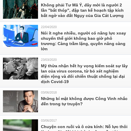
Không phải Tư Mã Ý, đây mới là người 2
lần "bắt thóp", đập tan kế hoạch tập kích
bất ngờ vào đất Ngụy của Gia Cát Lượng
22/04/2020
Nói ít nghe nhiều, người có năng lực xoay
chuyển thế giới không bao giờ phô
trương: Càng trầm lặng, quyền năng càng
lớn
23/03/2020
Mỹ thừa nhận hết hy vọng kiểm soát sự lây
lan của virus corona, từ bỏ xét nghiệm
diện rộng và đổi chiến thuật chống lại đại
dịch Covid-19
03/06/2018
Những bí mật không được Công Vinh nhắc
đến trong tự truyện?
03/06/2017
Chuyện con ruồi và ô cửa kính: Nỗ lực thôi