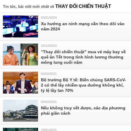
THAY ĐỔI CHIẾN THUẬT
Tin tức, bài viết mới nhất về
03/01/2024
Xu hướng an ninh mạng cần theo dõi vào
năm 2024
22/12/2023
“Thay đổi chiến thuật" mua vé máy bay về
quê ăn Tết trong tình hình lương thưởng
mông lung cuối năm
03/02/2021
Bộ trưởng Bộ Y tế: Biến chủng SARS-CoV-
2 có thể lây nhiễm qua đường không khí,
tỷ lệ lây lan 70%
03/02/2021
Nếu không truy vết được, các địa phương
phải giãn cách
19/01/2021