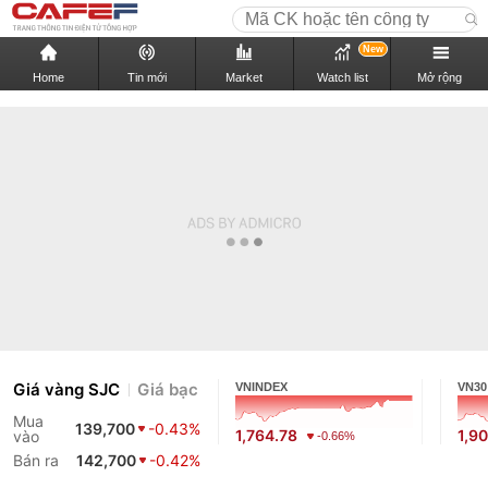
New
Home
Tin mới
Market
Watch list
Mở rộng
Giá vàng SJC
Giá bạc
VNINDEX
VN30
Mua
139,700
-0.43%
1,764.78
1,9
vào
-0.66%
Bán ra
142,700
-0.42%