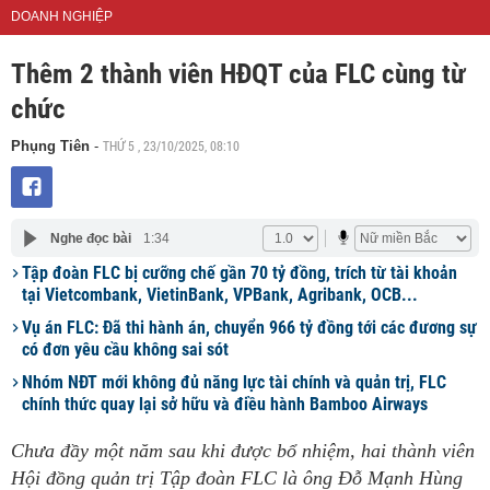
DOANH NGHIỆP
Thêm 2 thành viên HĐQT của FLC cùng từ
chức
THỨ 5 , 23/10/2025, 08:10
Phụng Tiên
-
Nghe đọc bài
1:34
Tập đoàn FLC bị cưỡng chế gần 70 tỷ đồng, trích từ tài khoản
tại Vietcombank, VietinBank, VPBank, Agribank, OCB...
Vụ án FLC: Đã thi hành án, chuyển 966 tỷ đồng tới các đương sự
có đơn yêu cầu không sai sót
Nhóm NĐT mới không đủ năng lực tài chính và quản trị, FLC
chính thức quay lại sở hữu và điều hành Bamboo Airways
Chưa đầy một năm sau khi được bổ nhiệm, hai thành viên
Hội đồng quản trị Tập đoàn FLC là ông Đỗ Mạnh Hùng