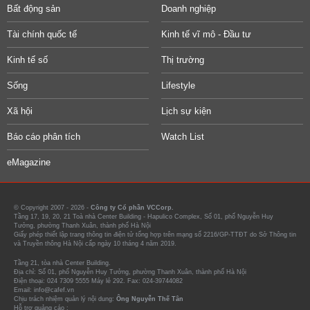
Bất động sản
Doanh nghiệp
Tài chính quốc tế
Kinh tế vĩ mô - Đầu tư
Kinh tế số
Thị trường
Sống
Lifestyle
Xã hội
Lịch sự kiện
Báo cáo phân tích
Watch List
eMagazine
© Copyright 2007 - 2026 -
Công ty Cổ phần VCCorp.
Tầng 17, 19, 20, 21 Toà nhà Center Building - Hapulico Complex, Số 01, phố Nguyễn Huy
Tưởng, phường Thanh Xuân, thành phố Hà Nội
Giấy phép thiết lập trang thông tin điện tử tổng hợp trên mạng số 2216/GP-TTĐT do Sở Thông tin
và Truyền thông Hà Nội cấp ngày 10 tháng 4 năm 2019.
Tầng 21, tòa nhà Center Building.
Địa chỉ: Số 01, phố Nguyễn Huy Tưởng, phường Thanh Xuân, thành phố Hà Nội
Điện thoại: 024 7309 5555 Máy lẻ 292. Fax: 024-39744082
Email: info@cafef.vn
Chịu trách nhiệm quản lý nội dung:
Ông Nguyễn Thế Tân
Hỗ trợ quảng cáo :