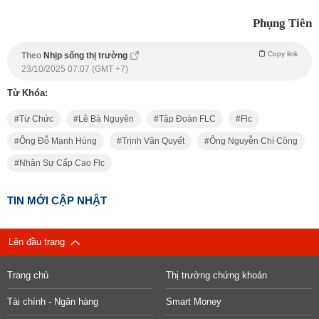
Phụng Tiên
Copy link
Theo
Nhịp sống thị trường
23/10/2025 07:07 (GMT +7)
Từ Khóa:
Từ Chức
Lê Bá Nguyên
Tập Đoàn FLC
Flc
Ông Đỗ Mạnh Hùng
Trịnh Văn Quyết
Ông Nguyễn Chí Công
Nhân Sự Cấp Cao Flc
TIN MỚI CẬP NHẬT
Lên đầu trang
Trang chủ
Thị trường chứng khoán
Tài chính - Ngân hàng
Smart Money