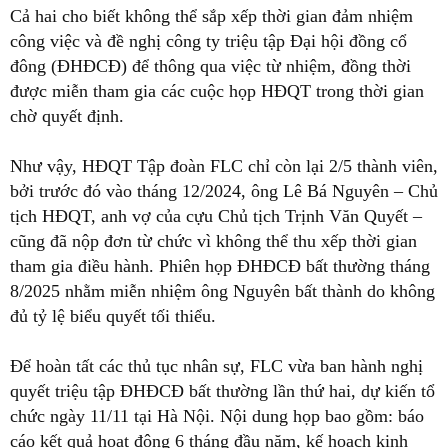
Cả hai cho biết không thể sắp xếp thời gian đảm nhiệm
công việc và đề nghị công ty triệu tập Đại hội đồng cổ
đông (ĐHĐCĐ) để thông qua việc từ nhiệm, đồng thời
được miễn tham gia các cuộc họp HĐQT trong thời gian
chờ quyết định.
Như vậy, HĐQT Tập đoàn FLC chỉ còn lại 2/5 thành viên,
bởi trước đó vào tháng 12/2024, ông Lê Bá Nguyên – Chủ
tịch HĐQT, anh vợ của cựu Chủ tịch Trịnh Văn Quyết –
cũng đã nộp đơn từ chức vì không thể thu xếp thời gian
tham gia điều hành. Phiên họp ĐHĐCĐ bất thường tháng
8/2025 nhằm miễn nhiệm ông Nguyên bất thành do không
đủ tỷ lệ biểu quyết tối thiểu.
Để hoàn tất các thủ tục nhân sự, FLC vừa ban hành nghị
quyết triệu tập ĐHĐCĐ bất thường lần thứ hai, dự kiến tổ
chức ngày 11/11 tại Hà Nội. Nội dung họp bao gồm: báo
cáo kết quả hoạt động 6 tháng đầu năm, kế hoạch kinh