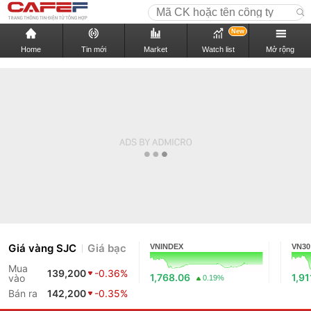
New
Home
Tin mới
Market
Watch list
Mở rộng
Giá vàng SJC
Giá bạc
VNINDEX
VN30
Mua
139,200
-0.36%
1,768.06
1,91
vào
0.19%
Bán ra
142,200
-0.35%