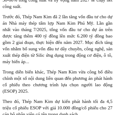
50-60% tổng công suất và hy vọng năm 2027 sẽ chạy hết
công suất.
Trước đó, Thép Nam Kim đã 2 lần tăng vốn đầu tư cho dự
án Nhà máy thép tấm lợp Nam Kim Phú Mỹ. Lần gần
nhất vào tháng 7/2025, tổng vốn đầu tư cho dự án trên
được tăng thêm 400 tỷ đồng lên mức 6.200 tỷ đồng bao
gồm 2 giai đoạn, thực hiện đến năm 2027. Mục đích tăng
vốn nhằm bổ sung vốn đầu tư dây chuyền, công nghệ, sản
xuất thép điện từ Silic ứng dụng trong động cơ điện, ô tô,
máy biến áp...
Trong diễn biến khác, Thép Nam Kim vừa công bố điều
chỉnh một số nội dung liên quan đến phương án phát hành
cổ phiếu theo chương trình lựa chọn người lao động
(ESOP) 2025.
Theo đó, Thép Nam Kim dự kiến phát hành tối đa 4,5
triệu cổ phiếu ESOP với giá 10.000 đồng/cổ phiếu cho 27
cán bộ nhân viên có tên trong danh sách.