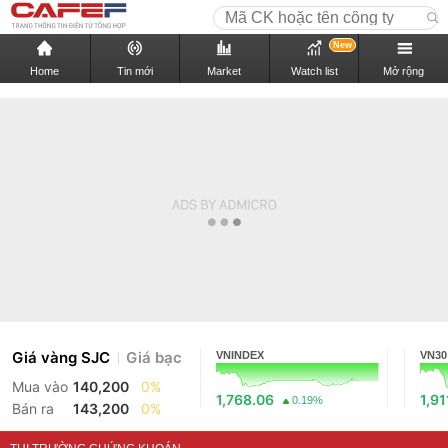
New
Home
Tin mới
Market
Watch list
Mở rộng
Giá vàng SJC
Giá bạc
VNINDEX
VN30
Mua vào
140,200
0%
1,768.06
1,91
0.19%
Bán ra
143,200
0%