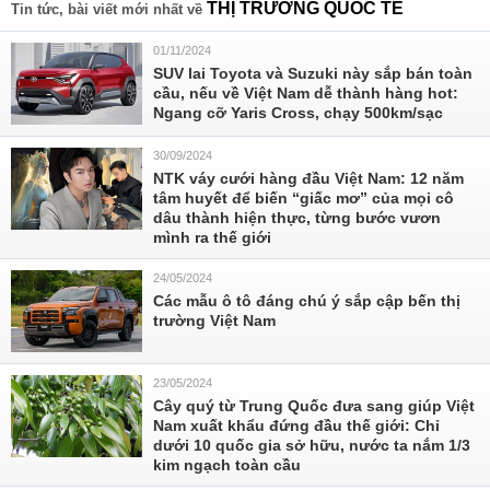
THỊ TRƯỜNG QUỐC TẾ
Tin tức, bài viết mới nhất về
01/11/2024
SUV lai Toyota và Suzuki này sắp bán toàn
cầu, nếu về Việt Nam dễ thành hàng hot:
Ngang cỡ Yaris Cross, chạy 500km/sạc
30/09/2024
NTK váy cưới hàng đầu Việt Nam: 12 năm
tâm huyết để biến “giấc mơ” của mọi cô
dâu thành hiện thực, từng bước vươn
mình ra thế giới
24/05/2024
Các mẫu ô tô đáng chú ý sắp cập bến thị
trường Việt Nam
23/05/2024
Cây quý từ Trung Quốc đưa sang giúp Việt
Nam xuất khẩu đứng đầu thế giới: Chỉ
dưới 10 quốc gia sở hữu, nước ta nắm 1/3
kim ngạch toàn cầu