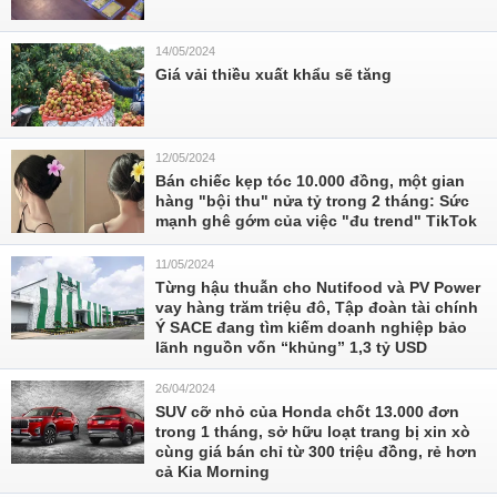
14/05/2024
Giá vải thiều xuất khẩu sẽ tăng
12/05/2024
Bán chiếc kẹp tóc 10.000 đồng, một gian
hàng "bội thu" nửa tỷ trong 2 tháng: Sức
mạnh ghê gớm của việc "đu trend" TikTok
11/05/2024
Từng hậu thuẫn cho Nutifood và PV Power
vay hàng trăm triệu đô, Tập đoàn tài chính
Ý SACE đang tìm kiếm doanh nghiệp bảo
lãnh nguồn vốn “khủng” 1,3 tỷ USD
26/04/2024
SUV cỡ nhỏ của Honda chốt 13.000 đơn
trong 1 tháng, sở hữu loạt trang bị xin xò
cùng giá bán chỉ từ 300 triệu đồng, rẻ hơn
cả Kia Morning