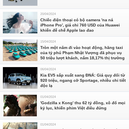
20/04/2024
Chiếc điện thoại có bộ camera 'na ná
iPhone Pro', giá chỉ 760 USD của Huawei
khiến đế chế Apple lao đao
15/04/2024
Tròn một năm đi vào hoạt động, hãng taxi
của tỷ phú Phạm Nhật Vượng đã phục vụ
50 triệu lượt khách, nắm 18,17% thị trường
06/04/2024
Kia EV5 sắp xuất sang ĐNÁ: Giá quy đổi từ
920 triệu, ngang cỡ Sportage, nhiều chi tiết
độc lạ
01/04/2024
'Godzilla x Kong' thu 62 tỷ đồng, xô đổ mọi
kỷ lục, khiến phim Việt điêu đứng
01/04/2024