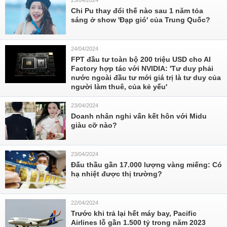
25/04/2024
Chi Pu thay đổi thế nào sau 1 năm tỏa
sáng ở show 'Đạp gió' của Trung Quốc?
24/04/2024
FPT đầu tư toàn bộ 200 triệu USD cho AI
Factory hợp tác với NVIDIA: 'Tư duy phải
nước ngoài đầu tư mới giá trị là tư duy của
người làm thuê, của kẻ yếu'
23/04/2024
Doanh nhân nghi vấn kết hôn với Midu
giàu cỡ nào?
23/04/2024
Đấu thầu gần 17.000 lượng vàng miếng: Có
hạ nhiệt được thị trường?
22/04/2024
Trước khi trả lại hết máy bay, Pacific
Airlines lỗ gần 1.500 tỷ trong năm 2023