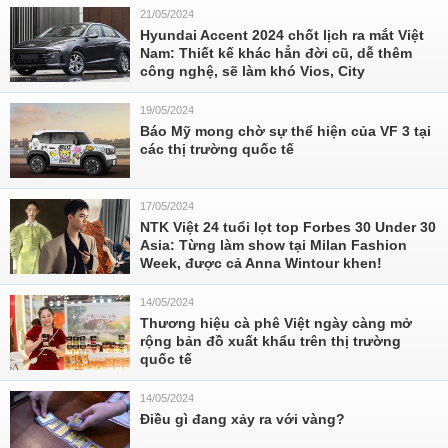
21/05/2024
Hyundai Accent 2024 chốt lịch ra mắt Việt
Nam: Thiết kế khác hẳn đời cũ, dễ thêm
công nghệ, sẽ làm khó Vios, City
19/05/2024
Báo Mỹ mong chờ sự thể hiện của VF 3 tại
các thị trường quốc tế
17/05/2024
NTK Việt 24 tuổi lọt top Forbes 30 Under 30
Asia: Từng làm show tại Milan Fashion
Week, được cả Anna Wintour khen!
14/05/2024
Thương hiệu cà phê Việt ngày càng mở
rộng bản đồ xuất khẩu trên thị trường
quốc tế
14/05/2024
Điều gì đang xảy ra với vàng?