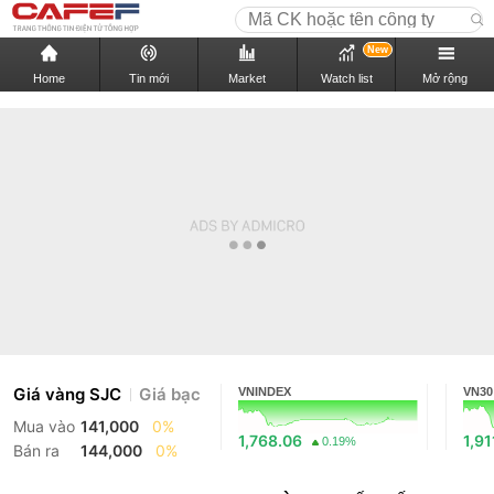
New
Home
Tin mới
Market
Watch list
Mở rộng
Giá vàng SJC
Giá bạc
VNINDEX
VN30
Mua vào
141,000
0%
1,768.06
1,91
0.19%
Bán ra
144,000
0%