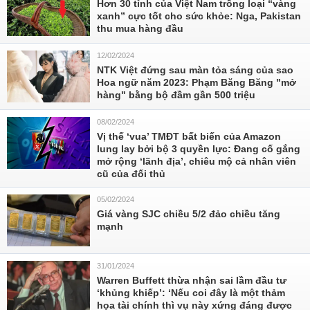
Hơn 30 tỉnh của Việt Nam trồng loại “vàng
xanh” cực tốt cho sức khỏe: Nga, Pakistan
thu mua hàng đầu
12/02/2024
NTK Việt đứng sau màn tỏa sáng của sao
Hoa ngữ năm 2023: Phạm Băng Băng "mở
hàng" bằng bộ đầm gần 500 triệu
08/02/2024
Vị thế ‘vua’ TMĐT bất biến của Amazon
lung lay bởi bộ 3 quyền lực: Đang cố gắng
mở rộng ‘lãnh địa’, chiêu mộ cả nhân viên
cũ của đối thủ
05/02/2024
Giá vàng SJC chiều 5/2 đảo chiều tăng
mạnh
31/01/2024
Warren Buffett thừa nhận sai lầm đầu tư
‘khủng khiếp’: ‘Nếu coi đây là một thảm
họa tài chính thì vụ này xứng đáng được