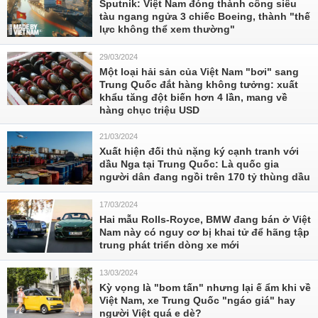
Sputnik: Việt Nam đóng thành công siêu
tàu ngang ngửa 3 chiếc Boeing, thành "thế
lực không thể xem thường"
29/03/2024
Một loại hải sản của Việt Nam "bơi" sang
Trung Quốc đắt hàng không tưởng: xuất
khẩu tăng đột biến hơn 4 lần, mang về
hàng chục triệu USD
21/03/2024
Xuất hiện đối thủ nặng ký cạnh tranh với
dầu Nga tại Trung Quốc: Là quốc gia
người dân đang ngồi trên 170 tỷ thùng dầu
17/03/2024
Hai mẫu Rolls-Royce, BMW đang bán ở Việt
Nam này có nguy cơ bị khai tử để hãng tập
trung phát triển dòng xe mới
13/03/2024
Kỳ vọng là "bom tấn" nhưng lại ế ẩm khi về
Việt Nam, xe Trung Quốc "ngáo giá" hay
người Việt quá e dè?