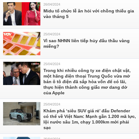
26/04/2024
Midu tổ chức lễ ăn hỏi với chồng thiếu gia
vào tháng 5
25/04/2024
Vì sao NHNN liên tiếp hủy đấu thầu vàng
miếng?
25/04/2024
Trong khi nhiều công ty xe điện chật vật,
một hãng điện thoại Trung Quốc vừa mở
bán ô tô điện đã sắp hòa vốn để có lãi,
thực hiện thành công giấc mơ dang dở
của Apple
25/04/2024
Khám phá ‘siêu SUV giá rẻ’ đấu Defender
có thể về Việt Nam: Mạnh gần 1.200 mã lực,
lội nước sâu 1m, chạy 1.000km mới phải
sạc