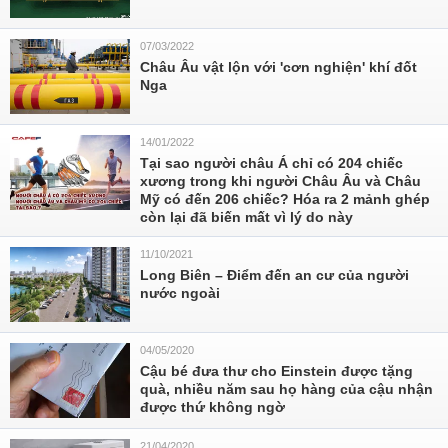
07/03/2022
Châu Âu vật lộn với 'cơn nghiện' khí đốt
Nga
14/01/2022
Tại sao người châu Á chỉ có 204 chiếc
xương trong khi người Châu Âu và Châu
Mỹ có đến 206 chiếc? Hóa ra 2 mảnh ghép
còn lại đã biến mất vì lý do này
11/10/2021
Long Biên – Điểm đến an cư của người
nước ngoài
04/05/2020
Cậu bé đưa thư cho Einstein được tặng
quà, nhiều năm sau họ hàng của cậu nhận
được thứ không ngờ
21/04/2020