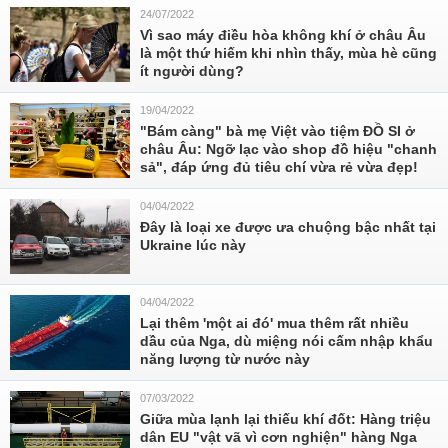
24/07/2022
Vì sao máy điều hòa không khí ở châu Âu
là một thứ hiếm khi nhìn thấy, mùa hè cũng
ít người dùng?
19/04/2022
"Bám càng" bà mẹ Việt vào tiệm ĐỒ SI ở
châu Âu: Ngỡ lạc vào shop đồ hiệu "chanh
sả", đáp ứng đủ tiêu chí vừa rẻ vừa đẹp!
04/04/2022
Đây là loại xe được ưa chuộng bậc nhất tại
Ukraine lúc này
04/04/2022
Lại thêm 'một ai đó' mua thêm rất nhiều
dầu của Nga, dù miệng nói cấm nhập khẩu
năng lượng từ nước này
07/03/2022
Giữa mùa lạnh lại thiếu khí đốt: Hàng triệu
dân EU "vật vã vì cơn nghiện" hàng Nga