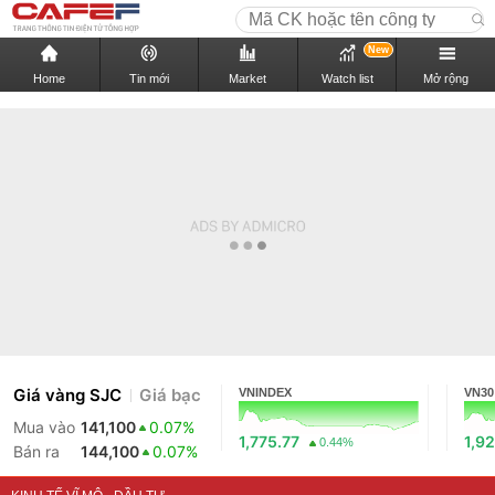
New
Home
Tin mới
Market
Watch list
Mở rộng
Giá vàng SJC
Giá bạc
VNINDEX
VN30
Mua vào
141,100
0.07%
1,775.77
1,92
0.44%
Bán ra
144,100
0.07%