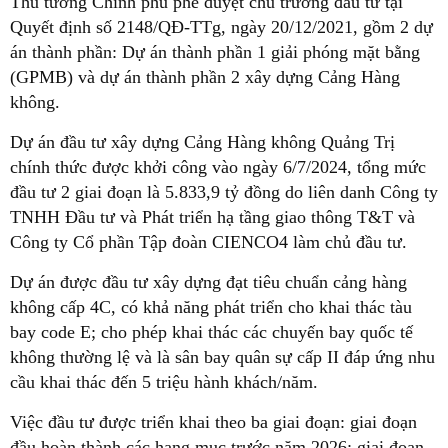
Thủ tướng Chính phủ phê duyệt chủ trương đầu tư tại
Quyết định số 2148/QĐ-TTg, ngày 20/12/2021, gồm 2 dự
án thành phần: Dự án thành phần 1 giải phóng mặt bằng
(GPMB) và dự án thành phần 2 xây dựng Cảng Hàng
không.
Dự án đầu tư xây dựng Cảng Hàng không Quảng Trị
chính thức được khởi công vào ngày 6/7/2024, tổng mức
đầu tư 2 giai đoạn là 5.833,9 tỷ đồng do liên danh Công ty
TNHH Đầu tư và Phát triển hạ tầng giao thông T&T và
Công ty Cổ phần Tập đoàn CIENCO4 làm chủ đầu tư.
Dự án được đầu tư xây dựng đạt tiêu chuẩn cảng hàng
không cấp 4C, có khả năng phát triển cho khai thác tàu
bay code E; cho phép khai thác các chuyến bay quốc tế
không thường lệ và là sân bay quân sự cấp II đáp ứng nhu
cầu khai thác đến 5 triệu hành khách/năm.
Việc đầu tư được triển khai theo ba giai đoạn: giai đoạn
đầu hoàn thành các hạng mục trước năm 2026; giai đoạn