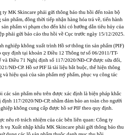
ty MK Skincare phải gửi thông báo thu hồi đến toàn bộ
 sản phẩm, đồng thời tiếp nhận hàng hóa trả về, tiến hành
ác sản phẩm vi phạm cho đến khi có hướng dẫn tiêu hủy của
p phải gửi báo cáo thu hồi về Cục trước ngày 15/12/2025.
nh nghiệp không xuất trình Hồ sơ thông tin sản phẩm (PIF)
 quy định tại khoản 2 Điều 12 Thông tư số 06/2011/TT-
ế và Điều 71 Nghị định số 117/2020/NĐ-CP được sửa đổi,
21/NĐ-CP. Hồ sơ PIF là tài liệu bắt buộc, thể hiện thông
ượng và hiệu quả của sản phẩm mỹ phẩm, phục vụ công tác
ồi các sản phẩm nêu trên được xác định là biện pháp khắc
ị định 117/2020/NĐ-CP, nhằm đảm bảo an toàn cho người
nghiệp không cung cấp được hồ sơ PIF theo quy định.
c nêu rõ trách nhiệm của các bên liên quan: Công ty
 vụ Xuất nhập khẩu MK Skincare phải gửi thông báo thu
i, sử dụng các lô sản phẩm thuộc danh mục thu hồi.