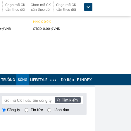
Chọn mã CK
Chọn mã CK
Chọn mã CK
cần theo dõi
cần theo dõi
cần theo dõi
Dữ liệu
F INDEX
Ị TRƯỜNG
SỐNG
LIFESTYLE
Công ty
Tin tức
Lãnh đạo