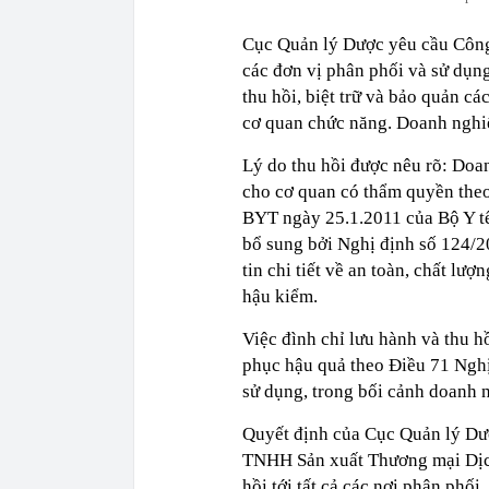
Cục Quản lý Dược yêu cầu Công 
các đơn vị phân phối và sử dụng
thu hồi, biệt trữ và bảo quản c
cơ quan chức năng. Doanh nghiệ
Lý do thu hồi được nêu rõ: Doa
cho cơ quan có thẩm quyền theo
BYT ngày 25.1.2011 của Bộ Y t
bổ sung bởi Nghị định số 124/20
tin chi tiết về an toàn, chất l
hậu kiểm.
Việc đình chỉ lưu hành và thu h
phục hậu quả theo Điều 71 Ngh
sử dụng, trong bối cảnh doanh 
Quyết định của Cục Quản lý Dượ
TNHH Sản xuất Thương mại Dịch
hồi tới tất cả các nơi phân phố