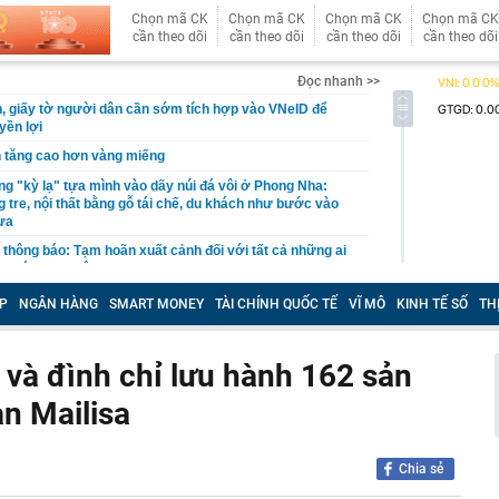
Chọn mã CK
Chọn mã CK
Chọn mã CK
Chọn mã CK
cần theo dõi
cần theo dõi
cần theo dõi
cần theo dõi
Đọc nhanh >>
tin, giấy tờ người dân cần sớm tích hợp vào VNeID để
yền lợi
n tăng cao hơn vàng miếng
g "kỳ lạ" tựa mình vào dãy núi đá vôi ở Phong Nha:
 tre, nội thất bằng gỗ tái chế, du khách như bước vào
ưa
thông báo: Tạm hoãn xuất cảnh đối với tất cả những ai
nh sách sau đây
tối ưu công năng cho ngân sách hạn chế
P
NGÂN HÀNG
SMART MONEY
TÀI CHÍNH QUỐC TẾ
VĨ MÔ
KINH TẾ SỐ
TH
công suất thiết kế, Hà Nội giải bài toán chống ngập ra
 và đình chỉ lưu hành 162 sản
t kiệm hơn 77 triệu đồng, 2 tháng sau được ngân hàng
ông báo: “Tiền đang nằm trong tài khoản của công ty bảo
n Mailisa
p (V68) báo lãi tăng 200% trước thềm đưa cổ phiếu lên
Chia sẻ
nda SH, xe tay ga Ý Lambretta J200 lộ diện sở hữu