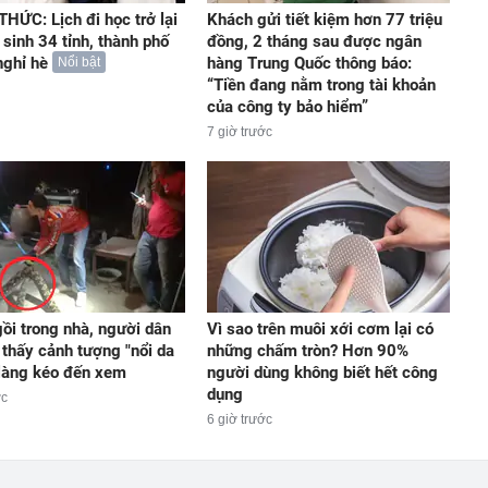
HỨC: Lịch đi học trở lại
Khách gửi tiết kiệm hơn 77 triệu
 sinh 34 tỉnh, thành phố
đồng, 2 tháng sau được ngân
nghỉ hè
hàng Trung Quốc thông báo:
Nổi bật
“Tiền đang nằm trong tài khoản
của công ty bảo hiểm”
7 giờ trước
ồi trong nhà, người dân
Vì sao trên muôi xới cơm lại có
 thấy cảnh tượng "nổi da
những chấm tròn? Hơn 90%
 làng kéo đến xem
người dùng không biết hết công
dụng
ớc
6 giờ trước