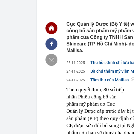
phanh ABS ha
10:59
Áp thấp nhiệt 
cao đến 4m
10:56
Nga bất ngờ '
Cục Quản lý Dược (Bộ Y tế) v
10:50
Vợ cũ Đan Trư
công bố sản phẩm mỹ phẩm và 
phẩm của Công ty TNHH Sản 
10:48
3 thói quen r
Skincare (TP Hồ Chí Minh)- d
10:46
Đang ngồi tro
Mailisa.
cả làng kéo 
10:43
Vì sao trên m
Thu hồi, đình chỉ lưu 
25-11-2025
dùng không bi
Bà chủ thẩm mỹ viện Ma
10:38
Hai chị em si
24-11-2025
10:34
Tướng Mỹ tìm 
Tâm thư của Mailisa
24-11-2025
10:33
Trường học sa
Theo quyết định, 80 số tiếp
10:30
Rửa tiền 320 
nhận Phiếu công bố sản
đồng
phẩm mỹ phẩm do Cục
10:26
Quang Hải vượ
Quản lý Dược cấp trước đây bị t
sản phẩm (PIF) theo quy định 
CP, được sửa đổi bổ sung tại 
phẩm còn hạn sử dụng của doanh