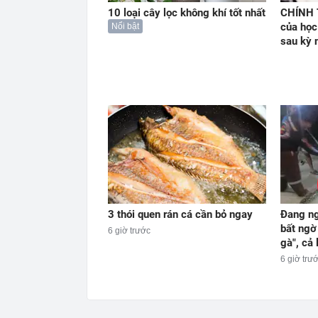
10 loại cây lọc không khí tốt nhất
CHÍNH T
của học
Nổi bật
sau kỳ 
3 thói quen rán cá cần bỏ ngay
Đang ng
bất ngờ
6 giờ trước
gà", cả
6 giờ trư