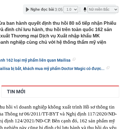
i kênh
đới giật cấp 8 trên Vịnh Bắc Bộ, nhiều vùng biển sóng
3:05
Nghe đọc bài
cầu cứu' đồng minh của Mỹ
ừa ban hành quyết định thu hồi 80 số tiếp nhận Phiếu
ờng báo tin vui
đình chỉ lưu hành, thu hồi trên toàn quốc 162 sản
xuất Thương mại Dịch vụ Xuất nhập khẩu MK
án cá cần bỏ ngay
oanh nghiệp cùng chủ với hệ thống thẩm mỹ viện
ng nhà, người dân bất ngờ thấy cảnh tượng "nổi da gà",
đến xem
uôi xới cơm lại có những chấm tròn? Hơn 90% người
hành 162 loại mỹ phẩm liên quan Mailisa
ết hết công dụng
ilisa bị bắt, khách mua mỹ phẩm Doctor Magic có được...
nh đôi cùng tốt nghiệp Xuất sắc Đại học Ngoại ngữ
lối thoát cho Tổng thống Trump khỏi Iran
u sắp xếp: Thay đổi lớn nhất nằm ở cách quản trị
TIN MỚI
tỷ đồng cho Mr Pips, Shark Bình nộp khắc phục 5,7 tỷ
t kỷ lục của Lê Công Vinh
hu hồi vì doanh nghiệp không xuất trình Hồ sơ thông tin
của Thông tư 06/2011/TT-BYT và Nghị định 117/2020/NĐ-
Nghị định 124/2021/NĐ-CP. Bên cạnh đó, 162 sản phẩm mỹ
 nghiệp này cũng bị đình chỉ lưu hành và thu hồi do yêu