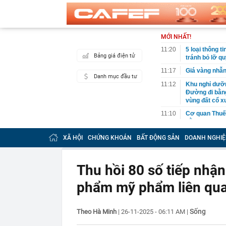
MỚI NHẤT!
11:20
5 loại thông 
Bảng giá điện tử
tránh bỏ lỡ qu
11:17
Giá vàng nhẫ
Danh mục đầu tư
11:12
Khu nghỉ dưỡn
Đường đi bằng
vùng đất cổ x
11:10
Cơ quan Thuế 
nằm trong da
11:09
Thiết kế nhà 
XÃ HỘI
CHỨNG KHOÁN
BẤT ĐỘNG SẢN
DOANH NGHIỆ
11:08
Mưa lớn vượt 
sao?
Thu hồi 80 số tiếp nhận
11:05
Khách gửi tiế
Trung Quốc th
phẩm mỹ phẩm liên qua
hiểm”
11:03
Tuấn Anh Grou
sàn
Sống
Theo Hà Minh
|
26-11-2025 - 06:11 AM
|
11:00
Thách thức Ho