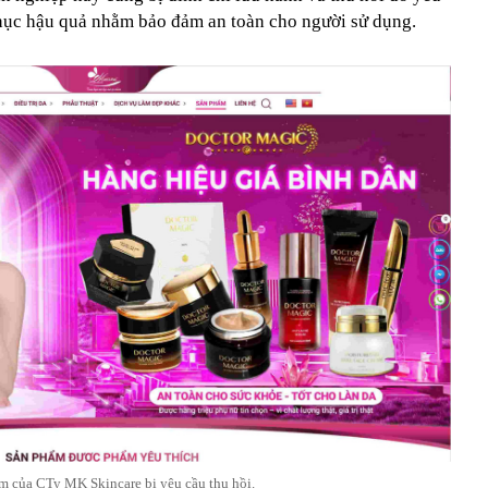
hục hậu quả nhằm bảo đảm an toàn cho người sử dụng.
m của CTy MK Skincare bị yêu cầu thu hồi.