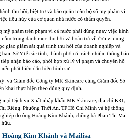
 hành thu hồi, biệt trữ và bảo quản toàn bộ số mỹ phẩm vi
việc tiêu hủy của cơ quan nhà nước có thẩm quyền.
g mỹ phẩm trên phạm vi cả nước phải dừng ngay việc kinh
nằm trong danh mục thu hồi và hoàn trả về đơn vị cung
c giao giám sát quá trình thu hồi của doanh nghiệp và
hạn. Sở Y tế các tỉnh, thành phố có trách nhiệm thông báo
c tiếp nhận báo cáo, phối hợp xử lý vi phạm và chuyển hồ
 nếu phát hiện dấu hiệu hình sự.
y ký, và Giám đốc Công ty MK Skincare cùng Giám đốc Sở
iển khai thực hiện theo đúng quy định.
mại Dịch vụ Xuất nhập khẩu MK Skincare, địa chỉ K31,
Thị Riêng, Phường Thới An, TP Hồ Chí Minh và hệ thống
 nghiệp do ông Hoàng Kim Khánh, chồng bà Phan Thị Mai
ở hữu.
ủa Hoàng Kim Khánh và Mailisa