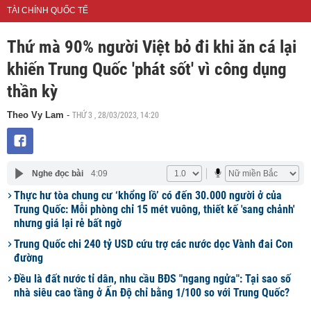
TÀI CHÍNH QUỐC TẾ
Thứ mà 90% người Việt bỏ đi khi ăn cá lại
khiến Trung Quốc 'phát sốt' vì công dụng
thần kỳ
THỨ 3 , 28/03/2023, 14:20
Theo Vy Lam
-
Nghe đọc bài
4:09
Thực hư tòa chung cư ‘khổng lồ’ có đến 30.000 người ở của
Trung Quốc: Mỗi phòng chỉ 15 mét vuông, thiết kế 'sang chảnh'
nhưng giá lại rẻ bất ngờ
Trung Quốc chi 240 tỷ USD cứu trợ các nước dọc Vành đai Con
đường
Đều là đất nước tỉ dân, nhu cầu BĐS "ngang ngửa": Tại sao số
nhà siêu cao tầng ở Ấn Độ chỉ bằng 1/100 so với Trung Quốc?