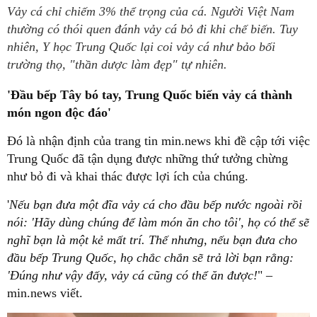
Vảy cá chỉ chiếm 3% thể trọng của cá. Người Việt Nam
thường có thói quen đánh vảy cá bỏ đi khi chế biến. Tuy
nhiên, Y học Trung Quốc lại coi vảy cá như bảo bối
trường thọ, "thần dược làm đẹp" tự nhiên.
'Đầu bếp Tây bó tay, Trung Quốc biến vảy cá thành
món ngon độc đáo'
Đó là nhận định của trang tin min.news khi đề cập tới việc
Trung Quốc đã tận dụng được những thứ tưởng chừng
như bỏ đi và khai thác được lợi ích của chúng.
'
Nếu bạn đưa một đĩa vảy cá cho đầu bếp nước ngoài rồi
nói: 'Hãy dùng chúng để làm món ăn cho tôi', họ có thể sẽ
nghĩ bạn là một kẻ mất trí. Thế nhưng, nếu bạn đưa cho
đầu bếp Trung Quốc, họ chắc chắn sẽ trả lời bạn rằng:
'Đúng như vậy đấy, vảy cá cũng có thể ăn được!
" –
min.news viết.