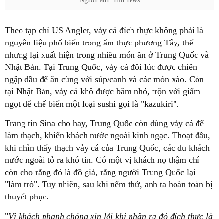
Nguồn ảnh: min.news
Theo tạp chí US Angler, vảy cá đích thực không phải là
nguyên liệu phổ biến trong ẩm thực phương Tây, thế
nhưng lại xuất hiện trong nhiều món ăn ở Trung Quốc và
Nhật Bản. Tại Trung Quốc, vảy cá đôi lúc được chiên
ngập dầu để ăn cùng với súp/canh và các món xào. Còn
tại Nhật Bản, vảy cá khô được băm nhỏ, trộn với giấm
ngọt dể chế biến một loại sushi gọi là "kazukiri".
Trang tin Sina cho hay, Trung Quốc còn dùng vảy cá để
làm thạch, khiến khách nước ngoài kinh ngạc. Thoạt đầu,
khi nhìn thấy thạch vảy cá của Trung Quốc, các du khách
nước ngoài tỏ ra khó tin. Có một vị khách nọ thậm chí
còn cho rằng đó là đồ giả, rằng người Trung Quốc lại
"làm trò". Tuy nhiên, sau khi nếm thử, anh ta hoàn toàn bị
thuyết phục.
"
Vị khách nhanh chóng xin lỗi khi nhận ra đó đích thực là