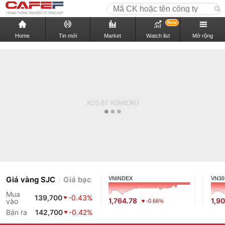
New
Home
Tin mới
Market
Watch list
Mở rộng
Giá vàng SJC
Giá bạc
VNINDEX
VN30
Mua
139,700
-0.43%
1,764.78
1,9
vào
-0.66%
Bán ra
142,700
-0.42%