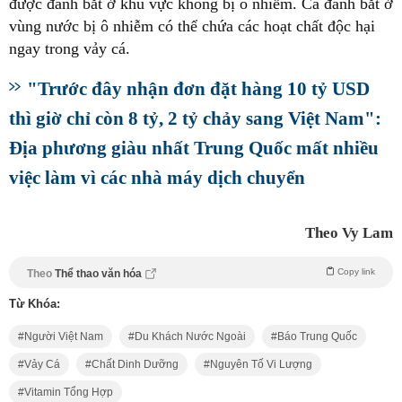
được đánh bắt ở khu vực không bị ô nhiễm. Cá đánh bắt ở
vùng nước bị ô nhiễm có thể chứa các hoạt chất độc hại
ngay trong vảy cá.
"Trước đây nhận đơn đặt hàng 10 tỷ USD
thì giờ chỉ còn 8 tỷ, 2 tỷ chảy sang Việt Nam":
Địa phương giàu nhất Trung Quốc mất nhiều
việc làm vì các nhà máy dịch chuyển
Theo Vy Lam
Copy link
Theo
Thể thao văn hóa
Từ Khóa:
Người Việt Nam
Du Khách Nước Ngoài
Báo Trung Quốc
Vảy Cá
Chất Dinh Dưỡng
Nguyên Tố Vi Lượng
Vitamin Tổng Hợp