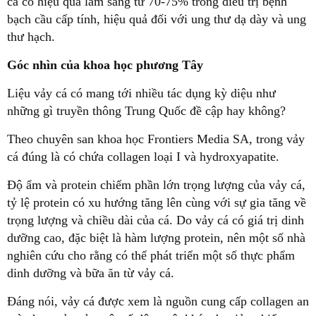
cá có hiệu quả lâm sàng từ 70-75% trong điều trị bệnh
bạch cầu cấp tính, hiệu quả đối với ung thư dạ dày và ung
thư hạch.
Góc nhìn của khoa học phương Tây
Liệu vảy cá có mang tới nhiều tác dụng kỳ diệu như
những gì truyền thông Trung Quốc đề cập hay không?
Theo chuyên san khoa học Frontiers Media SA, trong vảy
cá đúng là có chứa collagen loại I và hydroxyapatite.
Độ ẩm và protein chiếm phần lớn trọng lượng của vảy cá,
tỷ lệ protein có xu hướng tăng lên cùng với sự gia tăng về
trọng lượng và chiều dài của cá. Do vảy cá có giá trị dinh
dưỡng cao, đặc biệt là hàm lượng protein, nên một số nhà
nghiên cứu cho rằng có thể phát triển một số thực phẩm
dinh dưỡng và bữa ăn từ vảy cá.
Đáng nói, vảy cá được xem là nguồn cung cấp collagen an