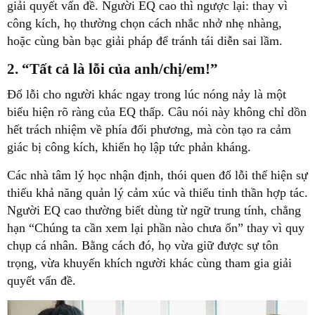
giải quyết vấn đề. Người EQ cao thì ngược lại: thay vì
công kích, họ thường chọn cách nhắc nhở nhẹ nhàng,
hoặc cùng bàn bạc giải pháp để tránh tái diễn sai lầm.
2. “Tất cả là lỗi của anh/chị/em!”
Đổ lỗi cho người khác ngay trong lúc nóng nảy là một
biểu hiện rõ ràng của EQ thấp. Câu nói này không chỉ dồn
hết trách nhiệm về phía đối phương, mà còn tạo ra cảm
giác bị công kích, khiến họ lập tức phản kháng.
Các nhà tâm lý học nhận định, thói quen đổ lỗi thể hiện sự
thiếu khả năng quản lý cảm xúc và thiếu tinh thần hợp tác.
Người EQ cao thường biết dùng từ ngữ trung tính, chẳng
hạn “Chúng ta cần xem lại phần nào chưa ổn” thay vì quy
chụp cá nhân. Bằng cách đó, họ vừa giữ được sự tôn
trọng, vừa khuyến khích người khác cùng tham gia giải
quyết vấn đề.