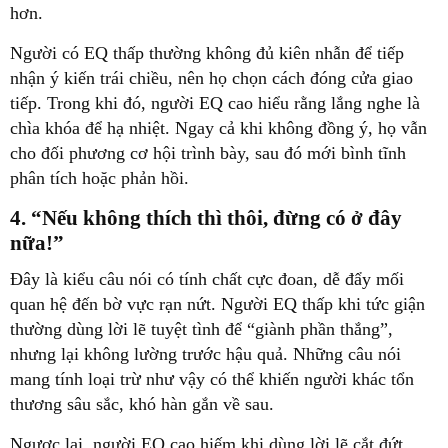
hơn.
Người có EQ thấp thường không đủ kiên nhẫn để tiếp
nhận ý kiến trái chiều, nên họ chọn cách đóng cửa giao
tiếp. Trong khi đó, người EQ cao hiểu rằng lắng nghe là
chìa khóa để hạ nhiệt. Ngay cả khi không đồng ý, họ vẫn
cho đối phương cơ hội trình bày, sau đó mới bình tĩnh
phân tích hoặc phản hồi.
4. “Nếu không thích thì thôi, đừng có ở đây
nữa!”
Đây là kiểu câu nói có tính chất cực đoan, dễ đẩy mối
quan hệ đến bờ vực rạn nứt. Người EQ thấp khi tức giận
thường dùng lời lẽ tuyệt tình để “giành phần thắng”,
nhưng lại không lường trước hậu quả. Những câu nói
mang tính loại trừ như vậy có thể khiến người khác tổn
thương sâu sắc, khó hàn gắn về sau.
Ngược lại, người EQ cao hiếm khi dùng lời lẽ cắt đứt