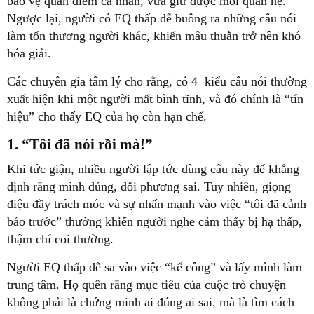
bảo vệ quan điểm cá nhân, vừa giữ được mối quan hệ.
Ngược lại, người có EQ thấp dễ buông ra những câu nói
làm tổn thương người khác, khiến mâu thuẫn trở nên khó
hóa giải.
Các chuyên gia tâm lý cho rằng, có 4 kiểu câu nói thường
xuất hiện khi một người mất bình tĩnh, và đó chính là “tín
hiệu” cho thấy EQ của họ còn hạn chế.
1. “Tôi đã nói rồi mà!”
Khi tức giận, nhiều người lập tức dùng câu này để khẳng
định rằng mình đúng, đối phương sai. Tuy nhiên, giọng
điệu đầy trách móc và sự nhấn mạnh vào việc “tôi đã cảnh
báo trước” thường khiến người nghe cảm thấy bị hạ thấp,
thậm chí coi thường.
Người EQ thấp dễ sa vào việc “kể công” và lấy mình làm
trung tâm. Họ quên rằng mục tiêu của cuộc trò chuyện
không phải là chứng minh ai đúng ai sai, mà là tìm cách