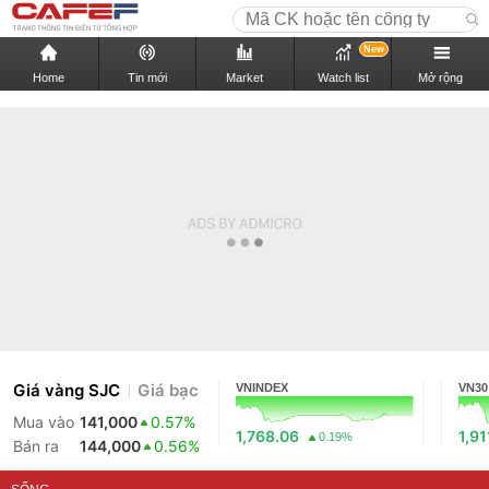
New
Home
Tin mới
Market
Watch list
Mở rộng
Giá vàng SJC
Giá bạc
VNINDEX
VN30
Mua vào
141,000
0.57%
1,768.06
1,91
0.19%
Bán ra
144,000
0.56%