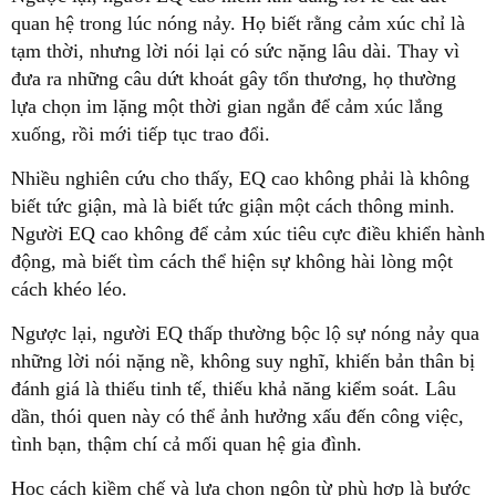
quan hệ trong lúc nóng nảy. Họ biết rằng cảm xúc chỉ là
tạm thời, nhưng lời nói lại có sức nặng lâu dài. Thay vì
đưa ra những câu dứt khoát gây tổn thương, họ thường
lựa chọn im lặng một thời gian ngắn để cảm xúc lắng
xuống, rồi mới tiếp tục trao đổi.
Nhiều nghiên cứu cho thấy, EQ cao không phải là không
biết tức giận, mà là biết tức giận một cách thông minh.
Người EQ cao không để cảm xúc tiêu cực điều khiển hành
động, mà biết tìm cách thể hiện sự không hài lòng một
cách khéo léo.
Ngược lại, người EQ thấp thường bộc lộ sự nóng nảy qua
những lời nói nặng nề, không suy nghĩ, khiến bản thân bị
đánh giá là thiếu tinh tế, thiếu khả năng kiểm soát. Lâu
dần, thói quen này có thể ảnh hưởng xấu đến công việc,
tình bạn, thậm chí cả mối quan hệ gia đình.
Học cách kiềm chế và lựa chọn ngôn từ phù hợp là bước