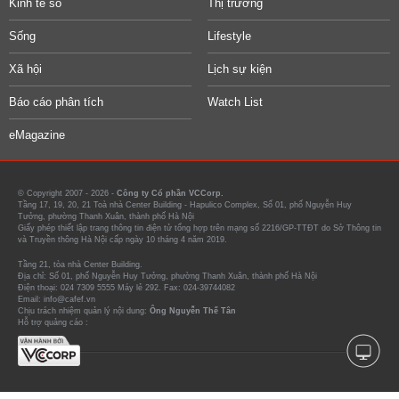
Kinh tế số
Thị trường
Sống
Lifestyle
Xã hội
Lịch sự kiện
Báo cáo phân tích
Watch List
eMagazine
© Copyright 2007 - 2026 -
Công ty Cổ phần VCCorp.
Tầng 17, 19, 20, 21 Toà nhà Center Building - Hapulico Complex, Số 01, phố Nguyễn Huy
Tưởng, phường Thanh Xuân, thành phố Hà Nội
Giấy phép thiết lập trang thông tin điện tử tổng hợp trên mạng số 2216/GP-TTĐT do Sở Thông tin
và Truyền thông Hà Nội cấp ngày 10 tháng 4 năm 2019.
Tầng 21, tòa nhà Center Building.
Địa chỉ: Số 01, phố Nguyễn Huy Tưởng, phường Thanh Xuân, thành phố Hà Nội
Điện thoại: 024 7309 5555 Máy lẻ 292. Fax: 024-39744082
Email: info@cafef.vn
Chịu trách nhiệm quản lý nội dung:
Ông Nguyễn Thế Tân
Hỗ trợ quảng cáo :