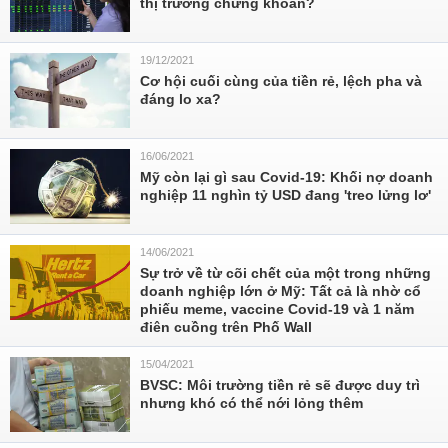
thị trường chứng khoán?
19/12/2021
Cơ hội cuối cùng của tiền rẻ, lệch pha và
đáng lo xa?
16/06/2021
Mỹ còn lại gì sau Covid-19: Khối nợ doanh
nghiệp 11 nghìn tỷ USD đang 'treo lửng lơ'
14/06/2021
Sự trở về từ cõi chết của một trong những
doanh nghiệp lớn ở Mỹ: Tất cả là nhờ cổ
phiếu meme, vaccine Covid-19 và 1 năm
điên cuồng trên Phố Wall
15/04/2021
BVSC: Môi trường tiền rẻ sẽ được duy trì
nhưng khó có thể nới lỏng thêm