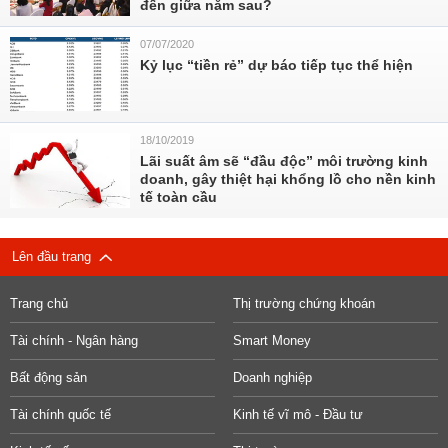
đến giữa năm sau?
07/07/2020
Kỷ lục “tiền rẻ” dự báo tiếp tục thể hiện
18/10/2019
Lãi suất âm sẽ “đầu độc” môi trường kinh
doanh, gây thiệt hại khổng lồ cho nền kinh
tế toàn cầu
Lên đầu trang
Trang chủ
Thị trường chứng khoán
Tài chính - Ngân hàng
Smart Money
Bất động sản
Doanh nghiệp
Tài chính quốc tế
Kinh tế vĩ mô - Đầu tư