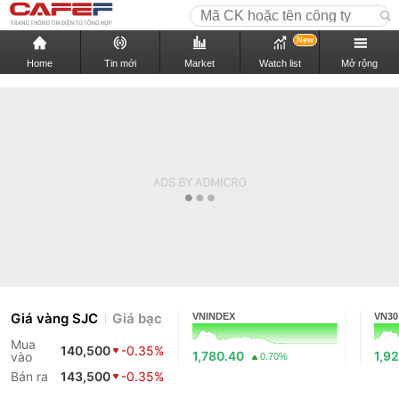
New
Home
Tin mới
Market
Watch list
Mở rộng
Giá vàng SJC
Giá bạc
VNINDEX
VN30
Mua
140,500
-0.35%
1,780.40
1,9
vào
0.70%
Bán ra
143,500
-0.35%