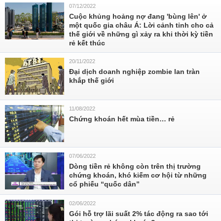
07/12/2022
Cuộc khủng hoảng nợ đang 'bùng lên' ở
một quốc gia châu Á: Lời cảnh tỉnh cho cả
thế giới về những gì xảy ra khi thời kỳ tiền
rẻ kết thúc
20/11/2022
Đại dịch doanh nghiệp zombie lan tràn
khắp thế giới
11/08/2022
Chứng khoán hết mùa tiền… rẻ
07/06/2022
Dòng tiền rẻ không còn trên thị trường
chứng khoán, khó kiếm cơ hội từ những
cổ phiếu “quốc dân”
02/06/2022
Gói hỗ trợ lãi suất 2% tác động ra sao tới