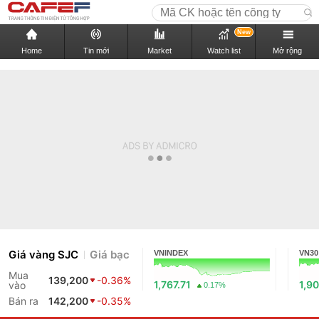
New
Home
Tin mới
Market
Watch list
Mở rộng
Giá vàng SJC
Giá bạc
VNINDEX
VN30
Mua
139,200
-0.36%
1,767.71
1,90
vào
0.17%
Bán ra
142,200
-0.35%