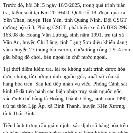
Trước đó, hồi 3h15 ngày 16/3/2025, trong quá trình tuần
tra, kiểm soát tại Km 201+600, Quốc lộ 18, đoạn qua xã
Yên Than, huyện Tiên Yên, tỉnh Quảng Ninh, Đội CSGT
đường bộ số 3, Phòng CSGT phát hiện xe ô tô BKS 29K-
163.08 do Hoàng Văn Lương, sinh năm 1991, trú tại xã
Văn An, huyện Chi Lăng, tỉnh Lạng Sơn điều khiển đang
vận chuyển 27 thùng bìa carton, chứa tổng cộng 1.914 con
gấu bông đồ chơi, bên ngoài in chữ nước ngoài.
Tại thời điểm kiểm tra, lái xe không xuất trình được hóa
đơn, chứng từ chứng minh nguồn gốc, xuất xứ của số
hàng hóa trên. Sau khi tiếp nhận vụ việc, Phòng Cảnh sát
kinh tế đã tiến hành các biện pháp truy xuất nguốc gốc,
xác định chủ hàng là Hoàng Thành Công, sinh năm 1990,
trú tại thôn Lập Ấp, xã Bình Thanh, huyện Kiến Xương,
tỉnh Thái Bình.
Tiến hành trưng cầu giám định, xác định số hàng hóa trên
có hàm lượng Formaldehyt vượt quá hàm lượng cho phép