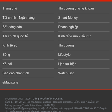
Trang chủ
Thị trường chứng khoán
Tài chính - Ngân hàng
Smart Money
Bất động sản
Doanh nghiệp
Tài chính quốc tế
Kinh tế vĩ mô - Đầu tư
Kinh tế số
Thị trường
Sống
Lifestyle
Xã hội
Lịch sự kiện
Báo cáo phân tích
Watch List
eMagazine
© Copyright 2007 - 2026 -
Công ty Cổ phần VCCorp.
Tầng 17, 19, 20, 21 Toà nhà Center Building - Hapulico Complex, Số 01, phố Nguyễn Huy
Tưởng, phường Thanh Xuân, thành phố Hà Nội
Giấy phép thiết lập trang thông tin điện tử tổng hợp trên mạng số 2216/GP-TTĐT do Sở Thông tin
và Truyền thông Hà Nội cấp ngày 10 tháng 4 năm 2019.