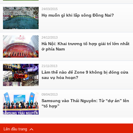
24/03/2015
Họ muốn gì khi lấp sông Đồng Nai?
24/12/2013
Hà Nội: Khai trương tổ hợp giải trí lớn nhất
ở phía Nam
21/11/2013
Làm thế nào để Zone 9 không bị đóng cửa
sau vụ hỏa hoạn?
09/04/2013
Samsung vào Thái Nguyên: Từ “dự án” lên
“tổ hợp”
Lên đầu trang