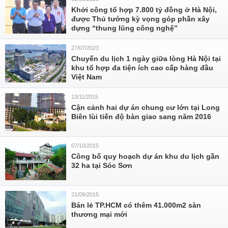
Khởi công tổ hợp 7.800 tỷ đồng ở Hà Nội,
được Thủ tướng kỳ vọng góp phần xây
dựng “thung lũng công nghệ”
27/07/2023
Chuyến du lịch 1 ngày giữa lòng Hà Nội tại
khu tổ hợp đa tiện ích cao cấp hàng đầu
Việt Nam
13/11/2015
Cận cảnh hai dự án chung cư lớn tại Long
Biên lùi tiến độ bàn giao sang năm 2016
07/10/2015
Công bố quy hoạch dự án khu du lịch gần
32 ha tại Sóc Sơn
21/09/2015
Bán lẻ TP.HCM có thêm 41.000m2 sàn
thương mại mới