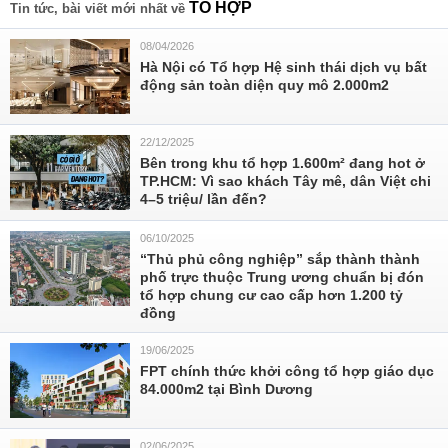
TỔ HỢP
Tin tức, bài viết mới nhất về
08/04/2026
Hà Nội có Tổ hợp Hệ sinh thái dịch vụ bất
động sản toàn diện quy mô 2.000m2
22/12/2025
Bên trong khu tổ hợp 1.600m² đang hot ở
TP.HCM: Vì sao khách Tây mê, dân Việt chi
4–5 triệu/ lần đến?
06/10/2025
“Thủ phủ công nghiệp” sắp thành thành
phố trực thuộc Trung ương chuẩn bị đón
tổ hợp chung cư cao cấp hơn 1.200 tỷ
đồng
19/06/2025
FPT chính thức khởi công tổ hợp giáo dục
84.000m2 tại Bình Dương
02/06/2025