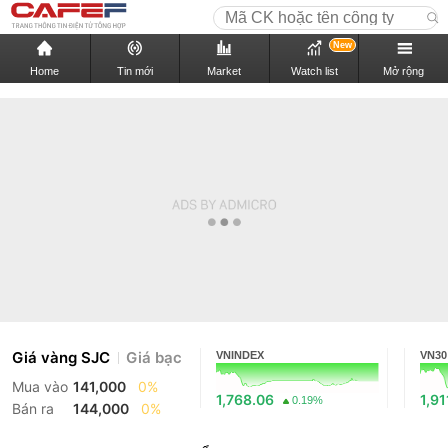
New
Home
Tin mới
Market
Watch list
Mở rộng
Giá vàng SJC
Giá bạc
VNINDEX
VN30
Mua vào
141,000
0%
1,768.06
1,91
0.19%
Bán ra
144,000
0%