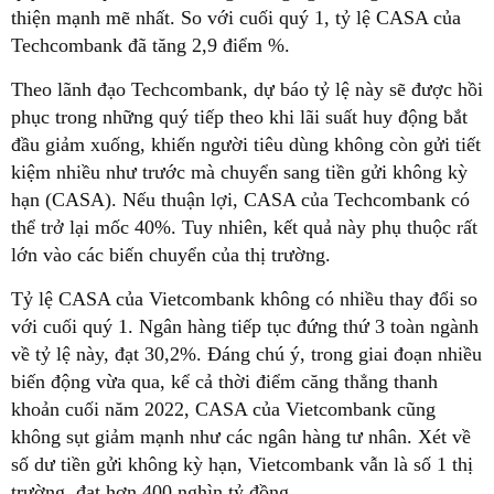
thiện mạnh mẽ nhất. So với cuối quý 1, tỷ lệ CASA của
Techcombank đã tăng 2,9 điểm %.
Theo lãnh đạo Techcombank, dự báo tỷ lệ này sẽ được hồi
phục trong những quý tiếp theo khi lãi suất huy động bắt
đầu giảm xuống, khiến người tiêu dùng không còn gửi tiết
kiệm nhiều như trước mà chuyển sang tiền gửi không kỳ
hạn (CASA). Nếu thuận lợi, CASA của Techcombank có
thể trở lại mốc 40%. Tuy nhiên, kết quả này phụ thuộc rất
lớn vào các biến chuyển của thị trường.
Tỷ lệ CASA của Vietcombank không có nhiều thay đổi so
với cuối quý 1. Ngân hàng tiếp tục đứng thứ 3 toàn ngành
về tỷ lệ này, đạt 30,2%. Đáng chú ý, trong giai đoạn nhiều
biến động vừa qua, kể cả thời điểm căng thẳng thanh
khoản cuối năm 2022, CASA của Vietcombank cũng
không sụt giảm mạnh như các ngân hàng tư nhân. Xét về
số dư tiền gửi không kỳ hạn, Vietcombank vẫn là số 1 thị
trường, đạt hơn 400 nghìn tỷ đồng.