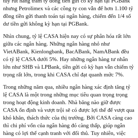
tuy rút hàng trăm tỷ đồng tiền gửi có kỳ hạn tại PGBank
nhưng Petrolimex và các công ty con vẫn để hơn 1.100 tỷ
đồng tiền gửi thanh toán tại ngân hàng, chiếm đến 1/4 số
dư tiền gửi không kỳ hạn tại PGBank.
Nhìn chung, tỷ lệ CASA hiện nay có sự phân hóa rất lớn
giữa các ngân hàng. Những ngân hàng nhỏ như
VietABank, Kienlongbank, BacABank, NamABank đều
có tỷ lệ CASA dưới 5%. Hay những ngân hàng tư nhân
lớn như SHB và LPBank, tiền gửi có kỳ hạn vẫn chiếm tỷ
trọng rất lớn, trong khi CASA chỉ đạt quanh mức 7%.
Trong những năm qua, nhiều ngân hàng xác định tăng tỷ
lệ CASA là một trong những mục tiêu quan trọng trọng
trong hoạt động kinh doanh. Nhà băng nào giữ được
CASA ổn định và vượt trội sẽ có được lợi thế để vượt qua
khó khăn, thách thức của thị trường. Bởi CASA càng cao
thì chi phí vốn của ngân hàng đó càng thấp, giúp ngân
hàng có lợi thế cạnh tranh với đối thủ. Tuy nhiên, việc