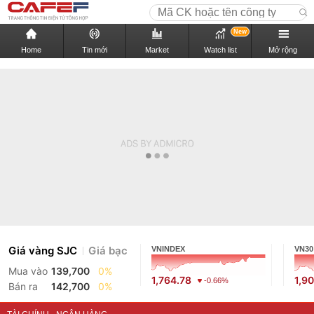
New
Home
Tin mới
Market
Watch list
Mở rộng
Giá vàng SJC
Giá bạc
VNINDEX
VN30
Mua vào
139,700
0%
1,764.78
1,9
-0.66%
Bán ra
142,700
0%