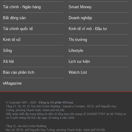
Tài chính - Ngân hàng
Smart Money
Bất động sản
Doanh nghiệp
Tài chính quốc tế
Kinh tế vĩ mô - Đầu tư
Kinh tế số
Thị trường
Sống
Lifestyle
Xã hội
Lịch sự kiện
Báo cáo phân tích
Watch List
eMagazine
© Copyright 2007 - 2026 -
Công ty Cổ phần VCCorp.
Tầng 17, 19, 20, 21 Toà nhà Center Building - Hapulico Complex, Số 01, phố Nguyễn Huy
Tưởng, phường Thanh Xuân, thành phố Hà Nội
Giấy phép thiết lập trang thông tin điện tử tổng hợp trên mạng số 2216/GP-TTĐT do Sở Thông tin
và Truyền thông Hà Nội cấp ngày 10 tháng 4 năm 2019.
Tầng 21, tòa nhà Center Building.
Địa chỉ: Số 01, phố Nguyễn Huy Tưởng, phường Thanh Xuân, thành phố Hà Nội