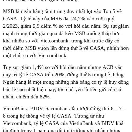
MSB là ngân hàng tầm trung duy nhất lọt vào Top 5 về
CASA. Tỷ lệ này của MSB đạt 24,2% vào cuối quý
2/2023, giảm 5,9 điểm % so với hồi đầu năm. Sự sụt giảm
mạnh trong thời gian qua đã kéo MSB xuống thấp hơn
khá nhiều so với Vietcombank, trong khi trước đây có
thời điểm MSB vươn lên đứng thứ 3 về CASA, nhỉnh hơn
một chút so với Vietcombank.
Tuy sụt giảm 1,4% so với hồi đầu năm nhưng ACB vẫn
duy trì tỷ lệ CASA trên 20%, đứng thứ 5 trong hệ thống.
Ngân hàng là một trong những nhà băng có tỷ lệ huy động
bán lẻ cao nhất hiện nay, tức chủ yếu là tiền gửi của cá
nhân, chiếm đến 82%.
VietinBank, BIDV, Sacombank lần lượt đứng thứ 6 – 7 –
8 trong hệ thống về tỷ lệ CASA. Tương tự như
Vietcombank, tỷ lệ CASA của VietinBank và BIDV khá
ổn định trong 1 năm qua dù thị trường ghi nhận những