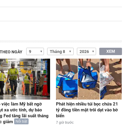
XEM
 THEO NGÀY
 việc làm Mỹ bất ngờ
Phát hiện nhiều túi bọc chứa 21
ụt xa ước tính, dự báo
tỷ đồng tiền mặt trôi dạt vào bờ
g Fed tăng lãi suất tháng
biển
ức giảm
Nổi bật
7 giờ trước