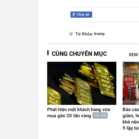
Chia sẻ
trump
Từ Khóa:
CÙNG CHUYÊN MỤC
XEM
Phát hiện một khách hàng vừa
Báo cáo
mua gần 20 tấn vàng
giảm, h
Nổi bật
khả năn
9 lập t