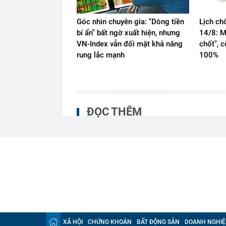
Góc nhìn chuyên gia: "Dòng tiền
Lịch ch
bí ẩn" bất ngờ xuất hiện, nhưng
14/8: M
VN-Index vẫn đối mặt khả năng
chốt", 
rung lắc mạnh
100%
ĐỌC THÊM
XÃ HỘI
CHỨNG KHOÁN
BẤT ĐỘNG SẢN
DOANH NGHIỆ