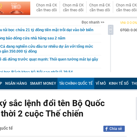
Chọn mã CK
Chọn mã CK
Chọn mã CK
Chọn mã CK
cần theo dõi
cần theo dõi
cần theo dõi
cần theo dõi
Đọc nhanh >>
u túi bọc chứa 21 tỷ đồng tiền mặt trôi dạt vào bờ biển
ông báo đóng cửa nhà hàng sau 2 năm
Cả đang nghiên cứu đầu tư nhiều dự án với tổng mức
n gần 350.000 tỷ đồng
ề đã đứng trước quạt mạnh: Thói quen tưởng mát lại gây
i học Bách khoa Hà Nội cao nhất là 29,54
ên gia: "Dòng tiền bí ẩn" bất ngờ xuất hiện, nhưng VN-
P
NGÂN HÀNG
SMART MONEY
TÀI CHÍNH QUỐC TẾ
VĨ MÔ
KINH TẾ SỐ
TH
 mặt khả năng rung lắc mạnh
h Trường thông báo về căn biệt thự 600m2 xây từ 2022
ý sắc lệnh đổi tên Bộ Quốc
i học Bách khoa Hà Nội cao nhất 29,54, đa phần các
ng
 thời 2 cuộc Thế chiến
i đường sắt Hà Nội - Đồng Đăng hơn 5 tỷ USD
iển người' chen chúc, ‘thánh địa du lịch’ Campuchia bỗng
ện gì đang xảy ra?
quốc tế
Chia sẻ
t thự 500m2 như khu nghỉ dưỡng của nam ca sĩ quê Ninh