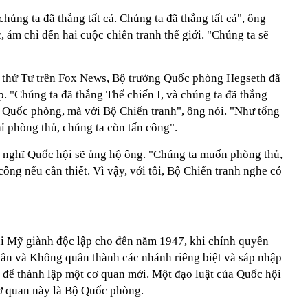
chúng ta đã thắng tất cả. Chúng ta đã thắng tất cả", ông
, ám chỉ đến hai cuộc chiến tranh thế giới. "Chúng ta sẽ
thứ Tư trên Fox News, Bộ trưởng Quốc phòng Hegseth đã
. "Chúng ta đã thắng Thế chiến I, và chúng ta đã thắng
ộ Quốc phòng, mà với Bộ Chiến tranh", ông nói. "Như tổng
ỉ phòng thủ, chúng ta còn tấn công".
 nghĩ Quốc hội sẽ ủng hộ ông. "Chúng ta muốn phòng thủ,
ng nếu cần thiết. Vì vậy, với tôi, Bộ Chiến tranh nghe có
khi Mỹ giành độc lập cho đến năm 1947, khi chính quyền
ân và Không quân thành các nhánh riêng biệt và sáp nhập
p để thành lập một cơ quan mới. Một đạo luật của Quốc hội
cơ quan này là Bộ Quốc phòng.