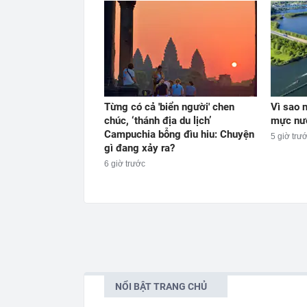
Từng có cả 'biển người' chen
Vì sao 
chúc, ‘thánh địa du lịch’
mực nướ
Campuchia bỗng đìu hiu: Chuyện
5 giờ trư
gì đang xảy ra?
6 giờ trước
NỔI BẬT TRANG CHỦ