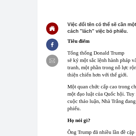
Bình lấy vợ m
14:45
Công an có cả
biết rõ
Việc đổi tên có thể sẽ cần mộ
14:44
Điểm chuẩn H
cách "lách" việc bỏ phiếu.
14:41
Trước khi đi n
năm sau sự kh
Tiêu điểm
14:40
Vì sao ì ạch 
Tổng thống Donald Trump
14:39
Nhà vàng bị '
sẽ ký một sắc lệnh hành pháp v
14:30
Pin 9 tiếng, s
đối đầu sản 
tranh, một phần trong nỗ lực r
thiện chiến hơn với thế giới.
14:29
Ra lệnh bắt 
Tuấn SN 1977
Một quan chức cấp cao trong chí
14:22
Cú sốc của Đ
một đạo luật của Quốc hội. Tuy 
14:20
Honda chính t
đe dọa Honda
cuộc thảo luận, Nhà Trắng đang
phiếu.
Họ nói gì?
Ông Trump đã nhiều lần đề cập đ