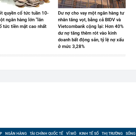
ốt quyền cổ tức tuần 10-
Dư nợ cho vay một ngân hàng tư
ột ngân hàng lớn "lăn
nhân tăng vọt, bằng cả BIDV và
cổ tức tiền mặt cao nhất
Vietcombank cộng lại: Hơn 40%
dư nợ tăng thêm rót vào kinh
doanh bất động sản, tỷ lệ nợ xấu
ở mức 3,28%
P
NGÂN HÀNG
TÀI CHÍNH QUỐC TẾ
VĨ MÔ
KINH TẾ SỐ
THỊ TRƯỜNG
SỐNG