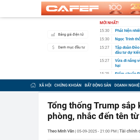
MỚI NHẤT!
15:30
Phát hiện nhiề
Bảng giá điện tử
15:30
Ngọc Trinh th
Danh mục đầu tư
15:27
Tập đoàn Đèo 
đầu tư dự kiế
15:27
Vừa đi nắng v
hại
15:25
Điểm chuẩn Đạ
15:24
Góc nhìn chuy
XÃ HỘI
CHỨNG KHOÁN
BẤT ĐỘNG SẢN
DOANH NGHIỆ
Index vẫn đối
15:15
Vợ chồng Mạn
Tổng thống Trump sắp k
15:05
Điểm chuẩn Đạ
ngành đều tă
phòng, nhắc đến tên từ
15:04
Sắp triển kha
15:00
Từng có cả 'b
đìu hiu: Chuy
Tài chính 
Theo Minh Vân
|
05-09-2025 - 21:00 PM
|
14:45
Bên trong biệ