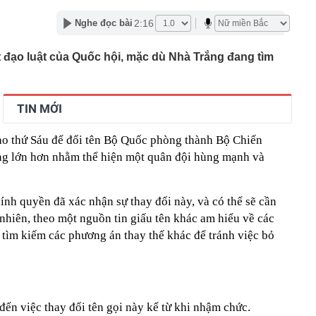
iền Tây, 3 thế hệ cùng chung sống
2:16
Nghe đọc bài
nh báo quan trọng liên quan đến sổ đỏ, người dân nên
t đạo luật của Quốc hội, mặc dù Nhà Trắng đang tìm
ọc viện Ngân hàng 2026 cao nhất 26,61
gủ nửa tiếng, hãy kiên trì cùng con làm 3 việc này, 10
ác biệt giữa con và bạn bè đồng trang lứa sẽ thấy rõ
làm hạ tầng sạc xe điện trên cao tốc Bắc - Nam?
TIN MỚI
sờ gáy': Bảo Tín Mạnh Hải, Mi Hồng làm ăn ra sao?
ào thứ Sáu để đổi tên Bộ Quốc phòng thành Bộ Chiến
ạc 7 lần: Samsung và Google chính thức lộ diện kính AI
phẩm của Meta
ộng lớn hơn nhằm thể hiện một quân đội hùng mạnh và
tạm giam nguyên Trưởng Ban quản lý chung cư Ngô Anh
nh quyền đã xác nhận sự thay đổi này, và có thể sẽ cần
en Vâu
nhiên, theo một nguồn tin giấu tên khác am hiểu về các
hức ra mắt xe tay côn cổ điển 150 cc giá 30 triệu đồng
 Winner X và Yamaha Exciter
 tìm kiếm các phương án thay thế khác để tránh việc bỏ
ến việc thay đổi tên gọi này kể từ khi nhậm chức.