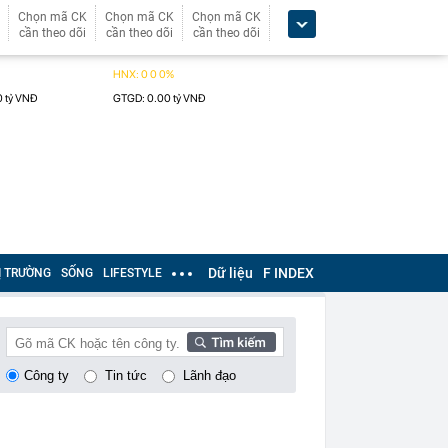
Chọn mã CK
Chọn mã CK
Chọn mã CK
cần theo dõi
cần theo dõi
cần theo dõi
Dữ liệu
F INDEX
Ị TRƯỜNG
SỐNG
LIFESTYLE
Công ty
Tin tức
Lãnh đạo