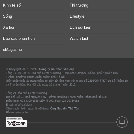
Kinh tế số
Thị trường
Sống
Lifestyle
Xã hội
Lịch sự kiện
Báo cáo phân tích
Watch List
eMagazine
© Copyright 2007 - 2026 -
Công ty Cổ phần VCCorp.
Tầng 17, 19, 20, 21 Toà nhà Center Building - Hapulico Complex, Số 01, phố Nguyễn Huy
Tưởng, phường Thanh Xuân, thành phố Hà Nội
Giấy phép thiết lập trang thông tin điện tử tổng hợp trên mạng số 2216/GP-TTĐT do Sở Thông tin
và Truyền thông Hà Nội cấp ngày 10 tháng 4 năm 2019.
Tầng 21, tòa nhà Center Building.
Địa chỉ: Số 01, phố Nguyễn Huy Tưởng, phường Thanh Xuân, thành phố Hà Nội
Điện thoại: 024 7309 5555 Máy lẻ 292. Fax: 024-39744082
Email: info@cafef.vn
Chịu trách nhiệm quản lý nội dung:
Ông Nguyễn Thế Tân
Hỗ trợ quảng cáo :