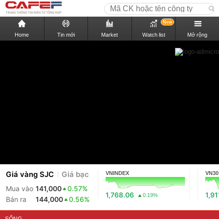
New
Home
Tin mới
Market
Watch list
Mở rộng
Giá vàng SJC
Giá bạc
VNINDEX
VN30
Mua vào
141,000
0.57%
1,768.06
1,91
0.19%
Bán ra
144,000
0.56%