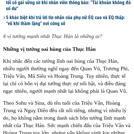
tối cô gái sững sờ khi nhân viên thông báo: "Tài khoản không đủ
số dư"
5 khác biệt khi trả lời tin nhắn của phụ nữ EQ cao và EQ thấp:
“vũ khí thầm lặng” nơi công sở
4 vị tướng mạnh nhất Thục Hán là những ai?
Những vị tướng oai hùng của Thục Hán
Khi nhắc đến các tướng lĩnh oai hùng của Thục Hán,
nhiều người thường nghĩ ngay đến Quan Vũ, Trương Phi,
Triệu Vân, Mã Siêu và Hoàng Trung. Tuy nhiên, thực tế
lại chỉ có bốn vị đại tướng thực sự nổi bật, và điều đáng
ngạc nhiên, người mạnh nhất lại không phải là Quan Vũ.
Theo Sohu và Sina, dù tên tuổi của Triệu Vân, Hoàng
Trung và Nguỵ Diên đều rất nổi tiếng, nhưng vì nhiều lý
do, họ không nằm trong danh sách bốn tướng lĩnh mạnh
nhất của Thục Hán. Sức mạnh chiến đấu của Triệu Vân và
Hoàng Trung tuy lớn, nhưng vẫn không sánh kịp những