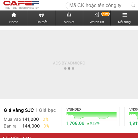
New
Home
Tin mới
Market
Watch list
Mở rộng
Giá vàng SJC
Giá bạc
VNINDEX
VN30
Mua vào
141,000
0%
1,768.06
1,91
0.19%
Bán ra
144,000
0%