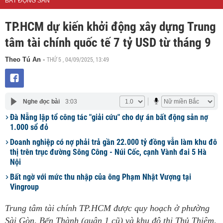
BẤT ĐỘNG SẢN
TP.HCM dự kiến khởi động xây dựng Trung
tâm tài chính quốc tế 7 tỷ USD từ tháng 9
THỨ 5 , 04/09/2025, 13:49
Theo Tú An
-
Nghe đọc bài
3:03
Đà Nẵng lập tổ công tác "giải cứu" cho dự án bất động sản nợ
1.000 sổ đỏ
Doanh nghiệp có nợ phải trả gần 22.000 tỷ đồng vẫn làm khu đô
thị trên trục đường Sông Công - Núi Cốc, cạnh Vành đai 5 Hà
Nội
Bất ngờ với mức thu nhập của ông Phạm Nhật Vượng tại
Vingroup
Trung tâm tài chính TP.HCM được quy hoạch ở phường
Sài Gòn, Bến Thành (quận 1 cũ) và khu đô thị Thủ Thiêm,